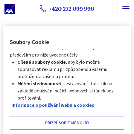
jejich kategorii, a to:
+420 272 099 990
Okamžitě kliknutím na tlačítko „
Přizpůsobit mé
volby
“ níže, nebo
Kdykoli kliknutím na „
Centrum předvoleb souborů
Cestovní pojištění do
cookie
“, které je k dispozici v zápatí webových
stránek.
exotiky
Soubory Cookie
Společnost AXA Partners používá soubory cookie
především pro níže uvedené účely:
Cílené soubory cookie
, aby bylo možné
Evropa má léto za sebou, a tak cesty za sluncem vedou
zobrazovat reklamu přizpůsobenou vašemu
během podzimu a zimy hlavně do exotických zemí.
prohlížení a vašemu profilu.
Měření sledovanosti
, sestavování statistik na
15. října 2012
základě používání našich webových stránek bez
AXA ASSISTANCE proto nyní nabízí výhodné online cestovní
profilování.
pojištění EXCELENT vhodné do exotických zemí rozšířené o
Informace o používání webu a cookies
rizika zpoždění letu, zpoždění zavazadel, pojištění
předčasného návratu či pojištění jiných rizik, která v dalekých
zemí naše turisty potkávají. Sjednat lze jednoduše
PŘIZPŮSOBIT MÉ VOLBY
na
www.axa-assistance.cz
.