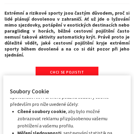
soubory cookie mohou být používány společností AXA
Partners nebo externími poskytovateli pro níže vedené
Extrémní a rizikové sporty jsou častým důvodem, proč si
účely. Máte možnost
ukládání souborů cookie
lidé plánují dovolenou v zahraničí. Ať už jde o lyžování
mimo sjezdovky, potápění v exotických destinacích nebo
přijmout
nebo
odmítnout
. Vaše předvolby uchováme
paragliding v horách, běžné cestovní pojištění často
po dobu
6
měsíců. Prostřednictvím Centra předvoleb
nemusí takové aktivity automaticky krýt. Právě proto je
souborů cookie můžete souhlasit se všemi nebo pouze
důležité vědět, jaké cestovní pojištění kryje extrémní
s některými volitelnými soubory cookie v závislosti na
sporty během dovolené a na co si dát pozor při jeho
jejich kategorii, a to:
sjednání.
Okamžitě kliknutím na tlačítko „
Přizpůsobit mé
volby
“ níže, nebo
CHCI SE POJISTIT
Kdykoli kliknutím na „
Centrum předvoleb souborů
cookie
“, které je k dispozici v zápatí webových
stránek.
Soubory Cookie
Společnost AXA Partners používá soubory cookie
Co je považováno za rizikový a extrémní sport?
především pro níže uvedené účely:
Cílené soubory cookie
, aby bylo možné
Pojem
rizikový sport
nebo
extrémní sport
není univerzálně
zobrazovat reklamu přizpůsobenou vašemu
daný a každá pojišťovna ho definuje ve svých pojistných
podmínkách odlišně. Obecně však platí, že se jedná o sporty,
prohlížení a vašemu profilu.
u kterých je zvýšené riziko úrazu nebo nutnosti zásahu
Měření sledovanosti
, sestavování statistik na