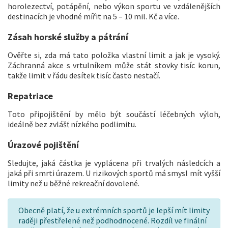
horolezectví, potápění, nebo výkon sportu ve vzdálenějších
destinacích je vhodné mířit na 5 – 10 mil. Kč a více.
Zásah horské služby a pátrání
Ověřte si, zda má tato položka vlastní limit a jak je vysoký.
Záchranná akce s vrtulníkem může stát stovky tisíc korun,
takže limit v řádu desítek tisíc často nestačí.
Repatriace
Toto připojištění by mělo být součástí léčebných výloh,
ideálně bez zvlášť nízkého podlimitu.
Úrazové pojištění
Sledujte, jaká částka je vyplácena při trvalých následcích a
jaká při smrti úrazem. U rizikových sportů má smysl mít vyšší
limity než u běžné rekreační dovolené.
Obecně platí, že u extrémních sportů je lepší mít limity
raději přestřelené než podhodnocené. Rozdíl ve finální