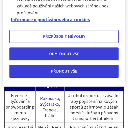
horské služby či záchranářů.
základě používání našich webových stránek bez
profilování.
Mezi rizikové sporty bývají často zařazeny aktivity, které se
Informace o používání webu a cookies
provozují rekreačně, ale vyžadují specifické vybavení či
dovednosti. Extrémní sporty pak představují vyšší stupeň
rizika a bez připojištění nebývají standardně kryty.
PŘIZPŮSOBIT MÉ VOLBY
Jaké sporty jsou nejčastěji považovány za
extrémní nebo rizikové sporty?
ODMÍTNOUT VŠE
Typické
destinace
PŘIJMOUT VŠE
Na co nezapomenout při
Sport
pro
připojištění
provozování
sportů
Freeride -
U tohoto sportu je zásadní,
Rakousko
,
lyžování a
aby pojištění rizikových
Švýcarsko,
snowboarding
sportů zahrnovalo zásah
Francie,
mimo
horské služby a případný
Itálie
sjezdovky
transport vrtulníkem.
Horolezectví
Nepál, Peru,
Pojištění musí krýt nejen