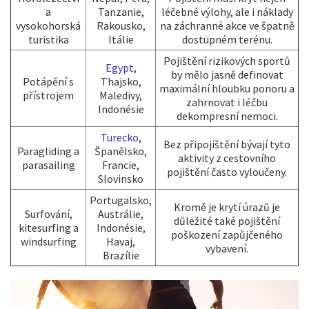
a
Tanzanie,
léčebné výlohy, ale i náklady
vysokohorská
Rakousko,
na záchranné akce ve špatně
turistika
Itálie
dostupném terénu.
Pojištění rizikových sportů
Egypt
,
by mělo jasně definovat
Potápění s
Thajsko,
maximální hloubku ponoru a
přístrojem
Maledivy,
zahrnovat i léčbu
Indonésie
dekompresní nemoci.
Turecko
,
Bez připojištění bývají tyto
Paragliding a
Španělsko,
aktivity z cestovního
parasailing
Francie,
pojištění často vyloučeny.
Slovinsko
Portugalsko,
Kromě je krytí úrazů je
Surfování,
Austrálie,
důležité také pojištění
kitesurfing a
Indonésie,
poškození zapůjčeného
windsurfing
Havaj,
vybavení.
Brazílie