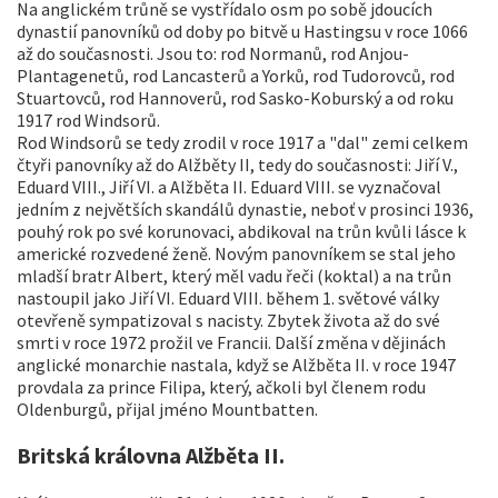
Na anglickém trůně se vystřídalo osm po sobě jdoucích
dynastií panovníků od doby po bitvě u Hastingsu v roce 1066
až do současnosti. Jsou to: rod Normanů, rod Anjou-
Plantagenetů, rod Lancasterů a Yorků, rod Tudorovců, rod
Stuartovců, rod Hannoverů, rod Sasko-Koburský a od roku
1917 rod Windsorů.
Rod Windsorů se tedy zrodil v roce 1917 a "dal" zemi celkem
čtyři panovníky až do Alžběty II, tedy do současnosti: Jiří V.,
Eduard VIII., Jiří VI. a Alžběta II. Eduard VIII. se vyznačoval
jedním z největších skandálů dynastie, neboť v prosinci 1936,
pouhý rok po své korunovaci, abdikoval na trůn kvůli lásce k
americké rozvedené ženě. Novým panovníkem se stal jeho
mladší bratr Albert, který měl vadu řeči (koktal) a na trůn
nastoupil jako Jiří VI. Eduard VIII. během 1. světové války
otevřeně sympatizoval s nacisty. Zbytek života až do své
smrti v roce 1972 prožil ve Francii. Další změna v dějinách
anglické monarchie nastala, když se Alžběta II. v roce 1947
provdala za prince Filipa, který, ačkoli byl členem rodu
Oldenburgů, přijal jméno Mountbatten.
Britská královna Alžběta II.