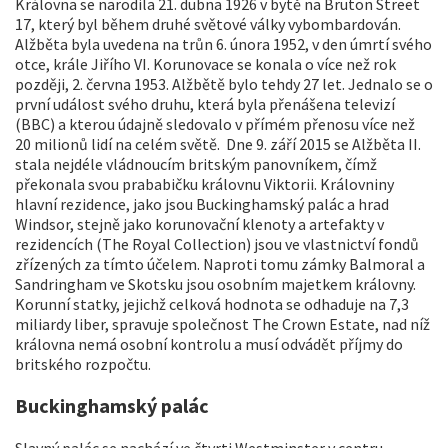
Královna se narodila 21. dubna 1926 v bytě na Bruton Street
17, který byl během druhé světové války vybombardován.
Alžběta byla uvedena na trůn 6. února 1952, v den úmrtí svého
otce, krále Jiřího VI. Korunovace se konala o více než rok
později, 2. června 1953. Alžbětě bylo tehdy 27 let. Jednalo se o
první událost svého druhu, která byla přenášena televizí
(BBC) a kterou údajně sledovalo v přímém přenosu více než
20 milionů lidí na celém světě. Dne 9. září 2015 se Alžběta II.
stala nejdéle vládnoucím britským panovníkem, čímž
překonala svou prababičku královnu Viktorii. Královniny
hlavní rezidence, jako jsou Buckinghamský palác a hrad
Windsor, stejně jako korunovační klenoty a artefakty v
rezidencích (The Royal Collection) jsou ve vlastnictví fondů
zřízených za tímto účelem. Naproti tomu zámky Balmoral a
Sandringham ve Skotsku jsou osobním majetkem královny.
Korunní statky, jejichž celková hodnota se odhaduje na 7,3
miliardy liber, spravuje společnost The Crown Estate, nad níž
královna nemá osobní kontrolu a musí odvádět příjmy do
britského rozpočtu.
Buckinghamský palác