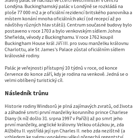
Slavný palác se nachází ve čtvrti Westminster v centru
Londýna. Buckinghamský palác v Londýně se rozkládá na
ploše 77 000 m2 a je oficiální rezidencí britského panovníka a
místem konání mnoha oficiálních akcí (od recepcí až po
návštěvy různých hlav států). Centrum současné budovy bylo
postaveno v roce 1703 a bylo venkovským sídlem Johna
Shefielda, vévody z Buckinghamu. V roce 1762 koupil
Buckingham House král Jiří III. pro svou manželku královnu
Charlottu, ale St James's Palace zůstal oficiálním sídlem
královské rodiny.
Palác je veřejnosti přístupný 10 týdnů v roce, od konce
července do konce září, kdy je rodina na venkově. Jedná se o
velmi oblíbený turistický cíl.
Následník trůnu
Historie rodiny Windsorů je plná zajímavých zvratů, od života
a záhadné smrti první manželky korunního prince Charlese
Diany (k níž došlo 31. srpna 1997 v Paříži) až po smrt jeho
první manželky, anglické královny. Velkou otázkou je, zda
Alžbětu II. vystřídá její syn Charles II. nebo zda nezištně (a
vzhledem ke svému vysokému věku) přenechá regentství