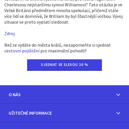
Charlesovu nejstaršímu synovi Williamovi? Tato otázka je ve
Velké Británii předmětem mnoha spekulací, přičemž stále
více lidí se domnívá, že William by byl šťastnější volbou. Vývoj
situace se proto vyplatí sledovat.
Zdroj
Než se vydáte do města králů, nezapomeňte si sjednat
cestovní pojištění
pro maximální pohodlí!
SJEDNAT SE SLEVOU 20 %
O NÁS
UŽITEČNÉ INFORMACE