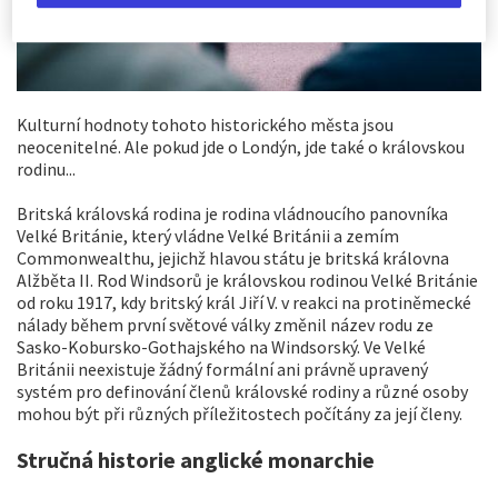
Kulturní hodnoty tohoto historického města jsou
neocenitelné. Ale pokud jde o Londýn, jde také o královskou
rodinu...
Britská královská rodina je rodina vládnoucího panovníka
Velké Británie, který vládne Velké Británii a zemím
Commonwealthu, jejichž hlavou státu je britská královna
Alžběta II. Rod Windsorů je královskou rodinou Velké Británie
od roku 1917, kdy britský král Jiří V. v reakci na protiněmecké
nálady během první světové války změnil název rodu ze
Sasko-Kobursko-Gothajského na Windsorský. Ve Velké
Británii neexistuje žádný formální ani právně upravený
systém pro definování členů královské rodiny a různé osoby
mohou být při různých příležitostech počítány za její členy.
Stručná historie anglické monarchie