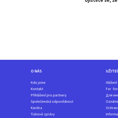
O NÁS
UŽITE
Kdo jsme
Hlášení
Kontakt
For for
Přihlášení pro partnery
Для ин
Společenská odpovědnost
Oznámen
Kariéra
Ochrana
Tiskové zprávy
Informa