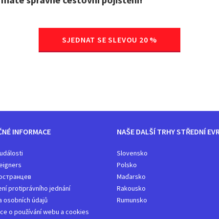
SJEDNAT SE SLEVOU 20 %
ČNÉ INFORMACE
NAŠE DALŠÍ TRHY STŘEDNÍ EV
 události
Slovensko
eigners
Polsko
остранцев
Maďarsko
í protiprávního jednání
Rakousko​
 osobních údajů
Rumunsko
ce o používání webu a cookies