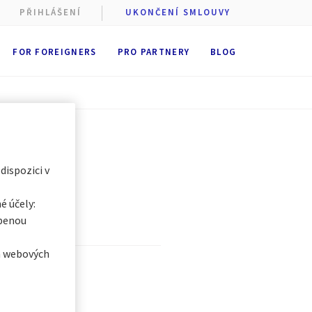
PŘIHLÁŠENÍ
UKONČENÍ SMLOUVY
 cookie
FOR FOREIGNERS
PRO PARTNERY
BLOG
stí AXA
st
ukládání
 dobu
6
t se všemi
egorii, a
 dispozici v
é účely:
obenou
ch webových
ovali jsme
 vše, co