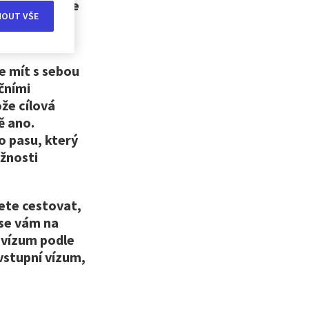
Evropské unie
MOUT VŠE
estovat v
e mít s sebou
ičními
že cílová
ě ano.
o pasu, který
žnosti
cete cestovat,
 se vám na
 vízum podle
 vstupní vízum,