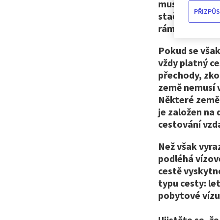
musíme udělat,
PŘIZPŮS
stačí mít v k
rámci Unie a 
Pokud se však
vždy platný ce
přechody, zko
země nemusí v
Některé země 
je založen na
cestování vzd
Než však vyraz
podléhá vízov
cestě vyskytn
typu cesty: le
pobytové víz
Ujistěte se, ž