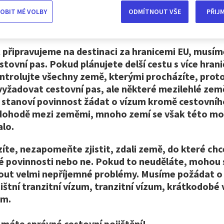
 je vzít si s sebou občanský průkaz. Po vytvoření 
OBIT MÉ VOLBY
ODMÍTNOUT VŠE
PŘIJ
apse náš občanský průkaz, k tomu abychom mohli c
schengenského prostoru.
 připravujeme na destinaci za hranicemi EU, musím
stovní pas. Pokud plánujete delší cestu s více hran
ntrolujte všechny země, kterými procházíte, proto
yžadovat cestovní pas, ale některé mezilehlé zem
stanoví povinnost žádat o vízum kromě cestovníh
 dohodě mezi zeměmi, mnoho zemí se však této mo
alo.
íte, nezapomeňte zjistit, zdali země, do které ch
é ​​povinnosti nebo ne. Pokud to neuděláte, mohou
out velmi nepříjemné problémy. Musíme požádat o
tištní tranzitní vízum, tranzitní vízum, krátkodobé
um.
e máte správné cestovní pojištění!