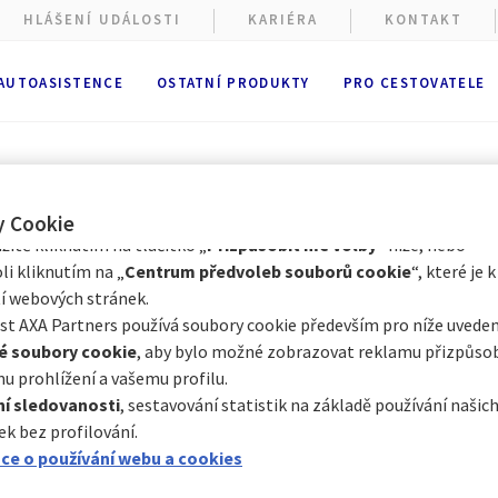
HLÁŠENÍ UDÁLOSTI
KARIÉRA
KONTAKT
ové stránky shromažďují soubory cookie.
ížení webových stránek se používají
funkční a technické soubory
 AUTOASISTENCE
OSTATNÍ PRODUKTY
PRO CESTOVATELE
ě nutné). Volitelné soubory cookie mohou být používány společno
 nebo externími poskytovateli pro níže vedené účely. Máte možno
cookie přijmout
nebo
odmítnout
. Vaše předvolby uchováme po
Prostřednictvím Centra předvoleb souborů cookie můžete souhlasi
e s některými volitelnými soubory cookie v závislosti na jejich kat
y Cookie
itě kliknutím na tlačítko „
Přizpůsobit mé volby
“ níže, nebo
Cestování bez pasu
li kliknutím na „
Centrum předvoleb souborů cookie
“, které je k
í webových stránek.
t AXA Partners používá soubory cookie především pro níže uveden
é soubory cookie
, aby bylo možné zobrazovat reklamu přizpůs
u prohlížení a vašemu profilu.
í sledovanosti
, sestavování statistik na základě používání naši
ek bez profilování.
 lety, kdykoliv jsme překročili přes hranice, potřeb
ce o používání webu a cookies
dnes je mnoho evropských zemí k dispozici bez něj,