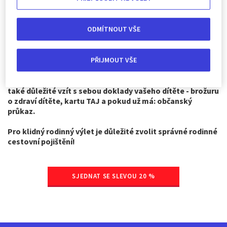
umělé výživy.
ODMÍTNOUT VŠE
Seznam lze rozšířit v závislosti na účelu cesty - tedy jestli
máte vlastní ručníky, ochranu proti dešti, ochranu proti
hmyzu. A jeden z nejdůležitějších, alespoň pro dítě, je
PŘIJMOUT VŠE
spánek. Milovaný plyšák by proto určitě neměl zůstat
doma, protože místo odpočinku může celé rodině
způsobit mnoho bezesných nocí. Nezapomeňte, že je
také důležité vzít s sebou doklady vašeho dítěte - brožuru
o zdraví dítěte, kartu TAJ a pokud už má: občanský
průkaz.
Pro klidný rodinný výlet je důležité zvolit správné rodinné
cestovní pojištění!
SJEDNAT SE SLEVOU 20 %