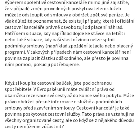
Výběrem spolehlivé cestovní kanceláře mimo jiné zajistíte,
že v případě změn provedených poskytovatelem služeb
můžete odstoupit od smlouvy a obdržet zpět své peníze. Je
však důležité poznamenat, že existují případy, které i oficiální
cestovní kanceláře právně osvobozují od placení náhrad.
Patří sem situace, kdy například dojde ke stávce na letišti
nebo také situace, kdy naší vlastní vinou nelze splnit
podmínky smlouvy (například zpoždění letadla nebo placený
program). V takových případech nám cestovní kancelář není
povinna zaplatit částku odškodného, ​​ale přesto je povinna
nám pomoci, pokud ji potřebujeme.
Když si koupíte cestovní balíček, jste pod ochranou
spotřebitele. V Evropské unii máte zvláštní práva od
okamžiku rezervace své cesty až do konce svého pobytu. Máte
právo obdržet přesné informace o službě a podmínkách
smlouvy před uzavřením smlouvy. Cestovní kancelář je také
povinna poskytovat cestovní služby. Tato práva se vztahují na
všechny organizované cesty, ale co když se z nějakého důvodu
cesty nemůžeme zúčastnit?