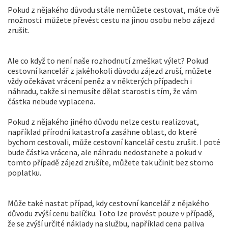
Pokud z nějakého důvodu stále nemůžete cestovat, máte dvě
možnosti: můžete převést cestu na jinou osobu nebo zájezd
zrušit.
Ale co když to není naše rozhodnutí zmeškat výlet? Pokud
cestovní kancelář z jakéhokoli důvodu zájezd zruší, můžete
vždy očekávat vrácení peněz a v některých případech i
náhradu, takže si nemusíte dělat starosti s tím, že vám
částka nebude vyplacena.
Pokud z nějakého jiného důvodu nelze cestu realizovat,
například přírodní katastrofa zasáhne oblast, do které
bychom cestovali, může cestovní kancelář cestu zrušit. I poté
bude částka vrácena, ale náhradu nedostanete a pokud v
tomto případě zájezd zrušíte, můžete tak učinit bez storno
poplatku.
Může také nastat případ, kdy cestovní kancelář z nějakého
důvodu zvýší cenu balíčku. Toto lze provést pouze v případě,
že se zvýší určité náklady na službu, například cena paliva