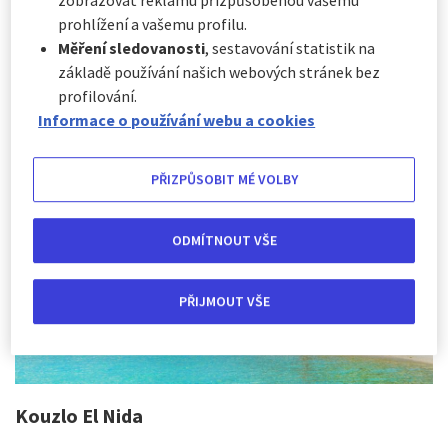
Dokonalé písečné pláže, mystické džungle, věčné slunce a
prohlížení a vašemu profilu.
rozmanitá kultura - to vše "na jednom místě", na Filipínách.
Měření sledovanosti
, sestavování statistik na
Zázračná země 7107 ostrovů, cesta plná nevšedních zážitků,
základě používání našich webových stránek bez
kde se realita setkává s mystikou.
profilování.
Informace o používání webu a cookies
PŘIZPŮSOBIT MÉ VOLBY
ODMÍTNOUT VŠE
PŘIJMOUT VŠE
Kouzlo El Nida