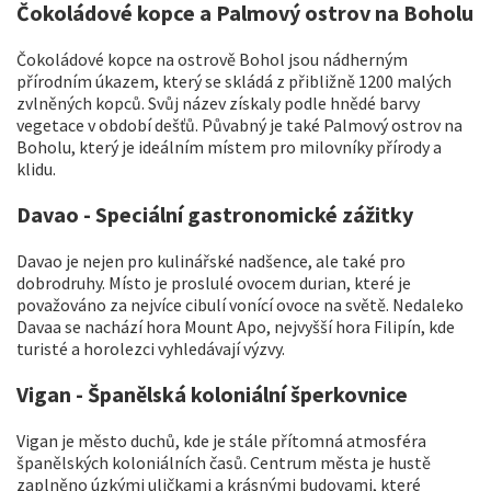
Čokoládové kopce a Palmový ostrov na Boholu
Čokoládové kopce na ostrově Bohol jsou nádherným
přírodním úkazem, který se skládá z přibližně 1200 malých
zvlněných kopců. Svůj název získaly podle hnědé barvy
vegetace v období dešťů. Půvabný je také Palmový ostrov na
Boholu, který je ideálním místem pro milovníky přírody a
klidu.
Davao - Speciální gastronomické zážitky
Davao je nejen pro kulinářské nadšence, ale také pro
dobrodruhy. Místo je proslulé ovocem durian, které je
považováno za nejvíce cibulí vonící ovoce na světě. Nedaleko
Davaa se nachází hora Mount Apo, nejvyšší hora Filipín, kde
turisté a horolezci vyhledávají výzvy.
Vigan - Španělská koloniální šperkovnice
Vigan je město duchů, kde je stále přítomná atmosféra
španělských koloniálních časů. Centrum města je hustě
zaplněno úzkými uličkami a krásnými budovami, které