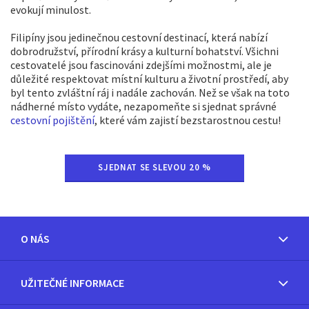
evokují minulost.
Filipíny jsou jedinečnou cestovní destinací, která nabízí
dobrodružství, přírodní krásy a kulturní bohatství. Všichni
cestovatelé jsou fascinováni zdejšími možnostmi, ale je
důležité respektovat místní kulturu a životní prostředí, aby
byl tento zvláštní ráj i nadále zachován. Než se však na toto
nádherné místo vydáte, nezapomeňte si sjednat správné
cestovní pojištění
, které vám zajistí bezstarostnou cestu!
SJEDNAT SE SLEVOU 20 %
O NÁS
UŽITEČNÉ INFORMACE