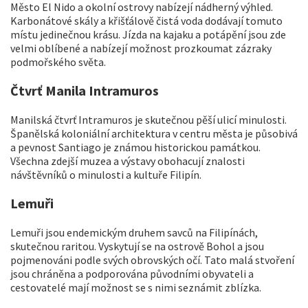
Město El Nido a okolní ostrovy nabízejí nádherný výhled.
Karbonátové skály a křišťálově čistá voda dodávají tomuto
místu jedinečnou krásu. Jízda na kajaku a potápění jsou zde
velmi oblíbené a nabízejí možnost prozkoumat zázraky
podmořského světa.
Čtvrť Manila Intramuros
Manilská čtvrť Intramuros je skutečnou pěší ulicí minulosti.
Španělská koloniální architektura v centru města je působivá
a pevnost Santiago je známou historickou památkou.
Všechna zdejší muzea a výstavy obohacují znalosti
návštěvníků o minulosti a kultuře Filipín.
Lemuři
Lemuři jsou endemickým druhem savců na Filipínách,
skutečnou raritou. Vyskytují se na ostrově Bohol a jsou
pojmenováni podle svých obrovských očí. Tato malá stvoření
jsou chráněna a podporována původními obyvateli a
cestovatelé mají možnost se s nimi seznámit zblízka.