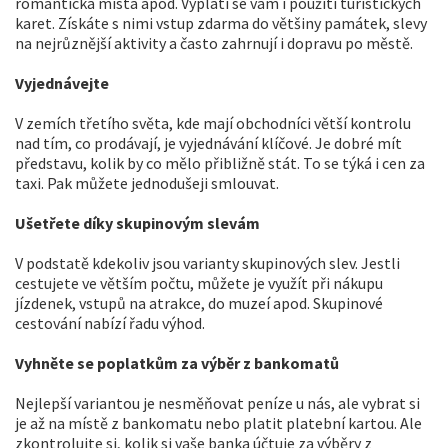
romantická místa apod. Vyplatí se vám i použití turistických
karet. Získáte s nimi vstup zdarma do většiny památek, slevy
na nejrůznější aktivity a často zahrnují i dopravu po městě.
Vyjednávejte
V zemích třetího světa, kde mají obchodníci větší kontrolu
nad tím, co prodávají, je vyjednávání klíčové. Je dobré mít
představu, kolik by co mělo přibližně stát. To se týká i cen za
taxi. Pak můžete jednodušeji smlouvat.
Ušetřete díky skupinovým slevám
V podstatě kdekoliv jsou varianty skupinových slev. Jestli
cestujete ve větším počtu, můžete je využít při nákupu
jízdenek, vstupů na atrakce, do muzeí apod. Skupinové
cestování nabízí řadu výhod.
Vyhněte se poplatkům za výběr z bankomatů
Nejlepší variantou je nesměňovat peníze u nás, ale vybrat si
je až na místě z bankomatu nebo platit platební kartou. Ale
zkontrolujte si, kolik si vaše banka účtuje za výběry z