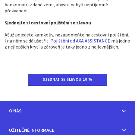
bankomatu v dané zemi, abyste nebyli nepříjemně
překvapeni.
Sjednejte si cestovní pojištění se slevou
Ať už pojedete kamkoliv, nezapomeňte na cestovní pojištění.
I na něm se dá ušetřit.
Pojištění od AXA ASSISTANCE
má jedno
z nejlepších krytí a zároveň je taky jedno z nejlevnějších.
SJEDNAT SE SLEVOU 20 %
O NÁS
UŽITEČNÉ INFORMACE