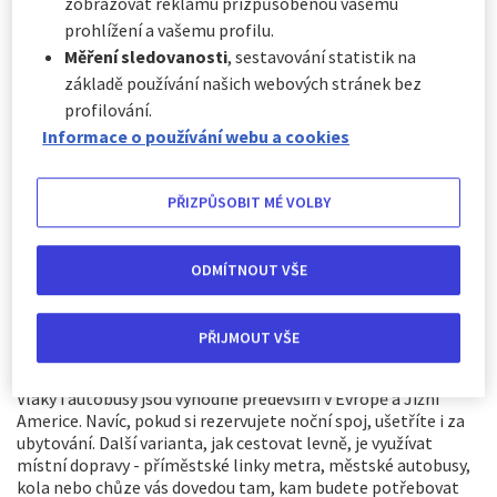
zobrazovat reklamu přizpůsobenou vašemu
prohlížení a vašemu profilu.
Vybírejte si, kam a kdy pojedete
Měření sledovanosti
, sestavování statistik na
Pokud váš rozpočet není velký, prozkoumejte, co si můžete
základě používání našich webových stránek bez
dovolit. Asie je pro levné cestování ideální. Například v
profilování.
Nepálu, Indii, Srí Lance nebo Vietnamu budou mít vaše peníze
větší hodnotu. Myslete u toho i na načasování. Některé země
Informace o používání webu a cookies
můžete totiž navštívit mnohem levněji mimo sezónu.
Zkuste si zabalit skromněji
PŘIZPŮSOBIT MÉ VOLBY
Vyhněte se poplatkům za nadváhu u zavazadel. Zkombinujte
si předem oblečení a odolejte pokušení vzít si tohle a tamto
ODMÍTNOUT VŠE
jen kvůli tomu, že by se to třeba někdy mohlo hodit.
Šetřete za dopravu
PŘIJMOUT VŠE
Pokud plánujete procestovat víc zemí, je to fajn varianta.
Vlaky i autobusy jsou výhodné především v Evropě a Jižní
Americe. Navíc, pokud si rezervujete noční spoj, ušetříte i za
ubytování. Další varianta, jak cestovat levně, je využívat
místní dopravy - příměstské linky metra, městské autobusy,
kola nebo chůze vás dovedou tam, kam budete potřebovat