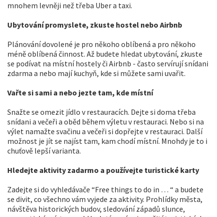
mnohem levněji než třeba Uber a taxi.
Ubytování promyslete, zkuste hostel nebo Airbnb
Plánování dovolené je pro někoho oblíbená a pro někoho
méně oblíbená činnost. Až budete hledat ubytování, zkuste
se podívat na místní hostely či Airbnb - často servírují snídani
zdarma a nebo mají kuchyň, kde si můžete sami uvařit.
Vařte si sami a nebo jezte tam, kde místní
Snažte se omezit jídlo v restauracích. Dejte si doma třeba
snídani a večeři a oběd během výletu v restauraci. Nebo si na
výlet namažte svačinu a večeři si dopřejte v restauraci. Další
možnost je jít se najíst tam, kam chodí místní. Mnohdy je to i
chuťově lepší varianta.
Hledejte aktivity zadarmo a používejte turistické karty
Zadejte si do vyhledávače “Free things to do in … “ a budete
se divit, co všechno vám vyjede za aktivity. Prohlídky města,
návštěva historických budov, sledování západů slunce,