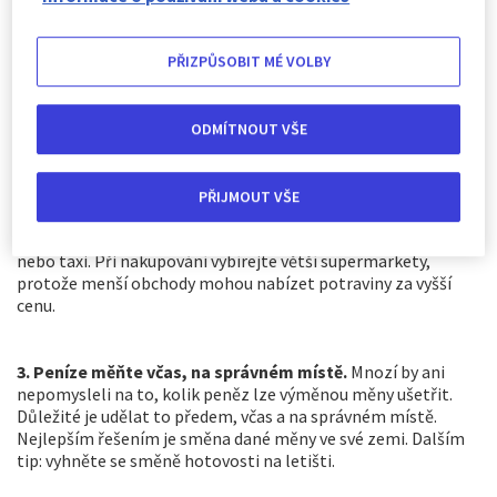
polovině července. Nemluvě o tom, že v turistických
destinacích nejsou v tuto dobu davy lidí. Vaše líbánky mohou
být díky tomu klidnější a dokonce ušetříte nemalou částku,
PŘIZPŮSOBIT MÉ VOLBY
protože letenky i ubytování jsou výrazně levnější.
ODMÍTNOUT VŠE
2. Udělejte si malý průzkum.
Může být velmi užitečné ověřit
si před cestou ceny místních restaurací, abychom zjistili, kde
je možnost se levněji najíst. Zjistěte, kde je pláž zdarma a
PŘIJMOUT VŠE
jaké možnosti volného programu jsou k dispozici. Místní
veřejná doprava může také stát méně než pronájem auta
nebo taxi. Při nakupování vybírejte větší supermarkety,
protože menší obchody mohou nabízet potraviny za vyšší
cenu.
3. Peníze měňte včas, na správném místě.
Mnozí by ani
nepomysleli na to, kolik peněz lze výměnou měny ušetřit.
Důležité je udělat to předem, včas a na správném místě.
Nejlepším řešením je směna dané měny ve své zemi. Dalším
tip: vyhněte se směně hotovosti na letišti.