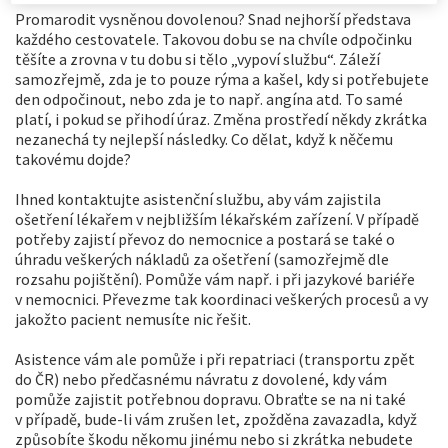
Promarodit vysněnou dovolenou? Snad nejhorší představa
každého cestovatele. Takovou dobu se na chvíle odpočinku
těšíte a zrovna v tu dobu si tělo „vypoví službu“. Záleží
samozřejmě, zda je to pouze rýma a kašel, kdy si potřebujete
den odpočinout, nebo zda je to např. angína atd. To samé
platí, i pokud se přihodí úraz. Změna prostředí někdy zkrátka
nezanechá ty nejlepší následky. Co dělat, když k něčemu
takovému dojde?
Ihned kontaktujte asistenční službu, aby vám zajistila
ošetření lékařem v nejbližším lékařském zařízení. V případě
potřeby zajistí převoz do nemocnice a postará se také o
úhradu veškerých nákladů za ošetření (samozřejmě dle
rozsahu pojištění). Pomůže vám např. i při jazykové bariéře
v nemocnici. Převezme tak koordinaci veškerých procesů a vy
jakožto pacient nemusíte nic řešit.
Asistence vám ale pomůže i při repatriaci (transportu zpět
do ČR) nebo předčasnému návratu z dovolené, kdy vám
pomůže zajistit potřebnou dopravu. Obraťte se na ni také
v případě, bude-li vám zrušen let, zpožděna zavazadla, když
způsobíte škodu někomu jinému nebo si zkrátka nebudete