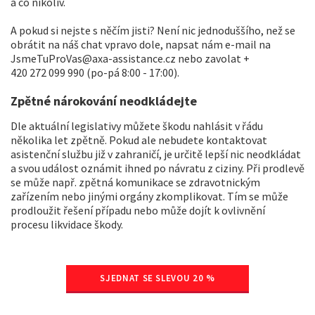
a co nikoliv.
A pokud si nejste s něčím jisti? Není nic jednoduššího, než se
obrátit na náš chat vpravo dole, napsat nám e-mail na
JsmeTuProVas@axa-assistance.cz nebo zavolat +
420 272 099 990 (po-pá 8:00 - 17:00).
Zpětné nárokování neodkládejte
Dle aktuální legislativy můžete škodu nahlásit v řádu
několika let zpětně. Pokud ale nebudete kontaktovat
asistenční službu již v zahraničí, je určitě lepší nic neodkládat
a svou událost oznámit ihned po návratu z ciziny. Při prodlevě
se může např. zpětná komunikace se zdravotnickým
zařízením nebo jinými orgány zkomplikovat. Tím se může
prodloužit řešení případu nebo může dojít k ovlivnění
procesu likvidace škody.
SJEDNAT SE SLEVOU 20 %