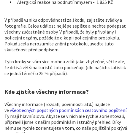
Alergická reakce na bodnutí hmyzem - 1 835 Kč
V případě vzniku odpovědnosti za škodu, zajistěte svědky a
fotografie. Celou událost nejlépe sepište a nechte podepsat
všechny zúčastněné osoby. V případě, že byly přivolány i
policejní orgány, požádejte o kopii policejního protokolu.
Pokud zcela nerozumíte znění protokolu, uveďte tuto
skutečnost před podpisem.
Tyto kroky se vám sice mohou zdát jako zbytečné, věřte ale,
že drtivá většina turistů toto podceňuje (dle našich statistik
se jedná téměř o 25 % případů).
Kde zjistíte všechny informace?
Všechny informace (rozsah, povinnosti atd.) najdete
ve
všeobecných pojistných podmínkách cestovního pojištění
.
Ty mají hlavní slovo. Abyste se v nich ale rychle zorientovali,
připravili jsme k našim podmínkám i stručný přehled. Díky
němu se rychle zorientujete v tom, co naše pojištění pokrývá