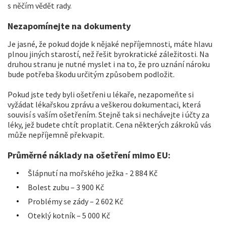
s něčím vědět rady.
Nezapomínejte na dokumenty
Je jasné, že pokud dojde k nějaké nepříjemnosti, máte hlavu
plnou jiných starostí, než řešit byrokratické záležitosti. Na
druhou stranu je nutné myslet i na to, že pro uznání nároku
bude potřeba škodu určitým způsobem podložit.
Pokud jste tedy byli ošetřeni u lékaře, nezapomeňte si
vyžádat lékařskou zprávu a veškerou dokumentaci, která
souvisí s vaším ošetřením. Stejně tak si nechávejte i účty za
léky, jež budete chtít proplatit. Cena některých zákroků vás
může nepříjemně překvapit.
Průměrné náklady na ošetření mimo EU:
Šlápnutí na mořského ježka - 2 884 Kč
Bolest zubu – 3 900 Kč
Problémy se zády – 2 602 Kč
Oteklý kotník – 5 000 Kč