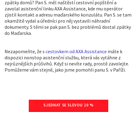
zpátky domů? Pan S. měl naštěstí cestovní pojištění a
zavolal asistenční linku AXA Assistance, kde mu operátor
zjistil kontakt a adresu maďarského konzulátu. Pan S. se tam
okamžitě vydal a úředníci pro něj vystavili náhradní
dokumenty. S těmi se pak pan S. bez problémů dostal zpátky
do Maďarska.
Nezapomeňte, že s
cestovkem od AXA Assistance
máte k
dispozici nonstop asistenční službu, která vás vytáhne z
nejrůznějších průšvihů. Když si nevíte rady, prostě zavolejte.
Pomůžeme vám stejně, jako jsme pomohli panu S. v Paříži.
SJEDNAT SE SLEVOU 20 %