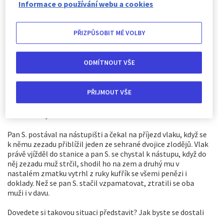
Informace o používání webu a cookies
PŘIZPŮSOBIT MÉ VOLBY
ODMÍTNOUT VŠE
Pan S. byl právě na služební cestě v Paříži, kde měl strávit
víkend a v pondělí se vrátit do Maďarska, odkud přicestoval.
Celou dobu s sebou nosil kožený kufřík, ve kterém měl
PŘIJMOUT VŠE
finanční obnos a doklady. V pátek se vydal na obchodní
schůzku, jeho kufřík však zaujal dvojici pouličních zlodějů,
kteří si ho vyhlídli a sledovali až do stanice metra.
Pan S. postával na nástupišti a čekal na příjezd vlaku, když se
k němu zezadu přiblížil jeden ze sehrané dvojice zlodějů. Vlak
právě vjížděl do stanice a pan S. se chystal k nástupu, když do
něj zezadu muž strčil, shodil ho na zem a druhý mu v
nastalém zmatku vytrhl z ruky kufřík se všemi penězi i
doklady. Než se pan S. stačil vzpamatovat, ztratili se oba
muži i v davu.
Dovedete si takovou situaci představit? Jak byste se dostali