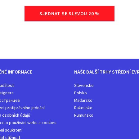
SJEDNAT SE SLEVOU 20 %
ČNÉ INFORMACE
NAŠE DALŠÍ TRHY STŘEDNÍ EV
 události
Slovensko
eigners
Polsko
остранцев
Maďarsko
í protiprávního jednání
Rakousko​
 osobních údajů
Rumunsko
ce o používání webu a cookies
ní soukromí
at stížnost