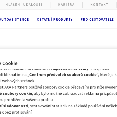
HLÁŠENÍ UDÁLOSTI
KARIÉRA
KONTAKT
ové stránky shromažďují soubory cookie.
 AUTOASISTENCE
OSTATNÍ PRODUKTY
PRO CESTOVATELE
ížení webových stránek se používají
funkční a technické soubory
ě nutné). Volitelné soubory cookie mohou být používány společno
 nebo externími poskytovateli pro níže vedené účely. Máte možno
cookie přijmout
nebo
odmítnout
. Vaše předvolby uchováme po
Prostřednictvím Centra předvoleb souborů cookie můžete souhlasi
e s některými volitelnými soubory cookie v závislosti na jejich kat
Metropole Neapol
y Cookie
itě kliknutím na tlačítko „
Přizpůsobit mé volby
“ níže, nebo
li kliknutím na „
Centrum předvoleb souborů cookie
“, které je k
í webových stránek.
t AXA Partners používá soubory cookie především pro níže uveden
é soubory cookie
, aby bylo možné zobrazovat reklamu přizpůs
u prohlížení a vašemu profilu.
ětším městem jižní Itálie a hlavním městem regionu 
í sledovanosti
, sestavování statistik na základě používání naši
ižně milion obyvatel, což z ní činí třetí největší ital
ek bez profilování.