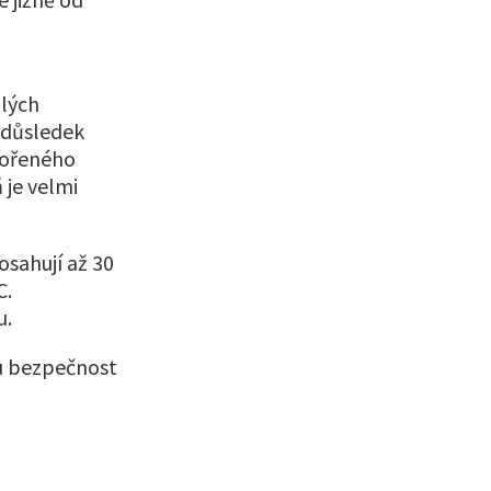
lých
 důsledek
tvořeného
 je velmi
osahují až 30
C.
u.
ou bezpečnost