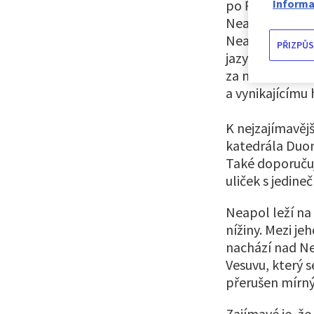
po Římu a Milán
Informa
Neapol je prosl
Neapolský jazyk
PŘIZPŮS
jazyků v Itálii
za neoficiální 
a vynikajícímu
K nejzajímavěj
katedrála Duo
Také doporučuj
uliček s jedine
Neapol leží na
nížiny. Mezi je
nachází nad Ne
Vesuvu, který 
přerušen mírný
Zajímavé je, že