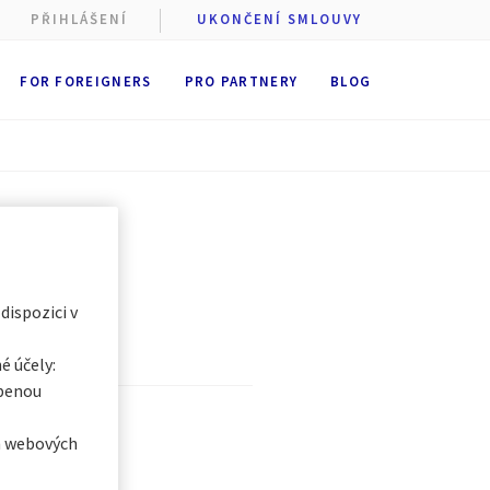
PŘIHLÁŠENÍ
UKONČENÍ SMLOUVY
FOR FOREIGNERS
PRO PARTNERY
BLOG
 cookie
stí AXA
st
ukládání
 dobu
6
t se všemi
egorii, a
 dispozici v
é účely:
obenou
Kampánie.
ch webových
ské město