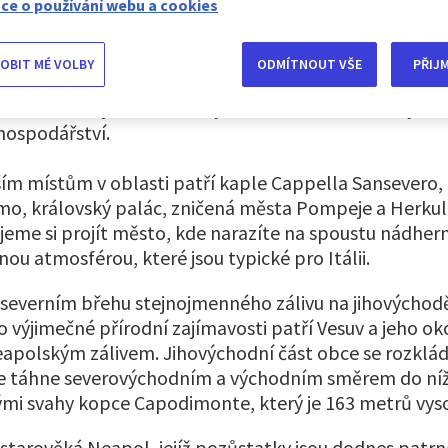
u. Město a jeho okolá má velmi bohatou historii a kult
ce o používání webu a cookies
ulá svým folklórem a kuchyní a je také známá jako rod
, napulitano, je jeden z nejbohatších a nejpestřejšíc
OBIT MÉ VOLBY
ODMÍTNOUT VŠE
PŘIJ
 a v mnoha ohledech se liší od oficiální italštiny. Neap
hlavní město jižní Itálie díky svému historickému výz
 hospodářství.
ším místům v oblasti patří kaple Cappella Sansevero,
mo, královský palác, zničená města Pompeje a Herku
eme si projít město, kde narazíte na spoustu nádher
čnou atmosférou, které jsou typické pro Itálii.
 severním břehu stejnojmenného zálivu na jihových
ho výjimečné přírodní zajímavosti patří Vesuv a jeho oko
apolským zálivem. Jihovýchodní část obce se rozklád
se táhne severovýchodním a východním směrem do níži
mi svahy kopce Capodimonte, který je 163 metrů vys
 starověká Neapol, jejíž pozůstatky jsou dodnes patrn