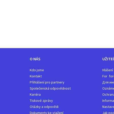
O NÁS
UŽITE
Kdo jsme
Hlášení
Kontakt
For for
Přihlášení pro partnery
Для ин
Společenská odpovědnost
Oznámen
Kariéra
Ochrana
Tiskové zprávy
Informa
Otázky a odpovědi
Nastave
Dokumenty ke stažení
Jak pod