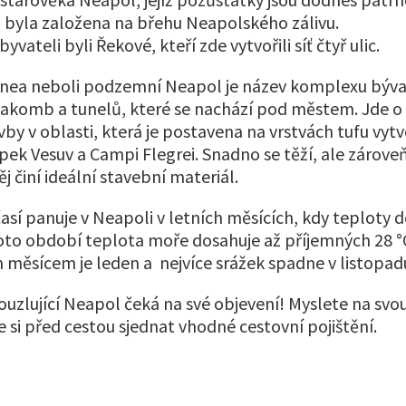
byla založena na břehu Neapolského zálivu.
vateli byli Řekové, kteří zde vytvořili síť čtyř ulic.
anea neboli podzemní Neapol je název komplexu býva
akomb a tunelů, které se nachází pod městem. Jde o
vby v oblasti, která je postavena na vrstvách tufu vy
ek Vesuv a Campi Flegrei. Snadno se těží, ale zároveň
ěj činí ideální stavební materiál.
así panuje v Neapoli v letních měsících, kdy teploty d
to období teplota moře dosahuje až příjemných 28 °
 měsícem je leden a nejvíce srážek spadne v listopad
uzlující Neapol čeká na své objevení! Myslete na sv
si před cestou sjednat vhodné cestovní pojištění.