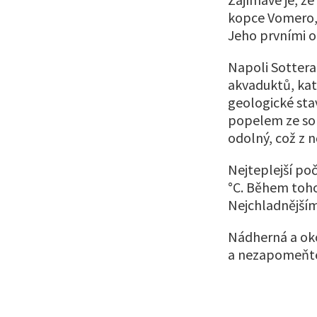
kopce Vomero, 
Jeho prvními oby
Napoli Sotter
akvaduktů, kat
geologické sta
popelem ze sop
odolný, což z n
Nejteplejší poč
°C. Během toho
Nejchladnějším
Nádherná a oko
a nezapomeňte 