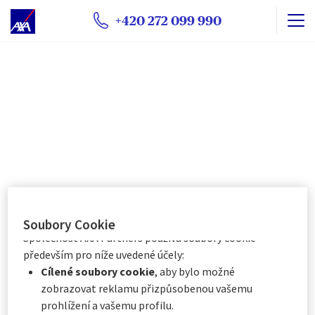
technické soubory cookie
(nezbytně nutné). Volitelné
soubory cookie mohou být používány společností AXA
+420 272 099 990
Partners nebo externími poskytovateli pro níže vedené
účely. Máte možnost
ukládání souborů cookie
přijmout
nebo
odmítnout
. Vaše předvolby uchováme
po dobu
6
měsíců. Prostřednictvím Centra předvoleb
souborů cookie můžete souhlasit se všemi nebo pouze
s některými volitelnými soubory cookie v závislosti na
jejich kategorii, a to:
Okamžitě kliknutím na tlačítko „
Přizpůsobit mé
volby
“ níže, nebo
Kdykoli kliknutím na „
Centrum předvoleb souborů
cookie
“, které je k dispozici v zápatí webových
stránek.
Soubory Cookie
Společnost AXA Partners používá soubory cookie
Mořské bouře
především pro níže uvedené účely:
Cílené soubory cookie
, aby bylo možné
zobrazovat reklamu přizpůsobenou vašemu
Každý, kdo strávil dovolenou na vodě, ví, jak rychle se mohou
prohlížení a vašemu profilu.