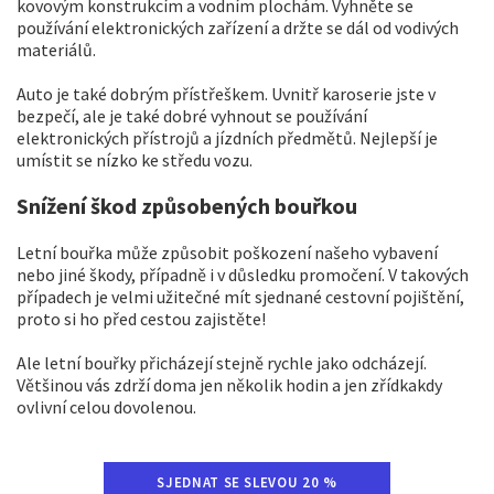
kovovým konstrukcím a vodním plochám. Vyhněte se
používání elektronických zařízení a držte se dál od vodivých
materiálů.
Auto je také dobrým přístřeškem. Uvnitř karoserie jste v
bezpečí, ale je také dobré vyhnout se používání
elektronických přístrojů a jízdních předmětů. Nejlepší je
umístit se nízko ke středu vozu.
Snížení škod způsobených bouřkou
Letní bouřka může způsobit poškození našeho vybavení
nebo jiné škody, případně i v důsledku promočení. V takových
případech je velmi užitečné mít sjednané cestovní pojištění,
proto si ho před cestou zajistěte!
Ale letní bouřky přicházejí stejně rychle jako odcházejí.
Většinou vás zdrží doma jen několik hodin a jen zřídkakdy
ovlivní celou dovolenou.
SJEDNAT SE SLEVOU 20 %