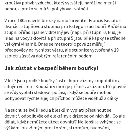
krouživý pohyb vzduchu, který vytvářejí, naráží na menší
odpor, a proto se může pohybovat volněji.
V roce 1805 navrhl britský námořní velitel Francis Beaufort
dvanáctistupňovou stupnici pro kategorizaci bouří. Každému
stupni přiřadil jasně viditelný jev (např. při stupni 0, klid, je
hladina vody sklovitá a při stupni 5 jsou bílé kapky se středně
velkými vlnami). Dnes se meteorologové zaměřují
předpovědy na rychlost větru, ale stupnice vytvořená v 19.
století zůstává dobrým referenčním bodem.
Jak zůstat v bezpečí během bouřky!
V létě jsou prudké bouřky často doprovázeny krupobitím a
silným větrem. Koupání v moři je přísně zakázáno. Při plavbě
se vždy vyplatí sledovat počasí, i když se bouře mohou
pohybovat rychle a jejich příchod můžete vidět už z dálky.
Na suchu se kvůli ledu a bleskům vyplatí přesunout se
dovnitř, odpojit vše od elektřiny a držet se od nich dál. Co ale
dělat, když nemůžete utéct dovnitř? Nejlepší je vyhýbat se
výškám, otevřeným prostorám, stromům, budovám,