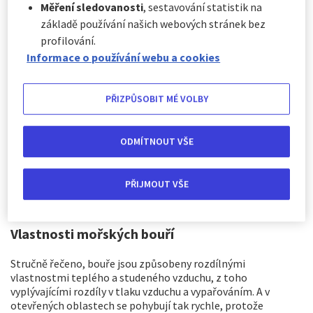
bouře vyvinout nad rovinou. Co můžete v takovém počasí
Měření sledovanosti
, sestavování statistik na
dělat? Jak zůstat co nejbezpečnější a proč jsou mořské bouře
základě používání našich webových stránek bez
nebezpečné? To jsme zjistili!
profilování.
Informace o používání webu a cookies
PŘIZPŮSOBIT MÉ VOLBY
ODMÍTNOUT VŠE
PŘIJMOUT VŠE
Vlastnosti mořských bouří
Stručně řečeno, bouře jsou způsobeny rozdílnými
vlastnostmi teplého a studeného vzduchu, z toho
vyplývajícími rozdíly v tlaku vzduchu a vypařováním. A v
otevřených oblastech se pohybují tak rychle, protože