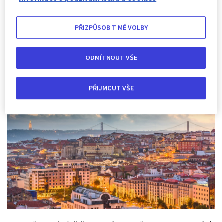
Ubytování na druhém konci světa si můžete zarezervovat
během několika kliknutí, ale mějte na paměti, že tento
PŘIZPŮSOBIT MÉ VOLBY
proces je sice snadný, ale může mít i svá úskalí. Důležité je
rezervovat si ubytování prostřednictvím skutečně
spolehlivého poskytovatele - existuje spousta stránek a
ODMÍTNOUT VŠE
často velmi lákavých nabídek, ale měli byste si vybrat
mezinárodně uznávané portály pro rezervaci ubytování,
jako je Airbnb nebo booking.com.
PŘIJMOUT VŠE