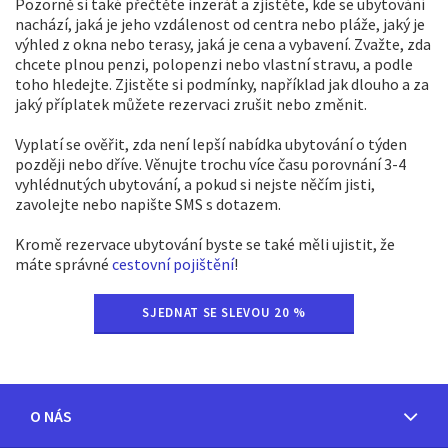
Pozorně si také přečtěte inzerát a zjistěte, kde se ubytování
nachází, jaká je jeho vzdálenost od centra nebo pláže, jaký je
výhled z okna nebo terasy, jaká je cena a vybavení. Zvažte, zda
chcete plnou penzi, polopenzi nebo vlastní stravu, a podle
toho hledejte. Zjistěte si podmínky, například jak dlouho a za
jaký příplatek můžete rezervaci zrušit nebo změnit.
Vyplatí se ověřit, zda není lepší nabídka ubytování o týden
později nebo dříve. Věnujte trochu více času porovnání 3-4
vyhlédnutých ubytování, a pokud si nejste něčím jisti,
zavolejte nebo napište SMS s dotazem.
Kromě rezervace ubytování byste se také měli ujistit, že
máte správné
cestovní pojištění
!
SJEDNAT SE SLEVOU 20 %
O NÁS