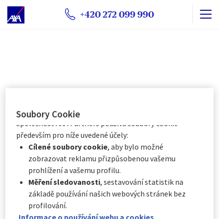
přijmout
nebo
odmítnout
. Vaše předvolby uchováme
+420 272 099 990
po dobu
6
měsíců. Prostřednictvím Centra předvoleb
souborů cookie můžete souhlasit se všemi nebo pouze
s některými volitelnými soubory cookie v závislosti na
jejich kategorii, a to:
Okamžitě kliknutím na tlačítko „
Přizpůsobit mé
volby
“ níže, nebo
Kdykoli kliknutím na „
Centrum předvoleb souborů
cookie
“, které je k dispozici v zápatí webových
stránek.
Soubory Cookie
Společnost AXA Partners používá soubory cookie
především pro níže uvedené účely:
Cílené soubory cookie
, aby bylo možné
zobrazovat reklamu přizpůsobenou vašemu
Na co si dát pozor při
prohlížení a vašemu profilu.
Měření sledovanosti
, sestavování statistik na
rezervaci ubytování
základě používání našich webových stránek bez
profilování.
Informace o používání webu a cookies