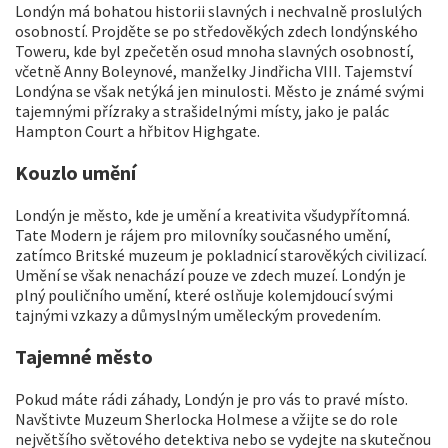
Londýn má bohatou historii slavných i nechvalně proslulých
osobností. Projděte se po středověkých zdech londýnského
Toweru, kde byl zpečetěn osud mnoha slavných osobností,
včetně Anny Boleynové, manželky Jindřicha VIII. Tajemství
Londýna se však netýká jen minulosti. Město je známé svými
tajemnými přízraky a strašidelnými místy, jako je palác
Hampton Court a hřbitov Highgate.
Kouzlo umění
Londýn je město, kde je umění a kreativita všudypřítomná.
Tate Modern je rájem pro milovníky současného umění,
zatímco Britské muzeum je pokladnicí starověkých civilizací.
Umění se však nenachází pouze ve zdech muzeí. Londýn je
plný pouličního umění, které oslňuje kolemjdoucí svými
tajnými vzkazy a důmyslným uměleckým provedením.
Tajemné město
Pokud máte rádi záhady, Londýn je pro vás to pravé místo.
Navštivte Muzeum Sherlocka Holmese a vžijte se do role
největšího světového detektiva nebo se vydejte na skutečnou