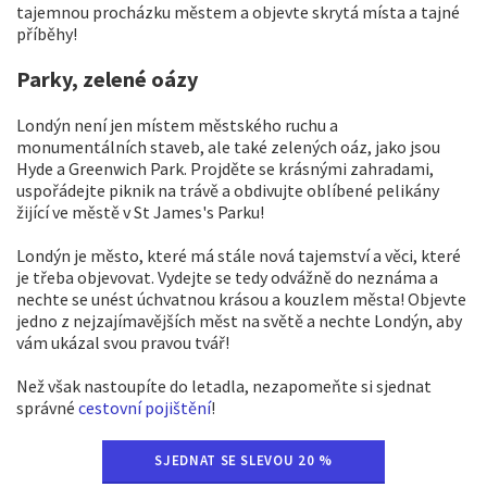
tajemnou procházku městem a objevte skrytá místa a tajné
příběhy!
Parky, zelené oázy
Londýn není jen místem městského ruchu a
monumentálních staveb, ale také zelených oáz, jako jsou
Hyde a Greenwich Park. Projděte se krásnými zahradami,
uspořádejte piknik na trávě a obdivujte oblíbené pelikány
žijící ve městě v St James's Parku!
Londýn je město, které má stále nová tajemství a věci, které
je třeba objevovat. Vydejte se tedy odvážně do neznáma a
nechte se unést úchvatnou krásou a kouzlem města! Objevte
jedno z nejzajímavějších měst na světě a nechte Londýn, aby
vám ukázal svou pravou tvář!
Než však nastoupíte do letadla, nezapomeňte si sjednat
správné
cestovní pojištění
!
SJEDNAT SE SLEVOU 20 %