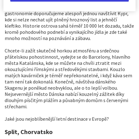
temperamentní španělské město s více než dvoutisíciletou
historií a nejvýznamnější město Evropy. Milovníkům
gastronomie doporučujeme alespoň jednou navštívit Kypr,
kde si nelze nechat ujít plněný hroznový list a jehněčí
kleftiko. Historie ostrova sahá téměř 10 000 let dozadu, takže
kromě pohodového podnebí a vynikajícího jídla je zde také
mnoho možností na poznávání a zábavu.
Chcete-li zažít skutečně horkou atmosféru a srdečnou
přátelskou pohostinnost, vydejte se do Barcelony, hlavního
města Katalánska, kde se můžete na chvíli ztratit mezi
okouzlujícími římskými a středověkými stavbami. Kouzlo
malých kavárniček je téměř nepřekonatelné, i když káva sem
tam není tak dokonalá. Konečně, návštěva dánského
Skagenu je poněkud neobvyklou, ale o to lepší volbou.
Nejsevernější město Dánska nabízí kouzelný zážitek díky
dlouhým písčitým plážím a půvabným domům s červenými
střechami.
Jaké jsou nejoblíbenější letní destinace v Evropě?
Split, Chorvatsko