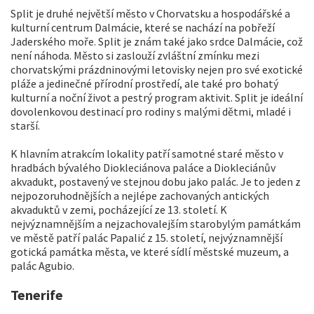
Split je druhé největší město v Chorvatsku a hospodářské a
kulturní centrum Dalmácie, které se nachází na pobřeží
Jaderského moře. Split je znám také jako srdce Dalmácie, což
není náhoda. Město si zaslouží zvláštní zmínku mezi
chorvatskými prázdninovými letovisky nejen pro své exotické
pláže a jedinečné přírodní prostředí, ale také pro bohatý
kulturní a noční život a pestrý program aktivit. Split je ideální
dovolenkovou destinací pro rodiny s malými dětmi, mladé i
starší.
K hlavním atrakcím lokality patří samotné staré město v
hradbách bývalého Diokleciánova paláce a Diokleciánův
akvadukt, postavený ve stejnou dobu jako palác. Je to jeden z
nejpozoruhodnějších a nejlépe zachovaných antických
akvaduktů v zemi, pocházející ze 13. století. K
nejvýznamnějším a nejzachovalejším starobylým památkám
ve městě patří palác Papalić z 15. století, nejvýznamnější
gotická památka města, ve které sídlí městské muzeum, a
palác Agubio.
Tenerife