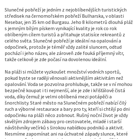
Slunečné pobřeží je jedním z nejoblíbenějších turistických
středisek na černomořském pobřeží Bulharska, v oblasti
Nesebar, jen 35 km od Burgasu. Jeho 8 kilometrů dlouhá pláž
s jemným bílým pískem vynikající kvality je rok co rok
oblíbeným cílem turistů a přitahuje statisíce rekreantů z
celého světa. Slunečné pobřeží je ideální na opalování a
odpočinek, protože je téměř vždy zalité sluncem, odtud
pochází i jeho název, ale zároveň zde fouká příjemný vítr,
takže celkově je zde počasí na dovolenou ideální.
Na pláži si můžete vyzkoušet množství vodních sportů,
pokud byste se raději věnovali aktivnějším aktivitám než
opalování. Voda se pozvolna prohlubuje, takže se v ní mohou
bezpečně koupat i ti nejmenší, ale je zde i křišťálově čistá
voda, díky čemuž je velmi oblíbená mezi potápěči a
šnorchlisty. Staré město na Slunečném pobřeží nabízí čilý
ruch a výborné restaurace a bary pro ty, kteří si chtějí po dni
odpočinku na pláži něco zobnout. Rušný noční život je vždy
skvělým zdrojem zábavy pro cestovatele, mladé i starší
návštěvníky večírků s širokou nabídkou podniků a aktivit.
Nesmíme zapomínat ani na úchvatné západy slunce, které