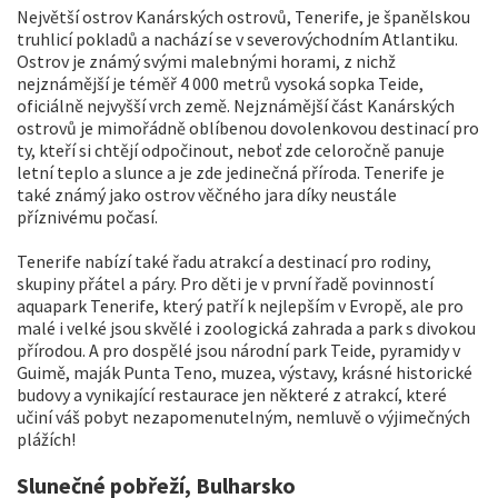
Největší ostrov Kanárských ostrovů, Tenerife, je španělskou
truhlicí pokladů a nachází se v severovýchodním Atlantiku.
Ostrov je známý svými malebnými horami, z nichž
nejznámější je téměř 4 000 metrů vysoká sopka Teide,
oficiálně nejvyšší vrch země. Nejznámější část Kanárských
ostrovů je mimořádně oblíbenou dovolenkovou destinací pro
ty, kteří si chtějí odpočinout, neboť zde celoročně panuje
letní teplo a slunce a je zde jedinečná příroda. Tenerife je
také známý jako ostrov věčného jara díky neustále
příznivému počasí.
Tenerife nabízí také řadu atrakcí a destinací pro rodiny,
skupiny přátel a páry. Pro děti je v první řadě povinností
aquapark Tenerife, který patří k nejlepším v Evropě, ale pro
malé i velké jsou skvělé i zoologická zahrada a park s divokou
přírodou. A pro dospělé jsou národní park Teide, pyramidy v
Guimě, maják Punta Teno, muzea, výstavy, krásné historické
budovy a vynikající restaurace jen některé z atrakcí, které
učiní váš pobyt nezapomenutelným, nemluvě o výjimečných
plážích!
Slunečné pobřeží, Bulharsko