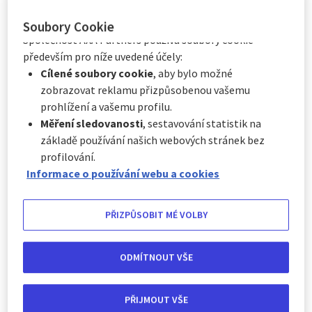
cookie
“, které je k dispozici v zápatí webových
Alespoň jednou během léta si každý z nás odskočí na pár
stránek.
Soubory Cookie
dní odpočinout. Je možné, že se vypravíte na pláž nebo
Balaton, ale pokud nechcete jen ležet u vody, vyplatí se
Společnost AXA Partners používá soubory cookie
vybrat si pláž s městem, které můžete prozkoumat.
především pro níže uvedené účely:
Cílené soubory cookie
, aby bylo možné
zobrazovat reklamu přizpůsobenou vašemu
prohlížení a vašemu profilu.
Měření sledovanosti
, sestavování statistik na
základě používání našich webových stránek bez
profilování.
Informace o používání webu a cookies
PŘIZPŮSOBIT MÉ VOLBY
ODMÍTNOUT VŠE
Evropa má neuvěřitelné množství pokladů, které se vyplatí
prozkoumat. Jedním z takových zázraků je Sevilla, skutečně
PŘIJMOUT VŠE