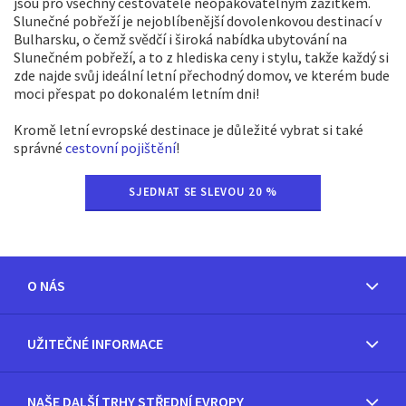
jsou pro všechny cestovatele neopakovatelným zážitkem.
Slunečné pobřeží je nejoblíbenější dovolenkovou destinací v
Bulharsku, o čemž svědčí i široká nabídka ubytování na
Slunečném pobřeží, a to z hlediska ceny i stylu, takže každý si
zde najde svůj ideální letní přechodný domov, ve kterém bude
moci přespat po dokonalém letním dni!
Kromě letní evropské destinace je důležité vybrat si také
správné
cestovní pojištění
!
SJEDNAT SE SLEVOU 20 %
O NÁS
UŽITEČNÉ INFORMACE
NAŠE DALŠÍ TRHY STŘEDNÍ EVROPY