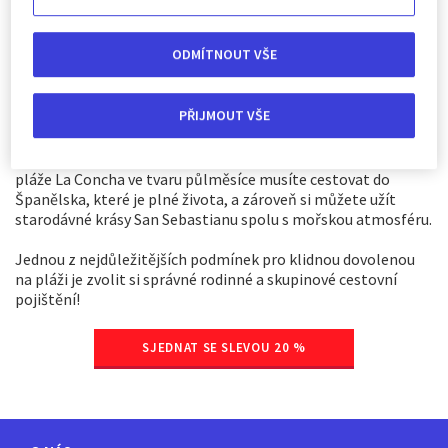
neubere.
ODMÍTNOUT VŠE
Naše bronzová medaile patří jednomu z divů Aruby, a nemůže
to být nic jiného než Eagle Beach. Neuvěřitelně klidné
pobřeží, kde můžete hodiny meditovat nad nekonečnou
PŘIJMOUT VŠE
modří, zatímco vám moře omývá nohy sněhově bílým
pískem. Čtvrtý člen seznamu sice celosvětově zaostává za
podiem, ale je na vrcholu v Evropě. Za jedinečnými břehy
pláže La Concha ve tvaru půlměsíce musíte cestovat do
Španělska, které je plné života, a zároveň si můžete užít
starodávné krásy San Sebastianu spolu s mořskou atmosféru.
Jednou z nejdůležitějších podmínek pro klidnou dovolenou
na pláži je zvolit si správné rodinné a skupinové cestovní
pojištění!
SJEDNAT SE SLEVOU 20 %