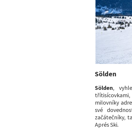
Sölden
S
ölden
, vyhl
třítisícovkami
milovníky adre
své dovednos
začátečníky, t
Aprés Ski.