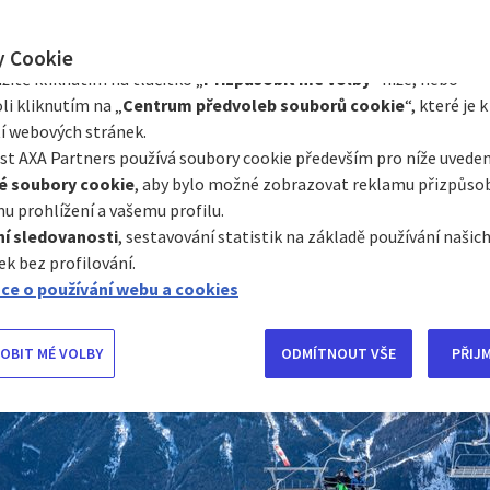
Prostřednictvím Centra předvoleb souborů cookie můžete souhlasi
e s některými volitelnými soubory cookie v závislosti na jejich kat
y Cookie
 prvotřídní zimní dovolenou, Rakousko je sázka na 
itě kliknutím na tlačítko „
Přizpůsobit mé volby
“ níže, nebo
ska se těší vynikající pověsti a navíc jsou snadno dost
li kliknutím na „
Centrum předvoleb souborů cookie
“, které je k
ček nebo zkušený jezdec, najdete zde ideální podm
í webových stránek.
 těšit na spoustu aktivit. Nechybí ani snowparky a 
t AXA Partners používá soubory cookie především pro níže uveden
é jsou součástí každého resortu.
é soubory cookie
, aby bylo možné zobrazovat reklamu přizpůs
u prohlížení a vašemu profilu.
í sledovanosti
, sestavování statistik na základě používání naši
ek bez profilování.
ce o používání webu a cookies
OBIT MÉ VOLBY
ODMÍTNOUT VŠE
PŘIJ