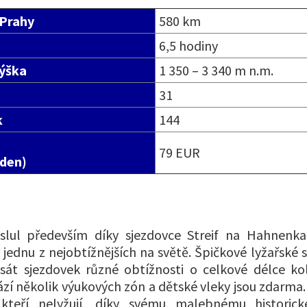
 Prahy
580 km
6,5 hodiny
ýška
1 350 – 3 340 m n.m.
31
k
144
79 EUR
 den)
lul především díky sjezdovce Streif na Hahnenk
jednu z nejobtížnějších na světě. Špičkové lyžařské s
esát sjezdovek různé obtížnosti o celkové délce k
ází několik výukových zón a dětské vleky jsou zdarma.
, kteří nelyžují, díky svému malebnému historic