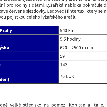
ální pro rodiny s dětmi. Lyžařská nabídka pokračuje 
kavé červené sjezdovky. Ledovec Hintertux, který se n
vou pojistkou celého lyžařského areálu.
 Prahy
540 km
5,5 hodiny
ýška
620 – 2500 m n.m.
59
k
142
76 EUR
 den)
edně velké středisko na pomezí Korutan a Itálie,