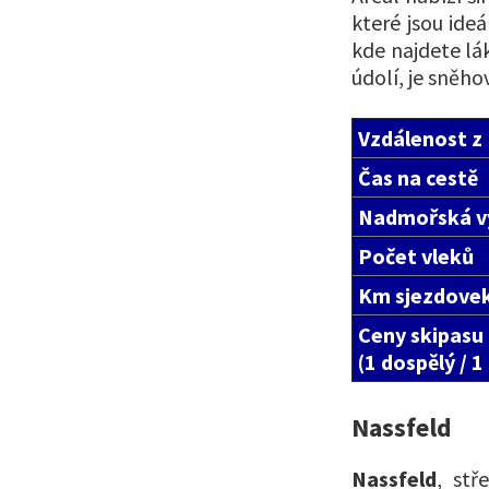
které jsou ide
kde najdete lá
údolí, je sněho
Vzdálenost z
Čas na cestě
Nadmořská v
Počet vleků
Km sjezdove
Ceny skipasu
(1 dospělý / 1
Nassfeld
Nassfeld
, stř