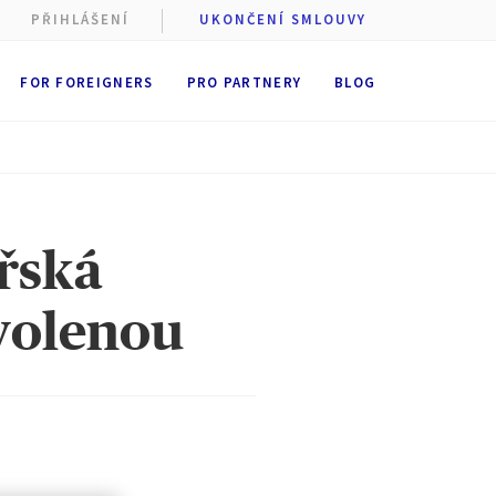
PŘIHLÁŠENÍ
UKONČENÍ SMLOUVY
FOR FOREIGNERS
PRO PARTNERY
BLOG
ařská
ovolenou
 cookie
stí AXA
st
ukládání
 dobu
6