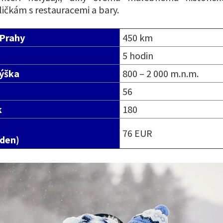
ičkám s restauracemi a bary.
 Prahy
450 km
5 hodin
ýška
800 – 2 000 m.n.m.
56
k
180
76 EUR
 den)