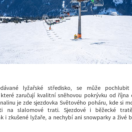
edávané lyžařské středisko, se může pochlubit
, které zaručují kvalitní sněhovou pokrývku od října
nalinu je zde sjezdovka Světového poháru, kde si 
ti na slalomové trati. Sjezdové i běžecké tratě
ak i zkušené lyžaře, a nechybí ani snowparky a živé 