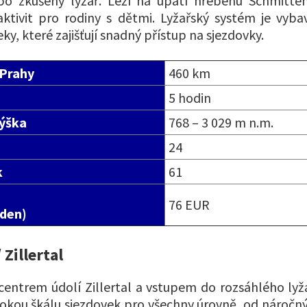
bo zkušený lyžař. Leží na úpatí hřebenu Schmitte
aktivit pro rodiny s dětmi. Lyžařský systém je vy
ky, které zajišťují snadný přístup na sjezdovky.
 Prahy
460 km
5 hodin
ýška
768 – 3 029 m n.m.
24
k
61
76 EUR
 den)
Zillertal
centrem údolí Zillertal a vstupem do rozsáhlého lyž
irokou škálu sjezdovek pro všechny úrovně, od náročný