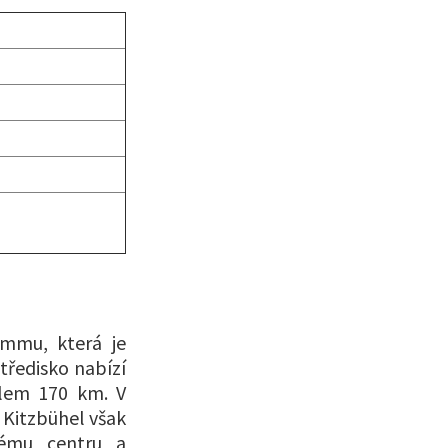
ammu, která je
tředisko nabízí
olem 170 km. V
 Kitzbühel však
kému centru a