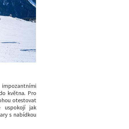
 impozantními
 do května. Pro
mohou otestovat
 uspokojí jak
bary s nabídkou