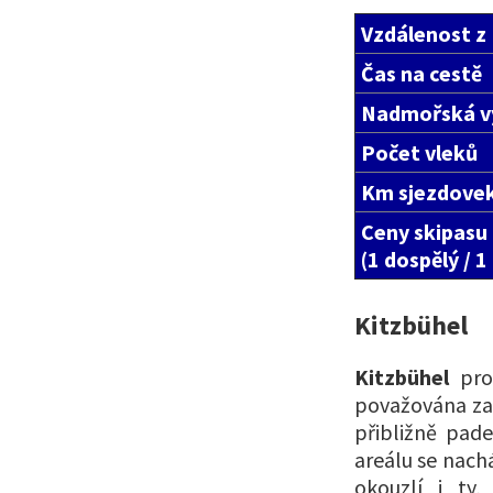
Vzdálenost z
Čas na cestě
Nadmořská v
Počet vleků
Km sjezdove
Ceny skipasu
(1 dospělý / 1
Kitzbühel
Kitzbühel
pros
považována za 
přibližně pad
areálu se nach
okouzlí i ty