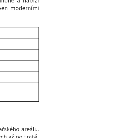
nhöhe a nabízí
baven moderními
ařského areálu.
ch až po tratě,