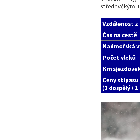
středověkým ul
Vzdálenost z
Čas na cestě
Nadmořská v
Počet vleků
Km sjezdove
Ceny skipasu
(1 dospělý / 1