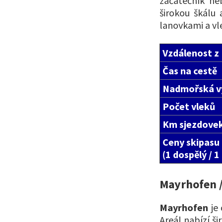
začátečník ne
širokou škálu 
lanovkami a vle
Vzdálenost z
Čas na cestě
Nadmořská v
Počet vleků
Km sjezdove
Ceny skipasu
(1 dospělý / 1
Mayrhofen / 
Mayrhofen
je 
Areál nabízí š