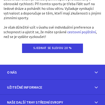
obrovské rychlosti. Při tomto sportu je třeba řídit surf na
ledové dráze a pohánět ho silou větru. Vyžaduje vynikající
vytrvalost a doporučuje se těm, kteří mají zkušenosti s jinými
zimními sporty.
Je však důležité vzít v úvahu své individuální preference a
schopnosti a ujistit se, že máte správné
cestovní pojištění
,
než se je vydáte vyzkoušet!
SJEDNAT SE SLEVOU 20 %
O NÁS
UŽITEČNÉ INFORMACE
NAŠE DALŠÍ TRHY STŘEDNÍ EVROPY