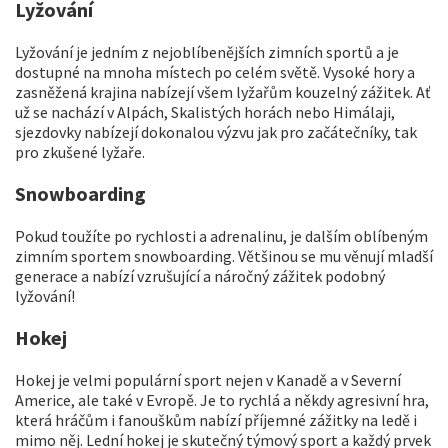
Lyžování
Lyžování je jedním z nejoblíbenějších zimních sportů a je
dostupné na mnoha místech po celém světě. Vysoké hory a
zasněžená krajina nabízejí všem lyžařům kouzelný zážitek. Ať
už se nachází v Alpách, Skalistých horách nebo Himálaji,
sjezdovky nabízejí dokonalou výzvu jak pro začátečníky, tak
pro zkušené lyžaře.
Snowboarding
Pokud toužíte po rychlosti a adrenalinu, je dalším oblíbeným
zimním sportem snowboarding. Většinou se mu věnují mladší
generace a nabízí vzrušující a náročný zážitek podobný
lyžování!
Hokej
Hokej je velmi populární sport nejen v Kanadě a v Severní
Americe, ale také v Evropě. Je to rychlá a někdy agresivní hra,
která hráčům i fanouškům nabízí příjemné zážitky na ledě i
mimo něj. Lední hokej je skutečný týmový sport a každý prvek