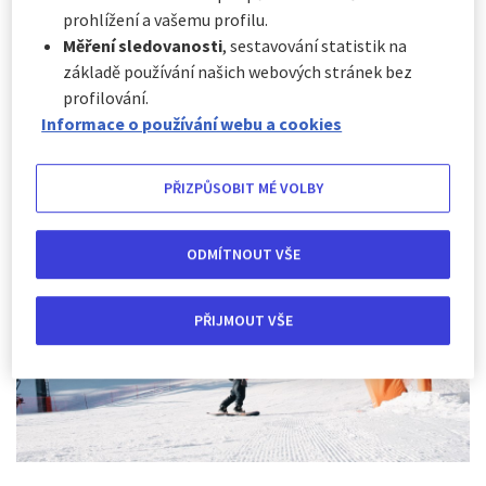
S chladnějším počasím začíná v mnoha částech světa
prohlížení a vašemu profilu.
každoroční sezóna zimních sportů. Zimní sporty poskytují
Měření sledovanosti
, sestavování statistik na
nejen vzrušující výzvy a zábavu, ale také výhody
základě používání našich webových stránek bez
zdravějšího životního stylu a aktivního trávení volného
profilování.
času. Níže uvádíme některé z nejlepších zimních sportů na
Informace o používání webu a cookies
světě, vyberte si a vyzkoušejte je!
PŘIZPŮSOBIT MÉ VOLBY
ODMÍTNOUT VŠE
PŘIJMOUT VŠE