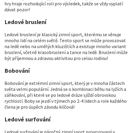
hry hraje rozhodující roli pro výsledek, takže se vždy vyplatí
dávat pozor!
Ledové bruslení
Ledové bruslení je klasický zimní sport, kterému se věnuje
mnoho lidí na celém světě. Tento sport se může provozovat
na ledě nebo na umělých kluzištích a existuje mnoho variant
bruslení, včetně krasobruslení a tance na ledě. Bruslení může
být příjemnou a zdravou aktivitou pro celou rodinu!
Bobování
Bobování je extrémní zimní sport, který je v mnoha částech
světa velmi populární. Jedná se o kombinaci běhu na lyžích a
sáňkování, při které se po ledové dráze sjíždí obrovskou
rychlostí. Boby se jezdí v týmech po 2-4 lidech a role každého
člena je pro úspěch závodu klíčová!
Ledové surfování
Ledové surfování je náročný zimní sport provozovaný v