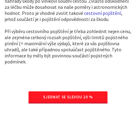
náhrady škody po viníkovi soudní cestou. Zvláště odškodnění
za léčbu může dosahovat na naše poměry i astronomických
hodnot. Proto je vhodné zvolit takové
cestovní pojištění
,
jehož součástí je i pojištění odpovědnosti za škodu.
Při výběru cestovního pojištění je třeba zohlednit nejen cenu,
ale zejména celkový rozsah pojištění, výši limitů pojistného
plnění (= maximální výše výdajů, které za vás pojišťovna
uhradí), ale také případnou spoluúčast pojištěného. Tyto
informace by měly být povinnou součástí pojistných
podmínek.
SJEDNAT SE SLEVOU 20 %