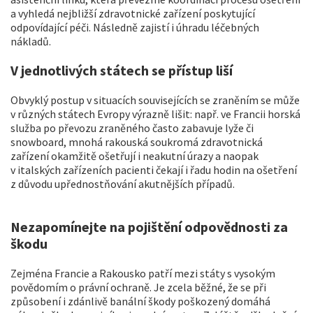
a vyhledá nejbližší zdravotnické zařízení poskytující
odpovídající péči. Následně zajistí i úhradu léčebných
nákladů.
V jednotlivých státech se přístup liší
Obvyklý postup v situacích souvisejících se zraněním se může
v různých státech Evropy výrazně lišit: např. ve Francii horská
služba po převozu zraněného často zabavuje lyže či
snowboard, mnohá rakouská soukromá zdravotnická
zařízení okamžitě ošetřují i neakutní úrazy a naopak
v italských zařízeních pacienti čekají i řadu hodin na ošetření
z důvodu upřednostňování akutnějších případů.
Nezapomínejte na pojištění odpovědnosti za
škodu
Zejména Francie a Rakousko patří mezi státy s vysokým
povědomím o právní ochraně. Je zcela běžné, že se při
způsobení i zdánlivě banální škody poškozený domáhá