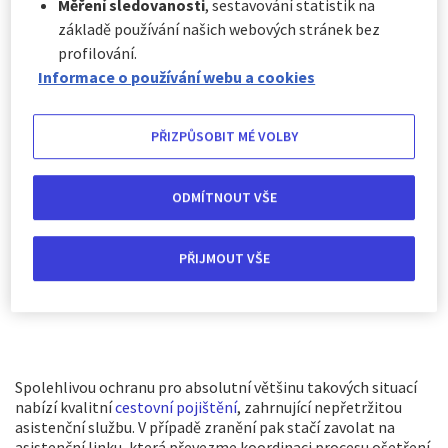
Měření sledovanosti
, sestavování statistik na
Klientovi tak může být účtována nemalá spoluúčast.
V zahraničních lyžařských střediscích se nachází celá řada
základě používání našich webových stránek bez
soukromých zdravotnických zařízení, která Evropský průkaz
profilování.
pojištěnce dokonce nemusí akceptovat vůbec, a mohou po
Informace o používání webu a cookies
pacientovi požadovat úhradu veškerých léčebných výloh.
Mimo to Evropský průkaz pojištěnce nekryje ani náklady na
případný převoz pacienta zpět do ČR. Ten může být u
PŘIZPŮSOBIT MÉ VOLBY
mnohých poranění (zlomeniny končetin, přetrhané vazy,
poranění páteře nebo hlavy) dokonce nezbytný, přičemž
může vyžadovat i doprovod lékaře či zdravotnického
ODMÍTNOUT VŠE
personálu. Tyto často vysoké náklady musí následně hradit
klient sám. S možným neakceptováním průkazu zdravotní
pojišťovny je nutné počítat i při převozu horskou záchrannou
PŘIJMOUT VŠE
službou.
Spolehlivou ochranu pro absolutní většinu takových situací
nabízí kvalitní
cestovní pojištění
, zahrnující nepřetržitou
asistenční službu. V případě zranění pak stačí zavolat na
asistenční linku, která převezme koordinaci procesu ošetření