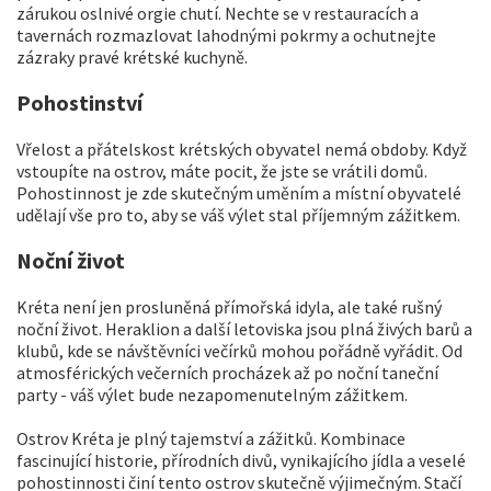
zárukou oslnivé orgie chutí. Nechte se v restauracích a
tavernách rozmazlovat lahodnými pokrmy a ochutnejte
zázraky pravé krétské kuchyně.
Pohostinství
Vřelost a přátelskost krétských obyvatel nemá obdoby. Když
vstoupíte na ostrov, máte pocit, že jste se vrátili domů.
Pohostinnost je zde skutečným uměním a místní obyvatelé
udělají vše pro to, aby se váš výlet stal příjemným zážitkem.
Noční život
Kréta není jen prosluněná přímořská idyla, ale také rušný
noční život. Heraklion a další letoviska jsou plná živých barů a
klubů, kde se návštěvníci večírků mohou pořádně vyřádit. Od
atmosférických večerních procházek až po noční taneční
party - váš výlet bude nezapomenutelným zážitkem.
Ostrov Kréta je plný tajemství a zážitků. Kombinace
fascinující historie, přírodních divů, vynikajícího jídla a veselé
pohostinnosti činí tento ostrov skutečně výjimečným. Stačí