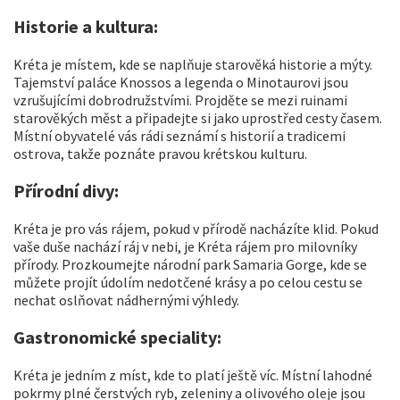
Historie a kultura:
Kréta je místem, kde se naplňuje starověká historie a mýty.
Tajemství paláce Knossos a legenda o Minotaurovi jsou
vzrušujícími dobrodružstvími. Projděte se mezi ruinami
starověkých měst a připadejte si jako uprostřed cesty časem.
Místní obyvatelé vás rádi seznámí s historií a tradicemi
ostrova, takže poznáte pravou krétskou kulturu.
Přírodní divy:
Kréta je pro vás rájem, pokud v přírodě nacházíte klid. Pokud
vaše duše nachází ráj v nebi, je Kréta rájem pro milovníky
přírody. Prozkoumejte národní park Samaria Gorge, kde se
můžete projít údolím nedotčené krásy a po celou cestu se
nechat oslňovat nádhernými výhledy.
Gastronomické speciality:
Kréta je jedním z míst, kde to platí ještě víc. Místní lahodné
pokrmy plné čerstvých ryb, zeleniny a olivového oleje jsou