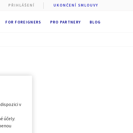
PŘIHLÁŠENÍ
UKONČENÍ SMLOUVY
FOR FOREIGNERS
PRO PARTNERY
BLOG
 cookie
stí AXA
st
ukládání
 dobu
6
t se všemi
egorii, a
 dispozici v
é účely:
obenou