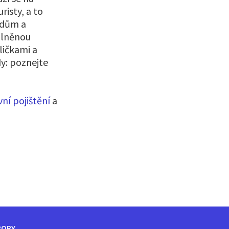
risty, a to
edům a
olněnou
ličkami a
y: poznejte
ní pojištění
a
ROPY