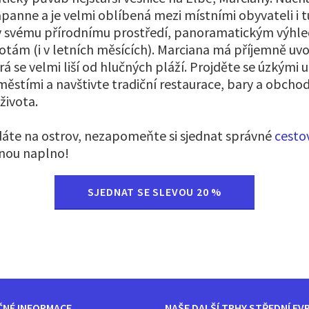
panne a je velmi oblíbená mezi místními obyvateli i tu
y svému přírodnímu prostředí, panoramatickým výhl
tám (i v letních měsících). Marciana má příjemně uv
á se velmi liší od hlučných pláží. Projděte se úzkými u
stími a navštivte tradiční restaurace, bary a obchod
života.
dáte na ostrov, nezapomeňte si sjednat správné
cestov
enou naplno!
SJEDNAT SE SLEVOU 20 %
ČNÉ INFORMACE
NAŠE DALŠÍ TRHY STŘEDNÍ EV