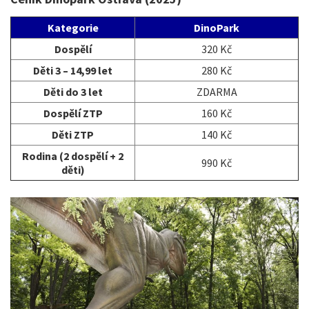
Kategorie
DinoPark
Dospělí
320 Kč
Děti 3 – 14,99 let
280 Kč
Děti do 3 let
ZDARMA
Dospělí ZTP
160 Kč
Děti ZTP
140 Kč
Rodina (2 dospělí + 2
990 Kč
děti)