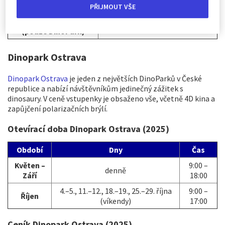
Psi
20 Kč
PŘIJMOUT VŠE
Noční prohlídky osoba
150 Kč
(pouze DinoPark)
Dinopark Ostrava
Dinopark Ostrava
je jeden z největších DinoParků v České
republice a nabízí návštěvníkům jedinečný zážitek s
dinosaury. V ceně vstupenky je obsaženo vše, včetně 4D kina a
zapůjčení polarizačních brýlí.
Otevírací doba Dinopark Ostrava (2025)
Období
Dny
Čas
Květen –
9:00 –
denně
Září
18:00
4.–5., 11.–12., 18.–19., 25.–29. října
9:00 –
Říjen
(víkendy)
17:00
Ceník Dinopark Ostrava (2025)