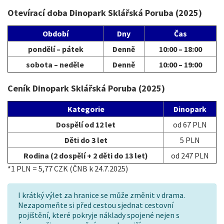
Otevírací doba Dinopark Sklářská Poruba (2025)
Období
Dny
Čas
pondělí – pátek
Denně
10:00 – 18:00
sobota – neděle
Denně
10:00 – 19:00
Ceník Dinopark Sklářská Poruba (2025)
Kategorie
Dinopark
Dospělí od 12 let
od 67 PLN
Děti do 3 let
5 PLN
Rodina (2 dospělí + 2 děti do 13 let)
od 247 PLN
*1 PLN = 5,77 CZK (ČNB k 24.7.2025)
I krátký výlet za hranice se může změnit v drama.
Nezapomeňte si před cestou sjednat cestovní
pojištění, které pokryje náklady spojené nejen s