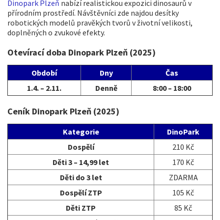
Dinopark Plzeň
nabízí realistickou expozici dinosaurů v
přírodním prostředí. Návštěvníci zde najdou desítky
robotických modelů pravěkých tvorů v životní velikosti,
doplněných o zvukové efekty.
Otevírací doba Dinopark Plzeň (2025)
Období
Dny
Čas
1.4. – 2.11.
Denně
8:00 – 18:00
Ceník Dinopark Plzeň (2025)
Kategorie
DinoPark
Dospělí
210 Kč
Děti 3 – 14,99 let
170 Kč
Děti do 3 let
ZDARMA
Dospělí ZTP
105 Kč
Děti ZTP
85 Kč