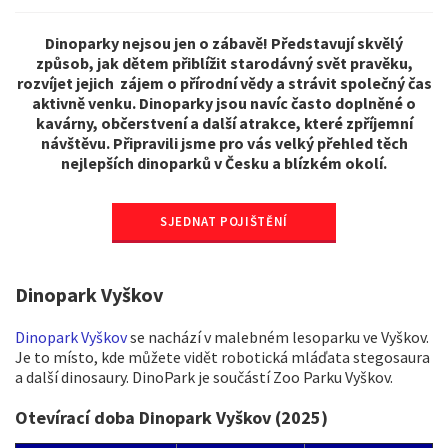
Dinoparky nejsou jen o zábavě! Představují skvělý
způsob, jak dětem přiblížit starodávný svět pravěku,
rozvíjet jejich zájem o přírodní vědy a strávit společný čas
aktivně venku. Dinoparky jsou navíc často doplněné o
kavárny, občerstvení a další atrakce, které zpříjemní
návštěvu. Připravili jsme pro vás velký přehled těch
Tyto webové stránky shromažďují soubory cookie.
nejlepších dinoparků v Česku a blízkém okolí.
Při prohlížení webových stránek se používají
funkční a
technické soubory cookie
(nezbytně nutné). Volitelné
SJEDNAT POJIŠTĚNÍ
soubory cookie mohou být používány společností AXA
Partners nebo externími poskytovateli pro níže vedené
účely. Máte možnost
ukládání souborů cookie
Dinopark Vyškov
přijmout
nebo
odmítnout
. Vaše předvolby uchováme
po dobu
6
měsíců. Prostřednictvím Centra předvoleb
Dinopark Vyškov
se nachází v malebném lesoparku ve Vyškov.
souborů cookie můžete souhlasit se všemi nebo pouze
Je to místo, kde můžete vidět robotická mláďata stegosaura
s některými volitelnými soubory cookie v závislosti na
a další dinosaury. DinoPark je součástí Zoo Parku Vyškov.
jejich kategorii, a to:
Okamžitě kliknutím na tlačítko „
Přizpůsobit mé
Otevírací doba Dinopark Vyškov (2025)
volby
“ níže, nebo