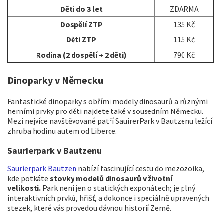
Děti do 3 let
ZDARMA
Dospělí ZTP
135 Kč
Děti ZTP
115 Kč
Rodina (2 dospělí + 2 děti)
790 Kč
Dinoparky v Německu
Fantastické dinoparky s obřími modely dinosaurů a různými
herními prvky pro děti najdete také v sousedním Německu.
Mezi nejvíce navštěvované patří SauirerPark v Bautzenu ležící
zhruba hodinu autem od Liberce.
Saurierpark v Bautzenu
Saurierpark Bautzen
nabízí fascinující cestu do mezozoika,
kde potkáte
stovky modelů dinosaurů v životní
velikosti.
Park není jen o statických exponátech; je plný
interaktivních prvků, hřišť, a dokonce i speciálně upravených
stezek, které vás provedou dávnou historií Země.