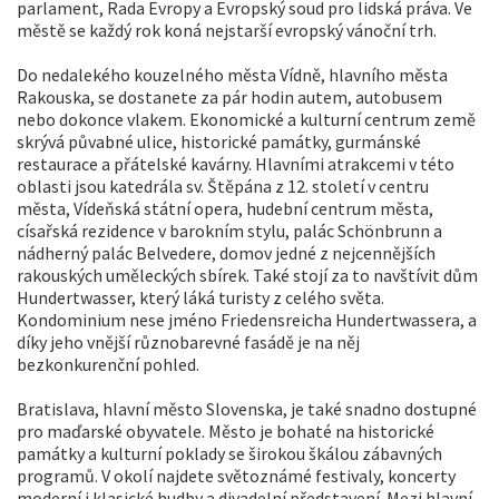
parlament, Rada Evropy a Evropský soud pro lidská práva. Ve
městě se každý rok koná nejstarší evropský vánoční trh.
Do nedalekého kouzelného města Vídně, hlavního města
Rakouska, se dostanete za pár hodin autem, autobusem
nebo dokonce vlakem. Ekonomické a kulturní centrum země
skrývá půvabné ulice, historické památky, gurmánské
restaurace a přátelské kavárny. Hlavními atrakcemi v této
oblasti jsou katedrála sv. Štěpána z 12. století v centru
města, Vídeňská státní opera, hudební centrum města,
císařská rezidence v barokním stylu, palác Schönbrunn a
nádherný palác Belvedere, domov jedné z nejcennějších
rakouských uměleckých sbírek. Také stojí za to navštívit dům
Hundertwasser, který láká turisty z celého světa.
Kondominium nese jméno Friedensreicha Hundertwassera, a
díky jeho vnější různobarevné fasádě je na něj
bezkonkurenční pohled.
Bratislava, hlavní město Slovenska, je také snadno dostupné
pro maďarské obyvatele. Město je bohaté na historické
památky a kulturní poklady se širokou škálou zábavných
programů. V okolí najdete světoznámé festivaly, koncerty
moderní i klasické hudby a divadelní představení. Mezi hlavní