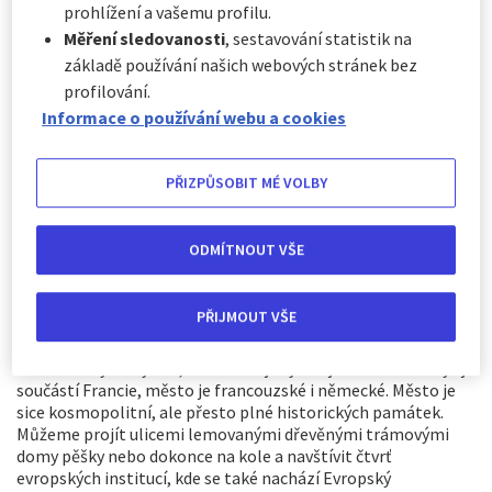
prohlížení a vašemu profilu.
prozkoumání:
Měření sledovanosti
, sestavování statistik na
Pokud máte na cestování jen pár dní, tak Bruggy, nejlépe
základě používání našich webových stránek bez
zachované středověké město v Belgii, je vynikající volbou.
profilování.
Toto historické město je od roku 2000 zapsáno na seznamu
Informace o používání webu a cookies
světového dědictví UNESCO. Na návštěvníky zde čekají domy
stavěné v kouzelném stylu a samozřejmě obchody s
čokoládou. V Makrtonu se určitě zastavte několik minut před
PŘIZPŮSOBIT MÉ VOLBY
zvonicí a poté se vydejte po středověkých ulicích a od baziliky
Svaté krve k nábřeží.
ODMÍTNOUT VŠE
Ideální destinací na 2–3 dny je také Sofie, kde najdete mnoho
klášterů a kostelů, operu, sochu sv. Sofie a parlament. Z
místního vlakového nádraží jezdí vlaky do všech ostatních
PŘIJMOUT VŠE
velkých bulharských měst každou hodinu.
Pokud se nemůžete rozhodnout, mezi německým a
francouzským stylem, Štrasburk je vynikající volbou - i když je
součástí Francie, město je francouzské i německé. Město je
sice kosmopolitní, ale přesto plné historických památek.
Můžeme projít ulicemi lemovanými dřevěnými trámovými
domy pěšky nebo dokonce na kole a navštívit čtvrť
evropských institucí, kde se také nachází Evropský