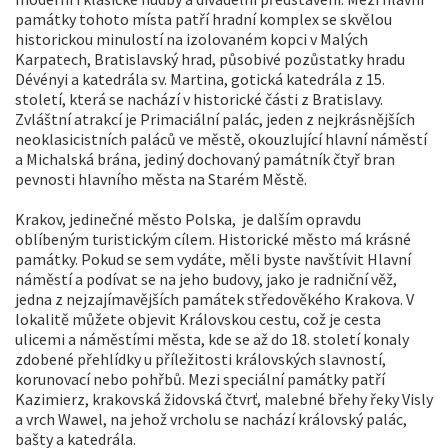
památky tohoto místa patří hradní komplex se skvělou
historickou minulostí na izolovaném kopci v Malých
Karpatech, Bratislavský hrad, působivé pozůstatky hradu
Dévényi a katedrála sv. Martina, gotická katedrála z 15.
století, která se nachází v historické části z Bratislavy.
Zvláštní atrakcí je Primaciální palác, jeden z nejkrásnějších
neoklasicistních paláců ve městě, okouzlující hlavní náměstí
a Michalská brána, jediný dochovaný památník čtyř bran
pevnosti hlavního města na Starém Městě.
Krakov, jedinečné město Polska, je dalším opravdu
oblíbeným turistickým cílem. Historické město má krásné
památky. Pokud se sem vydáte, měli byste navštívit Hlavní
náměstí a podívat se na jeho budovy, jako je radniční věž,
jedna z nejzajímavějších památek středověkého Krakova. V
lokalitě můžete objevit Královskou cestu, což je cesta
ulicemi a náměstími města, kde se až do 18. století konaly
zdobené přehlídky u příležitosti královských slavností,
korunovací nebo pohřbů. Mezi speciální památky patří
Kazimierz, krakovská židovská čtvrť, malebné břehy řeky Visly
a vrch Wawel, na jehož vrcholu se nachází královský palác,
bašty a katedrála.