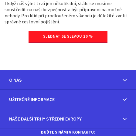
I když náš výlet trvá jen několik dní, stále se musíme
soustředit na naši bezpečnost a být připraveni na možné
nehody. Pro klid při prodlouženém víkendu je důležité zvolit
správné cestovní pojištění.
SJEDNAT SE SLEVOU 20 %
O NÁS
UŽITEČNÉ INFORMACE
NAŠE DALŠÍ TRHY STŘEDNÍ EVROPY
BUĎTE S NÁMI V KONTAKTU: