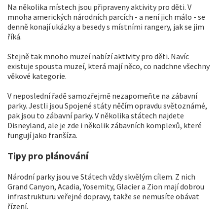
Na několika místech jsou připraveny aktivity pro děti. V
mnoha amerických národních parcích - a není jich málo - se
denně konají ukázky a besedy s místními rangery, jak se jim
říká.
Stejně tak mnoho muzeí nabízí aktivity pro děti. Navíc
existuje spousta muzeí, která mají něco, co nadchne všechny
věkové kategorie.
V neposlední řadě samozřejmě nezapomeňte na zábavní
parky. Jestli jsou Spojené státy něčím opravdu světoznámé,
pak jsou to zábavní parky. V několika státech najdete
Disneyland, ale je zde i několik zábavních komplexů, které
fungují jako franšíza.
Tipy pro plánování
Národní parky jsou ve Státech vždy skvělým cílem. Z nich
Grand Canyon, Acadia, Yosemity, Glacier a Zion mají dobrou
infrastrukturu veřejné dopravy, takže se nemusíte obávat
řízení.