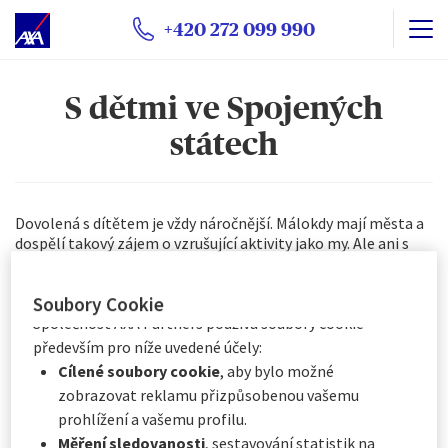
soubory cookie mohou být používány společností AXA
+420 272 099 990
Partners nebo externími poskytovateli pro níže vedené
účely. Máte možnost
ukládání souborů cookie
přijmout
nebo
odmítnout
. Vaše předvolby uchováme
S dětmi ve Spojených
po dobu
6
měsíců. Prostřednictvím Centra předvoleb
souborů cookie můžete souhlasit se všemi nebo pouze
státech
s některými volitelnými soubory cookie v závislosti na
jejich kategorii, a to:
Okamžitě kliknutím na tlačítko „
Přizpůsobit mé
Dovolená s dítětem je vždy náročnější. Málokdy mají města a
volby
“ níže, nebo
dospělí takový zájem o vzrušující aktivity jako my. Ale ani s
Kdykoli kliknutím na „
Centrum předvoleb souborů
dětmi není výlet do zahraničí nedosažitelný a zde se
cookie
“, které je k dispozici v zápatí webových
podíváme na vzrušení, které na ty nejmenší čeká v USA.
stránek.
Soubory Cookie
Společnost AXA Partners používá soubory cookie
především pro níže uvedené účely:
Cílené soubory cookie
, aby bylo možné
zobrazovat reklamu přizpůsobenou vašemu
prohlížení a vašemu profilu.
Měření sledovanosti
, sestavování statistik na