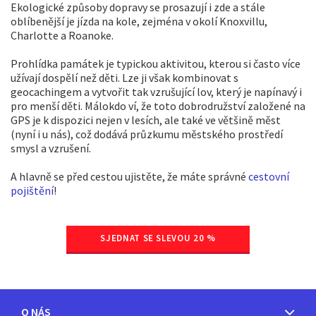
Ekologické způsoby dopravy se prosazují i zde a stále
oblíbenější je jízda na kole, zejména v okolí Knoxvillu,
Charlotte a Roanoke.
Prohlídka památek je typickou aktivitou, kterou si často více
užívají dospělí než děti. Lze ji však kombinovat s
geocachingem a vytvořit tak vzrušující lov, který je napínavý i
pro menší děti. Málokdo ví, že toto dobrodružství založené na
GPS je k dispozici nejen v lesích, ale také ve většině měst
(nyní i u nás), což dodává průzkumu městského prostředí
smysl a vzrušení.
A hlavně se před cestou ujistěte, že máte správné
cestovní
pojištění
!
SJEDNAT SE SLEVOU 20 %
O NÁS