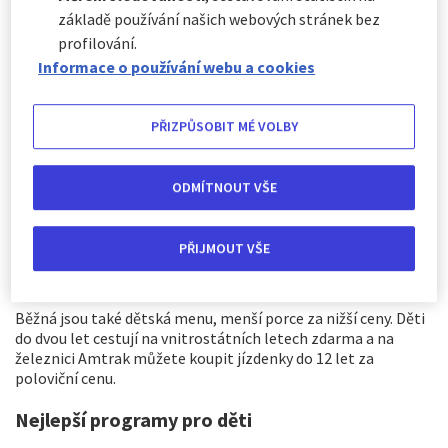
základě používání našich webových stránek bez
profilování.
Informace o používání webu a cookies
PŘIZPŮSOBIT MÉ VOLBY
Infrastruktura vhodná pro děti
ODMÍTNOUT VŠE
Většina atrakcí, restaurací a hotelů v USA je uzpůsobena i pro
děti, takže se nemusíte bát. Samozřejmostí jsou také
PŘIJMOUT VŠE
přebalovací pulty, které najdete i na veřejných toaletách -
dokonce i na pánských záchodech.
Běžná jsou také dětská menu, menší porce za nižší ceny. Děti
do dvou let cestují na vnitrostátních letech zdarma a na
železnici Amtrak můžete koupit jízdenky do 12 let za
poloviční cenu.
Nejlepší programy pro děti