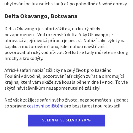
ubytování od luxusních stanů až po pohodlné dřevěné domky.
Delta Okavango, Botswana
Delta Okavango je safari zážitek, na který nikdy
nezapomenete. Vnitrozemská delta řeky Okavango je
obrovská a její divoká příroda je pestrá. Nabízí také výlety na
kajaku a motorovém člunu, kde mohou návštěvníci
pozorovat africký vodní život. Setkat se tady můžete se slony,
hrochy a krokodýly.
Africké safari nabízí zážitky na celý život pro každého.
Toulání v divočině, pozorování afrických zvířat a ohromující
krajina, která vám ukáže svá kouzla během dne i v noci. To vše
skýtá návštěvníkům nezapomenutelné zážitky!
Než však zažijete safari svého života, nezapomeňte si sjednat
to správné
cestovní pojištění
pro bezstarostnou relaxaci!
SJEDNAT SE SLEVOU 20 %