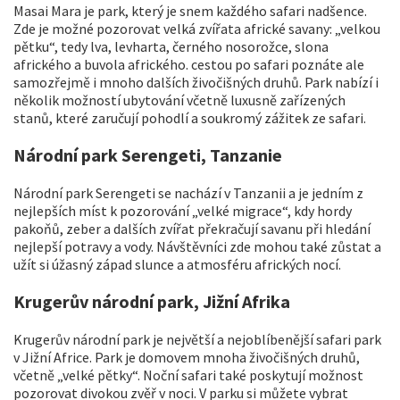
Masai Mara je park, který je snem každého safari nadšence.
Zde je možné pozorovat velká zvířata africké savany: „velkou
pětku“, tedy lva, levharta, černého nosorožce, slona
afrického a buvola afrického. cestou po safari poznáte ale
samozřejmě i mnoho dalších živočišných druhů. Park nabízí i
několik možností ubytování včetně luxusně zařízených
stanů, které zaručují pohodlí a soukromý zážitek ze safari.
Národní park Serengeti, Tanzanie
Národní park Serengeti se nachází v Tanzanii a je jedním z
nejlepších míst k pozorování „velké migrace“, kdy hordy
pakoňů, zeber a dalších zvířat překračují savanu při hledání
nejlepší potravy a vody. Návštěvníci zde mohou také zůstat a
užít si úžasný západ slunce a atmosféru afrických nocí.
Krugerův národní park, Jižní Afrika
Krugerův národní park je největší a nejoblíbenější safari park
v Jižní Africe. Park je domovem mnoha živočišných druhů,
včetně „velké pětky“. Noční safari také poskytují možnost
pozorovat divokou zvěř v noci. V parku si můžete vybrat