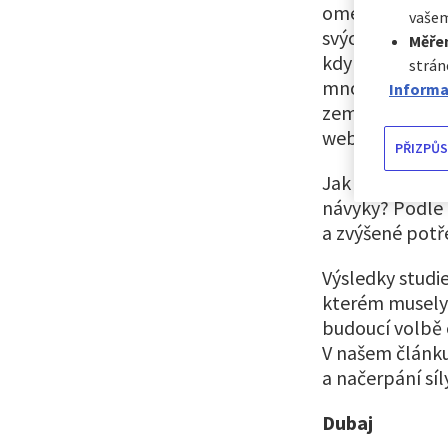
omezením a bez
vašem
svých domovech
Měřen
kdy mohu znovu
strán
mnoho z nás. J
Informa
zemi a konkrét
webové stránky
PŘIZPŮS
Jak ale bude c
návyky? Podle 
a zvýšené potř
Výsledky studi
kterém musely 
budoucí volbě 
V našem článku 
a načerpání síl
Dubaj