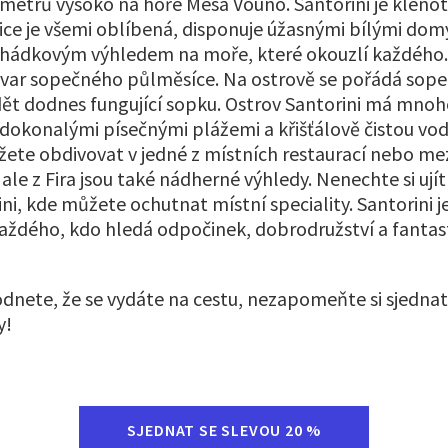
 metrů vysoko na hoře Mesa Vouno. Santorini je klenot
ce je všemi oblíbená, disponuje úžasnými bílými dom
ohádkovým výhledem na moře, které okouzlí každého
 tvar sopečného půlměsíce. Na ostrově se pořádá sope
ět dodnes fungující sopku. Ostrov Santorini má mnoh
dokonalými písečnými plážemi a křišťálově čistou vo
ůžete obdivovat v jedné z místních restaurací nebo m
ale z Fira jsou také nádherné výhledy. Nenechte si ujít
ni, kde můžete ochutnat místní speciality. Santorini j
každého, kdo hledá odpočinek, dobrodružství a fantast
dnete, že se vydáte na cestu, nezapomeňte si sjednat
y!
SJEDNAT SE SLEVOU 20 %