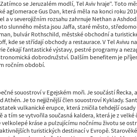
 „Zatímco se Jeruzalém modlí, Tel Aviv hraje“. Toto m
lské aglomerace Gus Dan, která měla na konci roku 201
el a v severojižním rozsahu zahrnuje Nethan a Ashdod
to slunného města jsou Jaffa, staré město, středomo
hman, bulvár Rothschild, městské obchodní a turistic
f, kde se střídají obchody a restaurace. V Tel Avivu n
ie čekají fantastické výstavy, pestré programy a ne
ronomická dobrodružství. Dalším benefitem je příj
ém ročním období.
pečné souostroví v Egejském moři. Je součástí Řecka, 
 Athén. Je to nejjižnější člen souostroví Kyklady. Santo
tatek vulkanické erupce, která zničila tehdejší osad
 a tím se vytvořila současná kaldera, která je z velké
é velkolepé kráse a pulzujícímu nočnímu životu se ostr
aktivnějších turistických destinací v Evropě. Starově