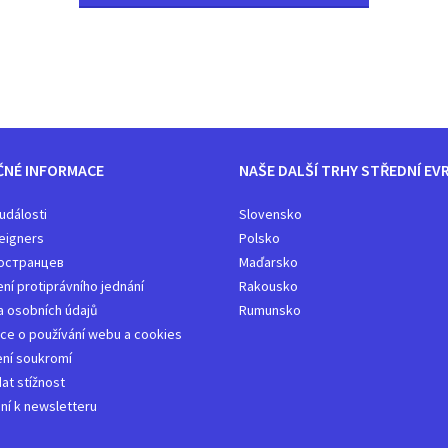
ČNÉ INFORMACE
NAŠE DALŠÍ TRHY STŘEDNÍ EV
 události
Slovensko
eigners
Polsko
остранцев
Maďarsko
í protiprávního jednání
Rakousko​
 osobních údajů
Rumunsko
ce o používání webu a cookies
ní soukromí
at stížnost
ení k newsletteru