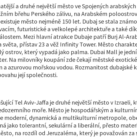
dnatější a druhé největší město ve Spojených arabských
jižním břehu Perského zálivu, na Arabském poloostrov
 existuje město nejméně 150 let. Dubaj se stala známo
cím, futuristické a velkolepé architektuře a také dík
lostem. Mezi hlavní atrakce Dubaje patří Burj Al-Arab,
 světa, přístav 23 a věž Infinity Tower. Město charakt
ý ostrov, který vypadá jako palma. Dubai Mall je jední
er. Na milovníky koupání zde čekají městské exotické
 a azurovou mořskou vodou. Rozmanitost dubajské k
ovahu její společnosti.
šující Tel Aviv-Jaffa je druhé největší město v Izraeli, 
ředozemního moře. Město je hospodářským a kulturn
 je moderní, dynamická a multikulturní metropole, o
á jako tolerantní, sekulární a liberální, přesto materi
ěsto, na rozdíl od Jeruzaléma, který je považován za