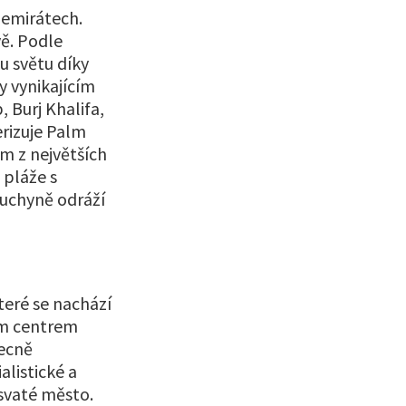
 emirátech.
ě. Podle
u světu díky
y vynikajícím
 Burj Khalifa,
erizuje Palm
m z největších
 pláže s
uchyně odráží
které se nachází
ím centrem
becně
alistické a
 svaté město.