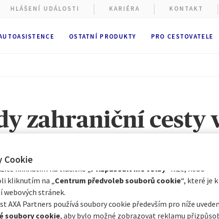
HLÁŠENÍ UDÁLOSTI
KARIÉRA
KONTAKT
 AUTOASISTENCE
OSTATNÍ PRODUKTY
PRO CESTOVATELE
ové stránky shromažďují soubory cookie.
ížení webových stránek se používají
funkční a technické soubory
ě nutné). Volitelné soubory cookie mohou být používány společno
 nebo externími poskytovateli pro níže vedené účely. Máte možno
y zahraniční cesty 
cookie přijmout
nebo
odmítnout
. Vaše předvolby uchováme po
Prostřednictvím Centra předvoleb souborů cookie můžete souhlasi
2022
e s některými volitelnými soubory cookie v závislosti na jejich kat
y Cookie
itě kliknutím na tlačítko „
Přizpůsobit mé volby
“ níže, nebo
li kliknutím na „
Centrum předvoleb souborů cookie
“, které je k
í webových stránek.
t AXA Partners používá soubory cookie především pro níže uveden
chlé šíření epidemie koronaviru změnilo náš každodenn
é soubory cookie
, aby bylo možné zobrazovat reklamu přizpůs