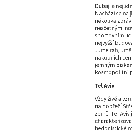
Dubaj je nejli
Nachází se na 
několika zpráv
nesčetným inova
sportovním udá
nejvyšší budova
Jumeirah, uměl
nákupních cent
jemným pískem
kosmopolitní p
Tel Aviv
Vždy živé a vzru
na pobřeží St
země. Tel Aviv
charakterizovan
hedonistické m