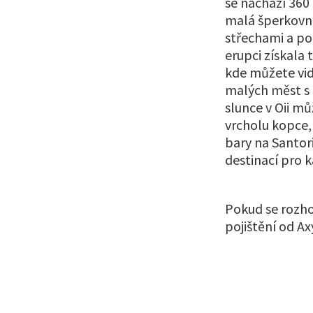
se nachází 360
malá šperkovni
střechami a p
erupci získala
kde můžete vid
malých měst s 
slunce v Oii m
vrcholu kopce, 
bary na Santori
destinací pro 
Pokud se rozho
pojištění od Ax