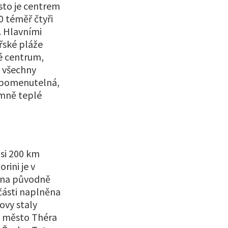
ěsto je centrem
0 téměř čtyři
. Hlavními
řské pláže
ké centrum,
a všechny
zapomenutelná,
emně teplé
asi 200 km
rini je v
y na původně
 části naplněna
ovy staly
ké město Théra