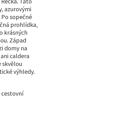
 Řecka. Tato
y, azurovými
. Po sopečné
čná prohlídka,
o krásných
dou. Západ
ezi domy na
 ani caldera
e skvělou
ické výhledy.
 cestovní