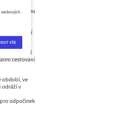
šinu času ve
cí. Otázku typu
ch webových
pokládalo
aci v každé
hou oficiální
MOUT VŠE
 mění cestovní
ánní cestování
é období, ve
 odráží v
í pro odpočinek