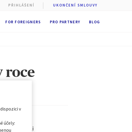
PŘIHLÁŠENÍ
UKONČENÍ SMLOUVY
FOR FOREIGNERS
PRO PARTNERY
BLOG
 cookie
stí AXA
st
ukládání
v roce
 dobu
6
t se všemi
egorii, a
 dispozici v
é účely:
í život. Kvůli
obenou