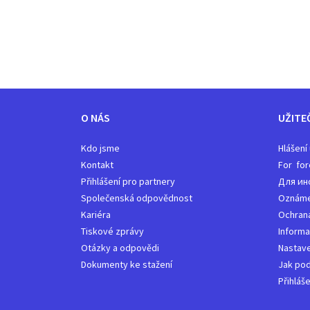
O NÁS
UŽITE
Kdo jsme
Hlášení
Kontakt
For for
Přihlášení pro partnery
Для ин
Společenská odpovědnost
Oznámen
Kariéra
Ochrana
Tiskové zprávy
Informa
Otázky a odpovědi
Nastave
Dokumenty ke stažení
Jak pod
Přihláš