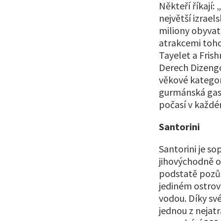
Někteří říkají:
největší izrae
miliony obyvat
atrakcemi toho
Tayelet a Fris
Derech Dizengof
věkové kategor
gurmánská gast
počasí v každ
Santorini
Santorini je so
jihovýchodně od
podstatě pozůs
jediném ostrově
vodou. Díky sv
jednou z nejatr