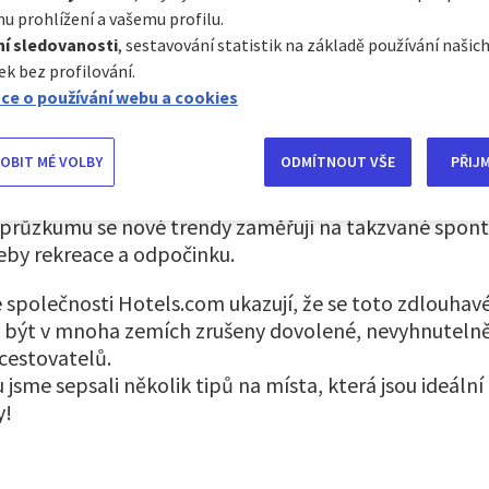
pečnostním opatřením jsme necestovali a trávili vět
u prohlížení a vašemu profilu.
 a mnozí z nás byli velmi znepokojeni světovou situa
í sledovanosti
, sestavování statistik na základě používání naši
 cestovat nebo je bezpečné v tuto dobu cestovat si 
ek bez profilování.
e důležité si vždy uvědomit aktuální epidemickou situ
ce o používání webu a cookies
ní pravidla země. S aktuálními informacemi Vám pomo
 Ministerstva zahraničních věcí České republiky.
OBIT MÉ VOLBY
ODMÍTNOUT VŠE
PŘIJ
estovní ruch vypadat v následujících měsících? Jak se
průzkumu se nové trendy zaměřují na takzvané spont
eby rekreace a odpočinku.
e společnosti Hotels.com ukazují, že se toto zdlouhav
být v mnoha zemích zrušeny dovolené, nevyhnutelně
cestovatelů.
jsme sepsali několik tipů na místa, která jsou ideáln
y!