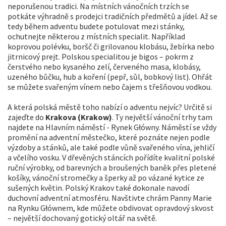
neporušenou tradici. Na místních vánočních trzích se
potkáte výhradně s prodejci tradičních předmětů a jídel. Až se
tedy během adventu budete potulovat mezi stánky,
ochutnejte některou z místních specialit. Například
koprovou polévku, boršč či grilovanou klobásu, žebírka nebo
jitrnicový prejt. Polskou specialitou je bigos – pokrm z
čerstvého nebo kysaného zelí, červeného masa, klobásy,
uzeného bůčku, hub a koření (pepř, sůl, bobkový list). Ohřát
se můžete svařeným vínem nebo čajem s třešňovou vodkou.
A která polská městě toho nabízí o adventu nejvíc? Určitě si
zajeďte do
Krakova (Krakow)
. Ty největší vánoční trhy tam
najdete na Hlavním náměstí - Rynek Główny. Náměstí se vždy
promění na adventní městečko, které poznáte nejen podle
výzdoby a stánků, ale také podle vůně svařeného vína, jehličí
a včelího vosku. V dřevěných stáncích pořídíte kvalitní polské
ruční výrobky, od barevných a broušených baněk přes pletené
košíky, vánoční stromečky a šperky až po vázané kytice ze
sušených květin. Polský Krakov také dokonale navodí
duchovní adventní atmosféru. Navštivte chrám Panny Marie
na Rynku Głównem, kde můžete obdivovat opravdový skvost
– největší dochovaný gotický oltář na světě.