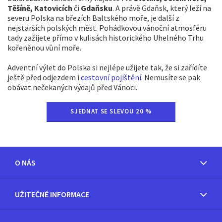
Těšíně, Katovicích
či
Gdaňsku
. A právě Gdaňsk, který leží na
severu Polska na březích Baltského moře, je další z
nejstarších polských měst. Pohádkovou vánoční atmosféru
tady zažijete přímo v kulisách historického Uhelného Trhu
kořeněnou vůní moře.
Adventní výlet do Polska si nejlépe užijete tak, že si zařídíte
ještě před odjezdem i
cestovní pojištění
. Nemusíte se pak
obávat nečekaných výdajů před Vánoci.
SJEDNAT SE SLEVOU 20 %
O NÁS
UŽITEČNÉ INFORMACE