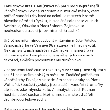
Také trhy ve
Vratislavi (Wroclav)
patří mezi nejkrásnější
vánoční trhy v Evropě. Vratislav je historické město, které
pořádá vánoční trhy hned na několika místech. Kromě
hlavního náměstí (Rynku), je tradičně naleznete v ulicích
Świdnicka, Oławska a Placu Solnem. Zajímavou a
neokoukanou tradicí je lov místních trpaslíků.
Určitě nesmíte minout advent v hlavním městě Polska.
Vánočních trhů ve
Varšavě (Warszawa)
je hned několik.
Nekrásnější z nich najdete na Zámeckém náměstí a ve
Starém městě. Jsou plné ručně vyráběných vánočních
dekorací, skvělých pochoutek a kulturních akcí.
V neposlední řadě zkuste také trhy v
Poznani (Poznań)
. Patří
totiž k nejstarším polským městům. Tradičně pořádá dva
vánoční trhy. První je v historickém centru, druhý na Placu
Wolności. Součástí výzdoby jsou tradiční vánoční stromečky,
ale i obrovské mlýnské kolo. V minulých letech Poznaň
hostila ledové sochaře, kteří přímo na místě vytvářeli
dechberoucí ledové sochy.
Další úžasné vánoční trhy najdete i ve
Štětíně, Jelení hoře,