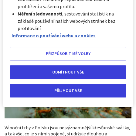
světýlek, vůně svařáku a pečených kaštanu linoucí se
městskými uličkami a živá hudba. A nemusíte pít svařák
prohlížení a vašemu profilu.
jen u nás v Praze na Staroměstském náměstí. Zkuste se
Měření sledovanosti
, sestavování statistik na
podívat třeba do Polska. Vánoční trhy tam nesou punc
základě používání našich webových stránek bez
tradice i duchovních hodnot.
profilování.
Informace o používání webu a cookies
PŘIZPŮSOBIT MÉ VOLBY
ODMÍTNOUT VŠE
PŘIJMOUT VŠE
Vánoční trhy v Polsku jsou nejvýznamnější křesťanské svátky,
a tak vše, co je s nimi spojené, si udržuje dlouhou a