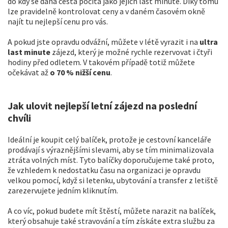
do kdy se daná cesta počítá jako jejich last minute. Díky tomu
lze pravidelně kontrolovat ceny a v daném časovém okně
najít tu nejlepší cenu pro vás.
A pokud jste opravdu odvážní, můžete v létě vyrazit i na
ultra
last minute
zájezd, který je možné rychle rezervovat i čtyři
hodiny před odletem. V takovém případě totiž můžete
očekávat až
o 70 % nižší cenu
.
Jak ulovit nejlepší letní zájezd na poslední
chvíli
Ideální je koupit celý balíček, protože je cestovní kanceláře
prodávají s výraznějšími slevami, aby se tím minimalizovala
ztráta volných míst. Tyto balíčky doporučujeme také proto,
že vzhledem k nedostatku času na organizaci je opravdu
velkou pomocí, když si letenku, ubytování a transfer z letiště
zarezervujete jedním kliknutím.
A co víc, pokud budete mít štěstí, můžete narazit na balíček,
který obsahuje také stravování a tím získáte extra službu za