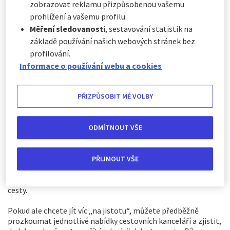
zobrazovat reklamu přizpůsobenou vašemu
prohlížení a vašemu profilu.
Měření sledovanosti
, sestavování statistik na
základě používání našich webových stránek bez
profilování.
Zkušení cestovatelé moc dobře vědí, kdy a jak si rezervovat
Informace o používání webu a cookies
výlet za nejlepší cenu. Jedním ze známých triků je vybrat si
dovolenou last minute
, i když z toho může mít řada lidí
obavy. My vám ale ukážeme, jaké jsou výhody
rezervace
PŘIZPŮSOBIT MÉ VOLBY
levných zájezdů
na poslední chvíli.
CESTOVNÍ POJIŠTĚNÍ SE SLEVOU 20 %
ODMÍTNOUT VŠE
Neplánovaný a spontánní výlet v létě nabízí kromě řady
PŘIJMOUT VŠE
dobrodružství také velmi atraktivní cenu. Nejvýhodnější
nabídky se totiž objevují až na poslední chvíli, takže je dobré
být flexibilní co se týče cílové destinace a přesného termínu
cesty.
Pokud ale chcete jít víc „na jistotu“, můžete předběžně
prozkoumat jednotlivé nabídky cestovních kanceláří a zjistit,