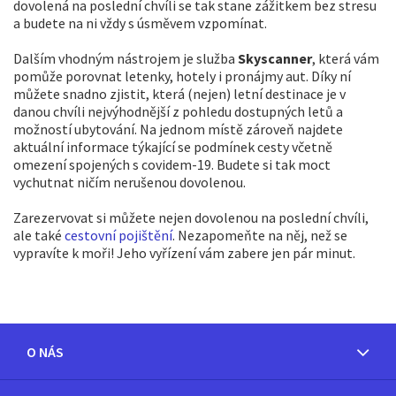
dovolená na poslední chvíli se tak stane zážitkem bez stresu
a budete na ni vždy s úsměvem vzpomínat.
Dalším vhodným nástrojem je služba
Skyscanner
, která vám
pomůže porovnat letenky, hotely i pronájmy aut. Díky ní
můžete snadno zjistit, která (nejen) letní destinace je v
danou chvíli nejvýhodnější z pohledu dostupných letů a
možností ubytování. Na jednom místě zároveň najdete
aktuální informace týkající se podmínek cesty včetně
omezení spojených s covidem-19. Budete si tak moct
vychutnat ničím nerušenou dovolenou.
Zarezervovat si můžete nejen dovolenou na poslední chvíli,
ale také
cestovní pojištění
. Nezapomeňte na něj, než se
vypravíte k moři! Jeho vyřízení vám zabere jen pár minut.
O NÁS