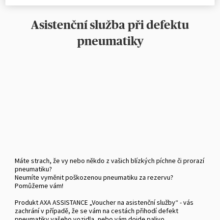
Asistenční služba při defektu
pneumatiky
Máte strach, že vy nebo někdo z vašich blízkých píchne či prorazí
pneumatiku?
Neumíte vyměnit poškozenou pneumatiku za rezervu?
Pomůžeme vám!
Produkt AXA ASSISTANCE „Voucher na asistenční služby“ - vás
zachrání v případě, že se vám na cestách přihodí defekt
pneumatiky vašeho vozidla, nebo vám dojde palivo.