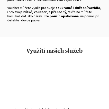
Voucher můžete využít pro svoje
soukromé i služební vozidlo
,
i pro svoje blízké,
voucher je přenosný,
takže ho můžete
komukoli dát jako dárek.
Lze použít opakovaně
, na pomoc při
defektu i dovoz paliva.
Využití našich služeb