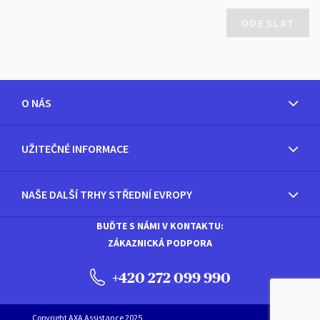
O NÁS
UŽITEČNÉ INFORMACE
NAŠE DALŠÍ TRHY STŘEDNÍ EVROPY
BUĎTE S NÁMI V KONTAKTU:
ZÁKAZNICKÁ PODPORA
+420 272 099 990
Copyright AXA Assistance 2025