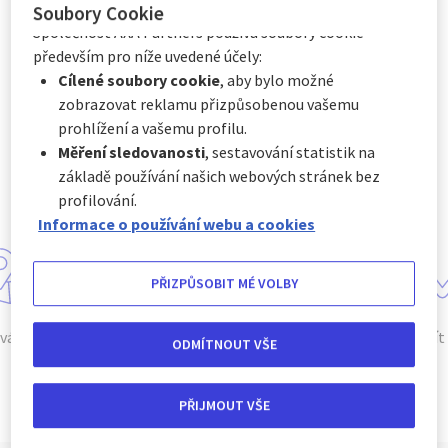
Asistenční služba při defektu
stránek.
Soubory Cookie
pneumatiky
Společnost AXA Partners používá soubory cookie
především pro níže uvedené účely:
„Voucher na asistenční služby“ vás zachrání v případě, že se
vám na cestách přihodí defekt pneumatiky, nebo vám dojde
Cílené soubory cookie
, aby bylo možné
palivo.
zobrazovat reklamu přizpůsobenou vašemu
prohlížení a vašemu profilu.
NAPIŠTE NÁM
Měření sledovanosti
, sestavování statistik na
základě používání našich webových stránek bez
profilování.
Informace o používání webu a cookies
PŘIZPŮSOBIT MÉ VOLBY
ám kdekoli
Jsme k dispozici
Lze použít
ODMÍTNOUT VŠE
NONSTOP
PŘIJMOUT VŠE