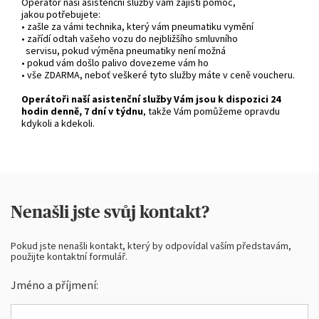
Operátor naší asistenční služby vám zajistí pomoc,
jakou potřebujete:
• zašle za vámi technika, který vám pneumatiku vymění
• zařídí odtah vašeho vozu do nejbližšího smluvního
servisu, pokud výměna pneumatiky není možná
• pokud vám došlo palivo dovezeme vám ho
• vše ZDARMA, neboť veškeré tyto služby máte v ceně voucheru.
Operátoři naší asistenční služby Vám jsou k dispozici 24
hodin denně, 7 dní v týdnu
, takže Vám pomůžeme opravdu
kdykoli a kdekoli.
Nenašli jste svůj kontakt?
Pokud jste nenašli kontakt, který by odpovídal vaším představám,
použijte kontaktní formulář.
Jméno a příjmení: