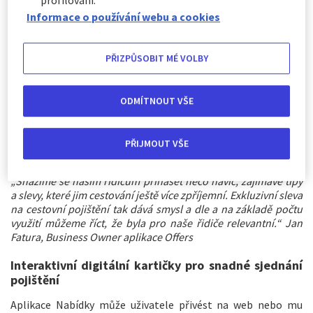
Moderní marketingové nástroje pro efektivní
Informace o používání webu a cookies
oslovení zákazníků
Škoda Auto před časem spustila aplikaci Nabídky, dostupnou
PŘIZPŮSOBIT MÉ VOLBY
řidičům s
online infotainmentem
přímo ve voze. Tato
aplikace funguje jako
digitální slevová knížka
, která dle
polohy vozu nabídne řidičům slevy, které jsou pro ně
ODMÍTNOUT VŠE
k dispozici. Může se jednat o slevy na produkty
Škoda Auto
,
tak i na další užitečné služby pro řidiče, jako je právě cestovní
pojištění. Tyto nabídky lze navíc nově zobrazit i na mapě v
PŘIJMOUT VŠE
aplikaci
MyŠkoda
, pokud má partner vlastní pobočky.
„Snažíme se našim řidičům přinášet něco navíc, zajímavé tipy
a slevy, které jim cestování ještě více zpříjemní. Exkluzivní sleva
na cestovní pojištění tak dává smysl a dle a na základě počtu
využití můžeme říct, že byla pro naše řidiče relevantní.“ Jan
Fatura, Business Owner aplikace Offers
Interaktivní digitální kartičky pro snadné sjednání
pojištění
Aplikace Nabídky může uživatele přivést na web nebo mu