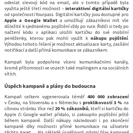
odeslat slevový kód na email, ale v tomto případě byla
využita ještě třetí možnost –
interaktivní digitální kartičky
od společnosti Yourpass. Digitální kartičky jsou dostupné pro
Apple a Google Wallet
a umožňují zákazníkovi mít vše
důležité k sjednanému pojištění vždy po ruce. Řidiči si tedy po
načtení kódu v aplikaci uložili kartičku do své mobilní
peněženky, kterou pak mohli využít k
nákupu pojištění
.
Výhodou tohoto řešení je možnost aktualizace karty, zasílání
notifikací a další přímá komunikace se zákazníkem.
Kampaň byla podpořena vícero komunikačními kanály,
kromě přítomnosti ve vozech také mailingem a na sociálních
sítích.
Úspěch kampaně a plány do budoucna
Kampaň celkem vygenerovala téměř
400 000 zobrazení
v Česku, na Slovensku a v Německu s
proklikovostí 3 %
na
cílovou stránku. Více než
20 % zákazníků
, kteří si kartičku do
Apple či Google wallet přidalo, si zakoupilo pojištění ještě
během kampaně. Další nákupy následovali i po skončení
kampaně díky možnosti přímé komunikace na uživatele
těchto karet.
„Na základě úspěšnosti pilotní fáze kampaně