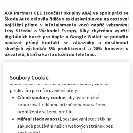
účely. Máte možnost
ukládání souborů cookie
přijmout
nebo
odmítnout
. Vaše předvolby uchováme
AXA Partners CEE (
součást skupiny AXA) ve spolupráci se
Škoda Auto oslovila řidiče s exkluzivní slevou na cestovní
po dobu
6
měsíců. Prostřednictvím Centra předvoleb
pojištění přímo v infotainmentu vozů
napříč vybranými
souborů cookie můžete souhlasit se všemi nebo pouze
trhy Střední a Východní Evropy. Díky chytrému využití
s některými volitelnými soubory cookie v závislosti na
digitálních karet pro Apple a Google Wallet se podařilo
jejich kategorii, a to:
navázat přímý kontakt se zákazníky a dosáhnout
Okamžitě kliknutím na tlačítko „
Přizpůsobit mé
skvělých výsledků
: 3% proklikovost a 20% konverzi u
uživatelů, kteří si kartu uložili do telefonu.
volby
“ níže, nebo
Kdykoli kliknutím na „
Centrum předvoleb souborů
cookie
“, které je k dispozici v zápatí webových
Exkluzivní sleva na cestovní pojištění pro řidiče
Škoda Auto
stránek.
Soubory Cookie
Společnost AXA Partners používá soubory cookie
AXA Partners CEE se spojila se Škoda Auto a využila moderní
především pro níže uvedené účely:
marketingové nástroje k oslovení potenciálních zájemců o
Cílené soubory cookie
, aby bylo možné
cestovní pojištění.
zobrazovat reklamu přizpůsobenou vašemu
Během lyžařské sezóny, kdy mnoho majitelů vozů Škoda
prohlížení a vašemu profilu.
proudí do zahraničí za zimními sporty, nabídla společná
Měření sledovanosti
, sestavování statistik na
kampaň řidičům
exkluzivní slevu 55 %
na
AXA cestovní
základě používání našich webových stránek bez
pojištění
.
profilování.