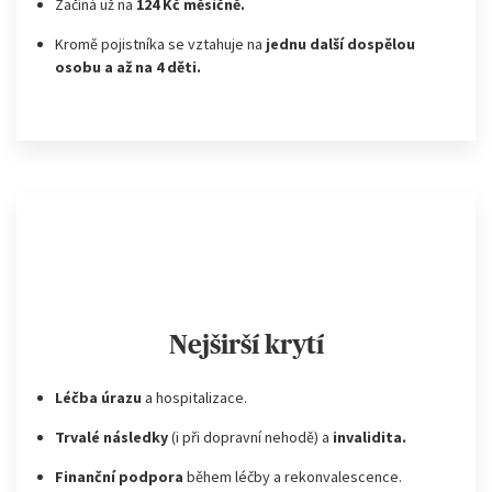
Začíná už na
124 Kč měsíčně.
Kromě
pojistníka se vztahuje na
jednu další
dospělou
osobu a až na 4 děti.
Nejširší krytí
Léčba úrazu
a hospitalizace.
​Trvalé následky
(i při dopravní nehodě) a
invalidita.
Finanční podpora
během léčby a rekonvalescence.