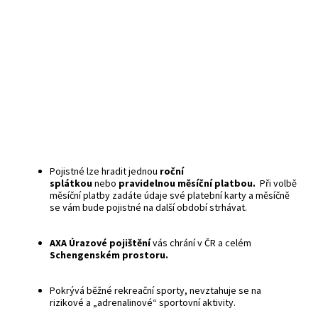
Pojistné lze hradit jednou
roční
splátkou
nebo
pravidelnou měsíční platbou.
Při volbě
měsíční platby zadáte údaje své platební karty a měsíčně
se vám bude pojistné na další období strhávat.
AXA Úrazové pojištění
vás chrání v ČR a celém
Schengenském prostoru.
Pokrývá běžné rekreační sporty, nevztahuje se na
rizikové a „adrenalinové“ sportovní aktivity.