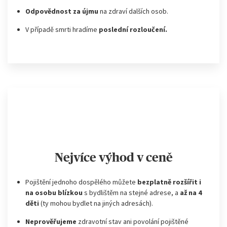
​Odpovědnost za újmu
na zdraví dalších osob.
V případě smrti hradíme
poslední rozloučení.
Nejvíce výhod v ceně
Pojištění jednoho dospělého můžete
bezplatně rozšířit i
na osobu blízkou
s bydlištěm na stejné adrese, a
až na 4
děti
(ty mohou bydlet na jiných adresách).
Neprověřujeme
zdravotní stav ani povolání pojištěné