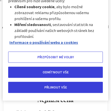
především pro níže uvedené účely:
Cílené soubory cookie
, aby bylo možné
zobrazovat reklamu přizpůsobenou vašemu
prohlížení a vašemu profilu.
AXA Úrazové pojištění myslí na
Měření sledovanosti
, sestavování statistik na
základě používání našich webových stránek bez
vše.
profilování.
I na vaši peněženku.
Informace o používání webu a cookies
PŘIZPŮSOBIT MÉ VOLBY
ODMÍTNOUT VŠE
PŘIJMOUT VŠE
Nejnižší cena