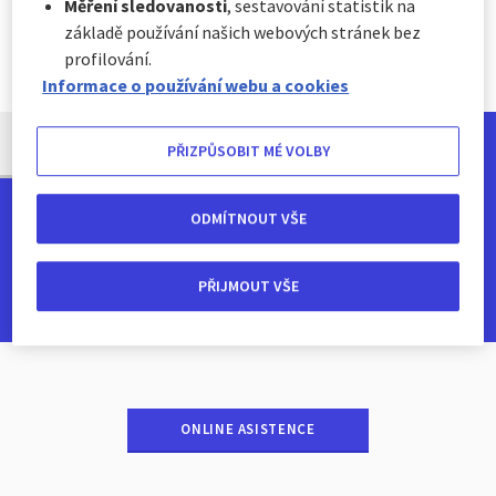
Měření sledovanosti
, sestavování statistik na
základě používání našich webových stránek bez
profilování.
Hlášení události
Informace o používání webu a cookies
V ZAHRANIČÍ
DOMA
PŘIZPŮSOBIT MÉ VOLBY
ODMÍTNOUT VŠE
www.axa-assistance.cz/saxana
PŘIJMOUT VŠE
Nonstop
ONLINE ASISTENCE