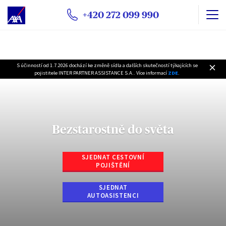
+420 272 099 990
S účinností od 1.7.2026 dochází ke změně sídla a dalších skutečností týkajících se
pojistitele INTER PARTNER ASSISTANCE S.A.. Více informací
ZDE
.
Bezstarostně do světa
SJEDNAT CESTOVNÍ
POJIŠTĚNÍ
SJEDNAT
AUTOASISTENCI
Tyto webové stránky shromažďují soubory cookie.
Při prohlížení webových stránek se používají
funkční a
technické soubory cookie
(nezbytně nutné). Volitelné