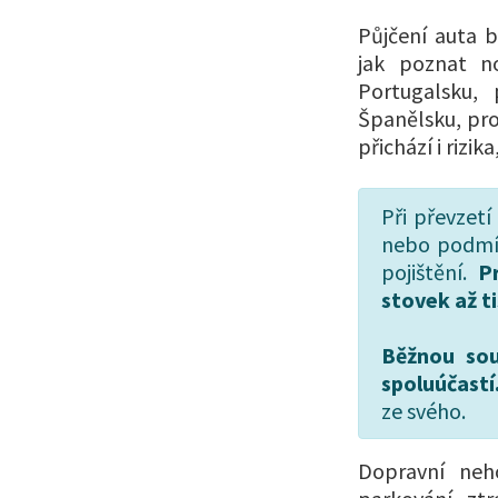
Půjčení auta 
jak poznat n
Portugalsku,
Španělsku, pro
přichází i rizi
Při převzetí
nebo podmí
pojištění.
P
stovek až ti
Běžnou sou
spoluúčastí
ze svého.
Dopravní neh