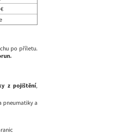
 €
e
chu po příletu.
orun.
ky z pojištění
,
 pneumatiky a
hranic