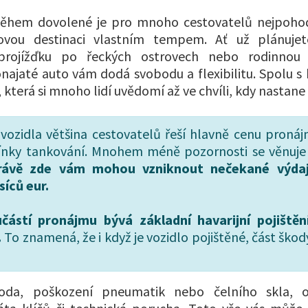
během dovolené je pro mnoho cestovatelů nejpohod
ovou destinaci vlastním tempem. Ať už plánujet
 projížďku po řeckých ostrovech nebo rodinnou
najaté auto vám dodá svobodu a flexibilitu. Spolu 
ka, která si mnoho lidí uvědomí až ve chvíli, kdy nastan
 vozidla většina cestovatelů řeší hlavně cenu proná
nky tankování. Mnohem méně pozornosti se věnuj
rávě zde vám mohou vzniknout nečekané výdaj
síců eur.
částí pronájmu bývá základní havarijní pojištěn
.
To znamená, že i když je vozidlo pojištěné, část škody
oda, poškození pneumatik nebo čelního skla, o