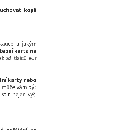
 uchovat kopii
e kauce a jakým
atební karta na
 až tisíců eur
tní karty nebo
, může vám být
stit nejen výši
é pojištění od