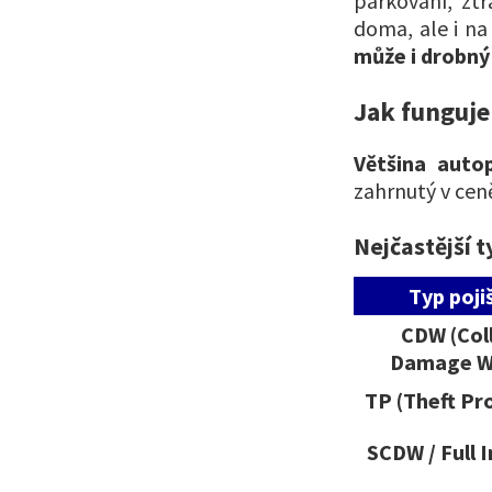
parkování, ztr
doma, ale i na
může i drobný 
Jak funguje
Většina autop
zahrnutý v cen
Nejčastější t
Typ poji
CDW (Coll
Damage W
TP (Theft Pr
SCDW / Full 