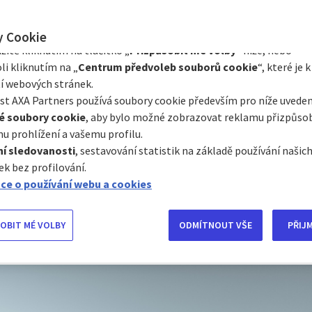
Prostřednictvím Centra předvoleb souborů cookie můžete souhlasi
čeného auta v zahraničí bývá jedno z nejčastěji
e s některými volitelnými soubory cookie v závislosti na jejich kat
stování.
Řada lidí spoléhá pouze na základní
y Cookie
aniž by věděli, co skutečně kryje a jak vysokou spo
itě kliknutím na tlačítko „
Přizpůsobit mé volby
“ níže, nebo
 zaplatit.
li kliknutím na „
Centrum předvoleb souborů cookie
“, které je k
í webových stránek.
u se podíváme na nejčastější rizika, která mohou
t AXA Partners používá soubory cookie především pro níže uveden
a dovolené, orientační ceny spoluúčasti, rozdíly mez
é soubory cookie
, aby bylo možné zobrazovat reklamu přizpůs
 cestovním pojištěním a také na to, jak vám může p
u prohlížení a vašemu profilu.
nce.
í sledovanosti
, sestavování statistik na základě používání naši
ek bez profilování.
ce o používání webu a cookies
CHCI SE POJISTIT PŘED CESTOU
OBIT MÉ VOLBY
ODMÍTNOUT VŠE
PŘIJ