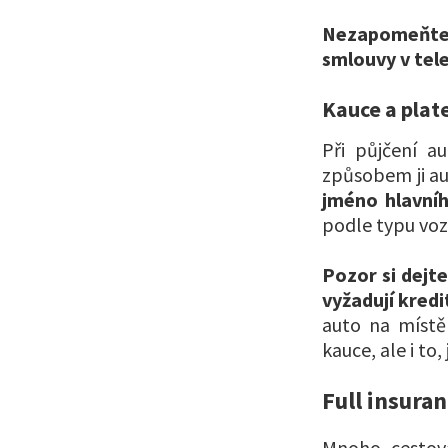
Nezapomeňte s
smlouvy v tel
Kauce a plat
Při půjčení au
způsobem ji a
jméno hlavníh
podle typu vozi
Pozor si dejt
vyžadují kredi
auto na místě 
kauce, ale i to
Full insura
Mnoho cestova