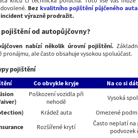
áta klíčů či technická porucha. Toto vše vás může
 dovolené.
Bez
kvalitního pojištění půjčeného auta
incident výrazně prodražit.
 pojištění od autopůjčovny?
ůjčoven nabízí několik úrovní pojištění.
Základní
ě pronájmu, ale často obsahuje vysokou spoluúčast.
ypy pojištění
štění
Co obvykle kryje
Na co si dá
ision
Poškození vozidla při
Vysoká spo
aiver)
nehodě
otection)
Krádež auta
Omezené podmí
Často neplatí na
Insurance
Rozšířené krytí
podvozek č