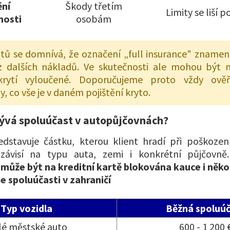
ění
Škody třetím
Limity se liší 
nosti
osobám
tů se domnívá, že označení „full insurance" zname
 dalších nákladů. Ve skutečnosti ale mohou být n
krytí vyloučené. Doporučujeme proto vždy ově
, co vše je v daném pojištění kryto.
ývá spoluúčast v autopůjčovnách?
edstavuje částku, kterou klient hradí při poškozen
 závisí na typu auta, zemi i konkrétní půjčovn
ůže být na kreditní kartě blokována kauce i několi
e spoluúčasti v zahraničí
Typ vozidla
Běžná spoluú
é městské auto
600 - 1 200 