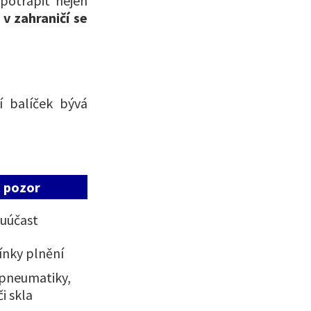
 potrápit nejen
v zahraničí se
 balíček bývá
t pozor
luúčast
nky plnění
 pneumatiky,
i skla