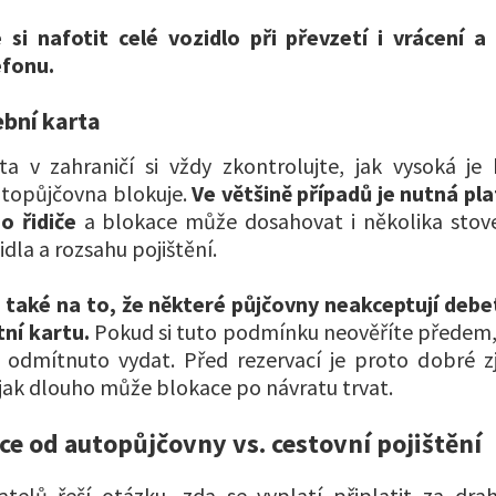
i nafotit celé vozidlo při převzetí i vrácení a
efonu.
ební karta
ta v zahraničí si vždy zkontrolujte, jak vysoká j
utopůjčovna blokuje.
Ve většině případů je nutná pl
o řidiče
a blokace může dosahovat i několika stovek
dla a rozsahu pojištění.
e také na to, že některé půjčovny neakceptují debe
tní kartu.
Pokud si tuto podmínku neověříte předem
odmítnuto vydat. Před rezervací je proto dobré zji
, jak dlouho může blokace po návratu trvat.
nce od autopůjčovny vs. cestovní pojištění
telů řeší otázku, zda se vyplatí připlatit za drah