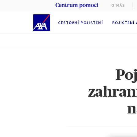
Centrum pomoci
O NÁS
CESTOVNÍ POJIŠTĚNÍ
POJIŠTĚNÍ
Poj
zahran
Tyto web
n
Při prohl
(nezbytn
Partners
souborů 