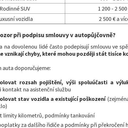
Rodinné SUV
1 200 - 2 500
uxusní vozidla
2 500 € a víc
 pozor při podpisu smlouvy v autopůjčovně?
ta na dovolenou lidé často podepisují smlouvu ve spě
e vznikají chyby, které mohou později stát tisíce k
m auta doporučujeme:
olovat rozsah pojištění, výši spoluúčasti a výlu
si kontakt na asistenční službu
olovat stav vozidla a existující poškození
(zejména
klo)
t limity kilometrů, podmínky tankování
poplatky za dalšího řidiče a podmínky při překročení 