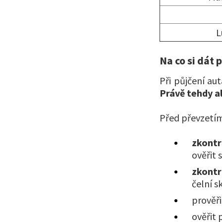
L
Na co si dát
Při půjčení au
Právě tehdy al
Před převzetí
zkontr
ověřit 
zkontr
čelní s
prověři
ověřit 