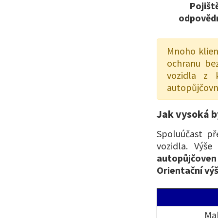
Pojišt
odpověd
Mnoho klien
ochranu bez
vozidla z 
autopůjčovny
Jak vysoká b
Spoluúčast př
vozidla. Výše
autopůjčoven m
Orientační výš
Mal