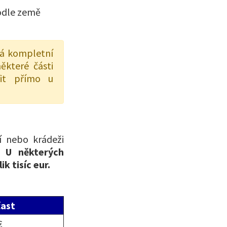
podle země
ná kompletní
ěkteré části
řit přímo u
í nebo krádeži
ě.
U některých
k tisíc eur.
čast
€