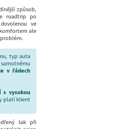
lnější způsob,
e roadtrip po
 dovolenou ve
s komfortem ale
e problém.
jmu, typ auta
e samotnému
e v řádech
í s vysokou
 platí klient
dřený lak při