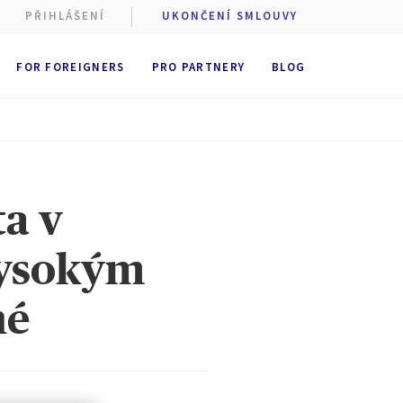
PŘIHLÁŠENÍ
UKONČENÍ SMLOUVY
FOR FOREIGNERS
PRO PARTNERY
BLOG
ta v
vysokým
né
 cookie
stí AXA
st
ukládání
 dobu
6