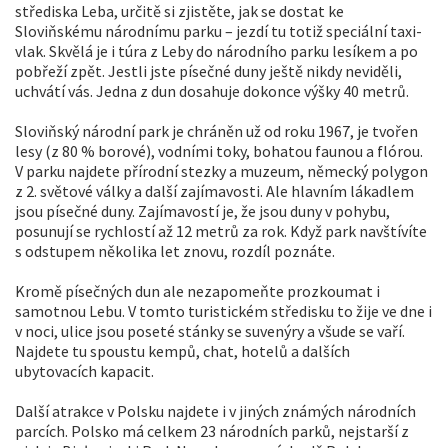
střediska Leba, určitě si zjistěte, jak se dostat ke
Sloviňskému národnímu parku – jezdí tu totiž speciální taxi-
vlak. Skvělá je i túra z Leby do národního parku lesíkem a po
pobřeží zpět. Jestli jste písečné duny ještě nikdy neviděli,
uchvátí vás. Jedna z dun dosahuje dokonce výšky 40 metrů.
Sloviňský národní park je chráněn už od roku 1967, je tvořen
lesy (z 80 % borové), vodními toky, bohatou faunou a flórou.
V parku najdete přírodní stezky a muzeum, německý polygon
z 2. světové války a další zajímavosti. Ale hlavním lákadlem
jsou písečné duny. Zajímavostí je, že jsou duny v pohybu,
posunují se rychlostí až 12 metrů za rok. Když park navštívíte
s odstupem několika let znovu, rozdíl poznáte.
Kromě písečných dun ale nezapomeňte prozkoumat i
samotnou Lebu. V tomto turistickém středisku to žije ve dne i
v noci, ulice jsou poseté stánky se suvenýry a všude se vaří.
Najdete tu spoustu kempů, chat, hotelů a dalších
ubytovacích kapacit.
Další atrakce v Polsku najdete i v jiných známých národních
parcích. Polsko má celkem 23 národních parků, nejstarší z