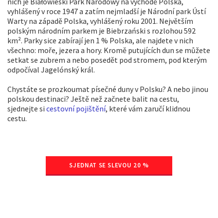
nich je Białowieski Park Narodowy na východě Polska,
vyhlášený v roce 1947 a zatím nejmladší je Národní park Ústí
Warty na západě Polska, vyhlášený roku 2001. Největším
polským národním parkem je Biebrzański s rozlohou 592
km². Parky sice zabírají jen 1 % Polska, ale najdete v nich
všechno: moře, jezera a hory. Kromě putujících dun se můžete
setkat se zubrem a nebo posedět pod stromem, pod kterým
odpočíval Jagelónský král.
Chystáte se prozkoumat písečné duny v Polsku? A nebo jinou
polskou destinaci? Ještě než začnete balit na cestu,
sjednejte si
cestovní pojištění
, které vám zaručí klidnou
cestu.
SJEDNAT SE SLEVOU 20 %