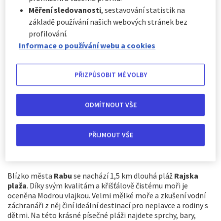
ujít zářivé písečné pláže. Mnohé jsou ideální i pro koupání
Měření sledovanosti
, sestavování statistik na
s dětmi. Mezi ty nejlepší patří například pláže na ostrově
Rab či Lopar, v Crikvenici, Medulinu, Zadaru a na Korčule.
základě používání našich webových stránek bez
Dovolená v Chorvatsku vás okouzlí!
profilování.
Informace o používání webu a cookies
PŘIZPŮSOBIT MÉ VOLBY
ODMÍTNOUT VŠE
PŘIJMOUT VŠE
Blízko města
Rabu
se nachází 1,5 km dlouhá pláž
Rajska
plaža
. Díky svým kvalitám a křišťálově čistému moři je
oceněna Modrou vlajkou. Velmi mělké moře a zkušení vodní
záchranáři z něj činí ideální destinací pro neplavce a rodiny s
dětmi. Na této krásné písečné pláži najdete sprchy, bary,