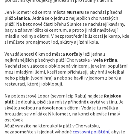
pohostinskými objekty, je ideální i pro rodiny s dětmi.
Jen kilometr od centra města
Murteru
se nachází písečná
pláž
Slanica
. Jedná se o jednu z nejlepších chorvatských
pláží. Na betonové části břehu Slanice se nacházejí kavárny,
bary a zábavní dětské centrum, a proto ji rádi navštěvují
mladí a rodiny s dětmi. V bezprostřední blízkosti je kemp, kde
si můžete pronajmout loď, skútry a jízdní kola.
Ve vzdálenosti 6 km od města
Korčuly
leží jedna z
nejkrásnějších písečných pláží Chorvatska -
Vela Pržina
.
Nachází se v zátoce a obklopená vinicemi, je velmi populární
mezi mladými lidmi, kteří sem přicházejí, aby hráli volejbal
nebo picigin (vodní hra) a nebo se bavili v jednom z barů a
restaurací, které ji obklopují.
Na poloostrově Lopar (severní cíp Rabu) najdete
Rajskou
pláž
. Je dlouhá, písčitá a místy příhodně ukrytá ve stínu. Je
skvělou volbou na dovolenou s dětmi. Voda je tu mělká a
brouzdat se v ní dá celý kilometr, na konci objevíte i malý
ostrůvek.
Ať už vyrazíte na kteroukoliv pláž v Chorvatsku,
nezapomeňte si sjednat výhodné
cestovní pojištění
, abyste