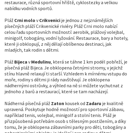
restaurace, různá sportovní hřiště, cyklostezky a velkou
nabídku vodních sportů.
Pláž
Crni molo
v
Crikvenici
je jednou z nejznámějších
písečných pláží Crikvenické riviéry. Pláž Crni molo nabízí
celou řadu sportovních možností: aerobik, plážový volejbal,
minigolf, tobogány, vodní lyžování. Restaurace, bary a hotely,
které ji obklopují, z něj dělají oblíbenou destinaci, jak
mladých, tak rodin s dětmi.
Pláž
Bijeca
v
Medulinu
, která se táhne 1 km podél pobřeží, je
písečná pláž Bijeca. Je obklopena četnými stromy, v jejichž
stínu hlavně relaxují ti starší. Vzhledem k mírnému vstupu do
moře, rodiny s dětmi ji rády navštěvují. Je obklopena
nádhernými ostrůvky, a výhled na ně si můžete vychutnat z
jednoho z barů a restaurací, které se tam nacházejí.
Nádherná písečná pláž
Zaton
kousek od
Zadaru
je kvalitně
upravená. Poskytuje hodně možností pro sportovní zábavu,
například tenis, volejbal, minigolf a stolní tenis. Pláž je
přizpůsobená potřebám osob s tělesným postižením, a díky
tomu, že je obklopena zábavními parky pro děti, tobogány a