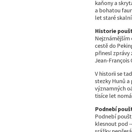
kaňony a skrytá
a bohatou fauno
let staré skaln
Historie pouš
Nejznámějším o
cestě do Pekin
přinesl zprávy 
Jean-François 
V historii se t
stezky Hunů a 
významných oáz.
tisíce let nom
Podnebí pouš
Podnebí pouště
klesnout pod -
srážky nepřesáh