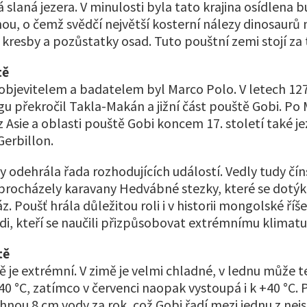
 slaná jezera. V minulosti byla tato krajina osídlena 
u, o čemž svědčí největší kosterní nálezy dinosaurů n
í kresby a pozůstatky osad. Tuto pouštní zemi stojí za
tě
bjevitelem a badatelem byl Marco Polo. V letech 12
gu překročil Takla-Makán a jižní část pouště Gobi. Po
z Asie a oblasti pouště Gobi koncem 17. století také j
Gerbillon.
ady odehrála řada rozhodujících událostí. Vedly tudy čí
procházely karavany Hedvábné stezky, které se dotýk
 Poušť hrála důležitou roli i v historii mongolské říše.
ádi, kteří se naučili přizpůsobovat extrémnímu klimatu
tě
 je extrémní. V zimě je velmi chladné, v lednu může 
40 °C, zatímco v červenci naopak vystoupá i k +40 °C.
nou 8 cm vody za rok, což Gobi řadí mezi jednu z nejs