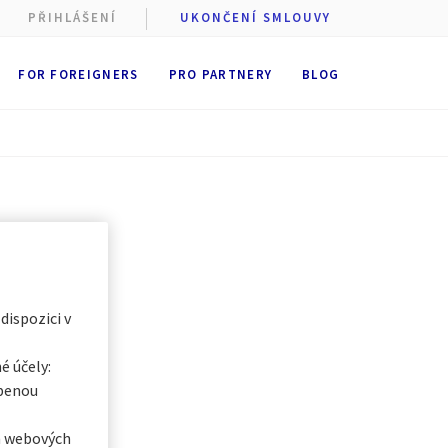
PŘIHLÁŠENÍ
UKONČENÍ SMLOUVY
FOR FOREIGNERS
PRO PARTNERY
BLOG
 cookie
stí AXA
st
ukládání
 dobu
6
t se všemi
egorii, a
 dispozici v
é účely:
obenou
ch webových