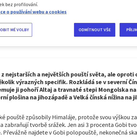
ek bez profilování.
ce o používání webu a cookies
Poušť Gobi
OBIT MÉ VOLBY
ODMÍTNOUT VŠE
PŘIJ
 z nejstarších a největších pouští světa, ale oproti
olik výrazných specifik. Rozkládá se v severní Čín
muje ji pohoří Altaj a travnaté stepi Mongolska na
ní plošina na jihozápadě a Velká čínská nížina na 
jské pouště způsobily Himaláje, protože svou výškou za
a zabraňují tvorbě srážek. Jen asi 3 procenta Gobi tvo
. Převážně najdete v Gobi polopouště, nekonečná ska