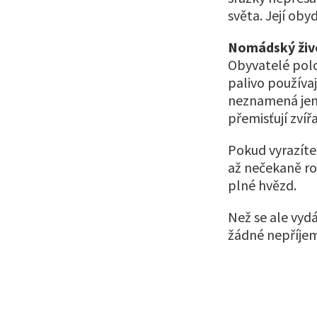
světa. Její oby
Nomádský živo
Obyvatelé polop
palivo používaj
neznamená jen 
přemisťují zví
Pokud vyrazíte
až nečekaně ro
plné hvězd.
Než se ale vydá
žádné nepříje