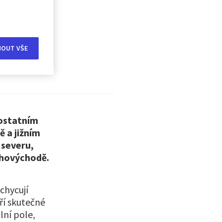
MOUT VŠE
 ostatním
ě a jižním
 severu,
jihovýchodě.
chycují
ří skutečné
lní pole,