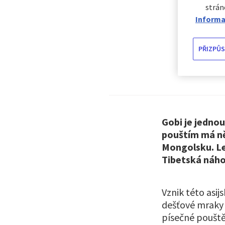
strán
Informa
PŘIZPŮS
Gobi je jednou
pouštím má něk
Mongolsku. Le
Tibetská náhor
Vznik této asi
dešťové mraky 
písečné pouště