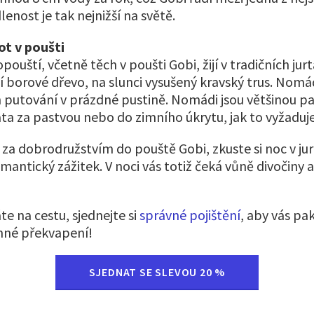
dlenost je tak nejnižší na světě.
t v poušti
ouští, včetně těch v poušti Gobi, žijí v tradičních jur
í borové dřevo, na slunci vysušený kravský trus. Nomá
putování v prázdné pustině. Nomádi jsou většinou pas
řata za pastvou nebo do zimního úkrytu, jak to vyžaduj
 za dobrodružstvím do pouště Gobi, zkuste si noc v jur
mantický zážitek. V noci vás totiž čeká vůně divočiny
te na cestu, sjednejte si
správné pojištění
, aby vás pa
mné překvapení!
SJEDNAT SE SLEVOU 20 %