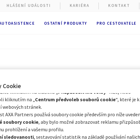
HLÁŠENÍ UDÁLOSTI
KARIÉRA
KONTAKT
 AUTOASISTENCE
OSTATNÍ PRODUKTY
PRO CESTOVATELE
ové stránky shromažďují soubory cookie.
ížení webových stránek se používají
funkční a technické soubory
ě nutné). Volitelné soubory cookie mohou být používány společno
 nebo externími poskytovateli pro níže vedené účely. Máte možno
cookie přijmout
nebo
odmítnout
. Vaše předvolby uchováme po
Prostřednictvím Centra předvoleb souborů cookie můžete souhlasi
e s některými volitelnými soubory cookie v závislosti na jejich kat
y Cookie
itě kliknutím na tlačítko „
Přizpůsobit mé volby
“ níže, nebo
li kliknutím na „
Centrum předvoleb souborů cookie
“, které je k
í webových stránek.
t AXA Partners používá soubory cookie především pro níže uveden
é soubory cookie
, aby bylo možné zobrazovat reklamu přizpůs
u prohlížení a vašemu profilu.
í sledovanosti
, sestavování statistik na základě používání naši