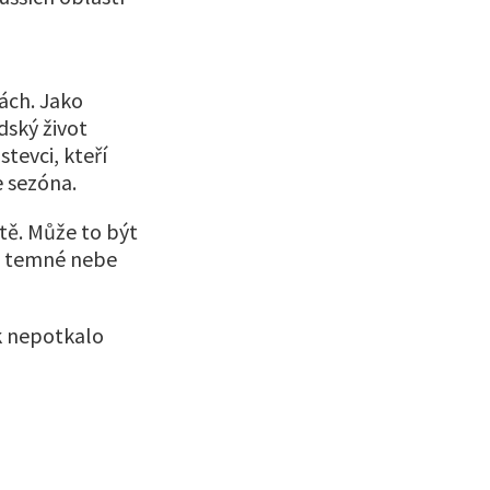
tách. Jako
dský život
tevci, kteří
e sezóna.
tě. Může to být
 a temné nebe
k nepotkalo