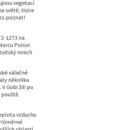
bujnou vegetací
a světě, tisíce
 to poznat!
72-1273 na
 Marcu Polovi
ezuitský mnich
nské válečné
aly několika
 V Gobi žili po
 pouště.
teplota vzduchu
 Průměrné
ušších oblastí