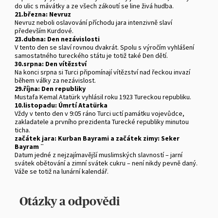
do ulic s mávátky a ze všech zákoutí se line živá hudba.
21.března: Nevruz
Nevruz neboli oslavování příchodu jara intenzivně slaví
především Kurdové.
23.dubna: Den nezávislosti
V tento den se slaví rovnou dvakrát. Spolu s výročím vyhlášení
samostatného tureckého státu je totiž také Den dětí.
30.srpna: Den vítězství
Na konci srpna si Turci připomínají vítězství nad řeckou invazí
během války za nezávislost.
29.října: Den republiky
Mustafa Kemal Atatürk vyhlásil roku 1923 Tureckou republiku.
10.listopadu: Úmrtí Atatürka
Vždy v tento den v 9:05 ráno Turci uctí památku vojevůdce,
zakladatele a prvního prezidenta Turecké republiky minutou
ticha.
začátek jara: Kurban Bayrami a začátek zimy: Seker
Bayram ¨
Datum jedné z nejzajímavější muslimských slavností – jarní
svátek obětování a zimní svátek cukru – není nikdy pevně daný.
Váže se totiž na lunární kalendář.
Otázky a odpovědi