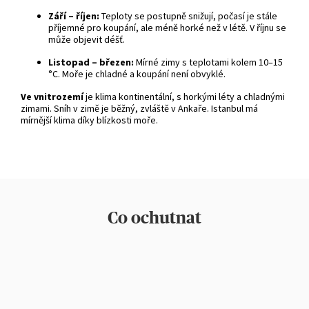
Září – říjen:
Teploty se postupně snižují, počasí je stále
příjemné pro koupání, ale méně horké než v létě. V říjnu se
může objevit déšť.
Listopad – březen:
Mírné zimy s teplotami kolem 10–15
°C. Moře je chladné a koupání není obvyklé.
Ve vnitrozemí
je klima kontinentální, s horkými léty a chladnými
zimami. Sníh v zimě je běžný, zvláště v Ankaře. Istanbul má
mírnější klima díky blízkosti moře.
Co ochutnat