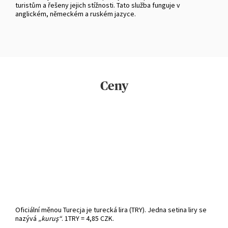
turistům a řešeny jejich stížnosti. Tato služba funguje v
anglickém, německém a ruském jazyce.
Ceny
Oficiální měnou Turecja je turecká lira (TRY). Jedna setina liry se
nazývá
„kuruş“
. 1TRY = 4,85 CZK.