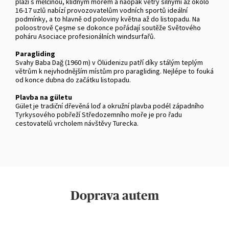
pláži s mělčinou, klidným mořem a naopak větry silnými až okolo
16-17 uzlů nabízí provozovatelům vodních sportů ideální
podmínky, a to hlavně od poloviny května až do listopadu. Na
poloostrově Çeşme se dokonce pořádají soutěže Světového
poháru Asociace profesionálních windsurfařů.
Paragliding
Svahy Baba Dağ (1960 m) v Ölüdenizu patří díky stálým teplým
větrům k nejvhodnějším místům pro paragliding. Nejlépe to fouká
od konce dubna do začátku listopadu.
Plavba na gületu
Gület je tradiční dřevěná loď a okružní plavba podél západního
Tyrkysového pobřeží Středozemního moře je pro řadu
cestovatelů vrcholem návštěvy Turecka.
Doprava autem