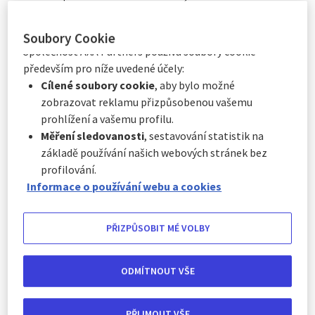
Kdykoli kliknutím na „
Centrum předvoleb souborů
najdete tu pláže a přilehlá rekreační zařízení na vysoké úrovni.
cookie
“, které je k dispozici v zápatí webových
stránek.
Soubory Cookie
Společnost AXA Partners používá soubory cookie
především pro níže uvedené účely:
Cílené soubory cookie
, aby bylo možné
zobrazovat reklamu přizpůsobenou vašemu
prohlížení a vašemu profilu.
Měření sledovanosti
, sestavování statistik na
základě používání našich webových stránek bez
Istanbul
profilování.
Informace o používání webu a cookies
Město s úžasnou atmosférou na pomezí Evropy a Asie. Z
památek určitě nevynechejte katedrálu Sv.Sofie, Grand Bazaar,
PŘIZPŮSOBIT MÉ VOLBY
visuté mosty přes Bospor, Modrou mešitu Sultána Ahmeda se
šesti minarety. A jižně od města leží ruiny Tróje.
ODMÍTNOUT VŠE
PŘIJMOUT VŠE