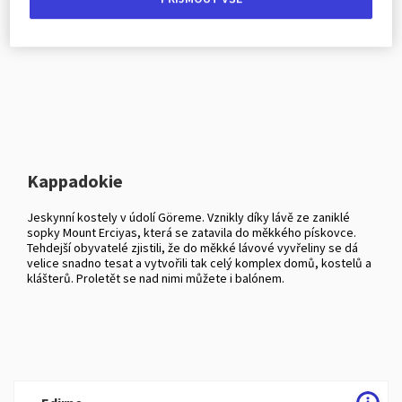
Kappadokie
Jeskynní kostely v údolí Göreme. Vznikly díky lávě ze zaniklé
sopky Mount Erciyas, která se zatavila do měkkého pískovce.
Tehdejší obyvatelé zjistili, že do měkké lávové vyvřeliny se dá
velice snadno tesat a vytvořili tak celý komplex domů, kostelů a
klášterů. Proletět se nad nimi můžete i balónem.