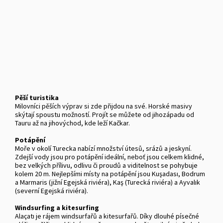
Pěší turistika
Milovníci pěších výprav si zde přijdou na své. Horské masivy
skýtají spoustu možností. Projít se můžete od jihozápadu od
Tauru až na jihovýchod, kde leží Kačkar.
Potápění
Moře v okolí Turecka nabízí množství útesů, srázů a jeskyní.
Zdejší vody jsou pro potápění ideální, neboť jsou celkem klidné,
bez velkých přílivu, odlivu či proudů a viditelnost se pohybuje
kolem 20 m. Nejlepšími místy na potápění jsou Kuşadası, Bodrum
a Marmaris (jižní Egejská riviéra), Kaş (Turecká riviéra) a Ayvalık
(severní Egejská riviéra).
Windsurfing a kitesurfing
Alaçatı je rájem windsurfařů a kitesurfařů. Díky dlouhé písečné