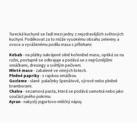
Turecká kuchyně se řadí mezi jedny z nejzdravějších světových
kuchyní. Poděkovat za to může vysokému obsahu zeleniny a
ovoce a vyváženému podílu masa s přílohami.
Kebab
- na plátky nakrájené silně kořeněné maso, opéká se na
rožni, postupně se odkrajuje a podává se s nejrůznějšími
omáčkami, dresingy a světlým pečivem.
Mleté maso
- zabalené ve vinných listech.
Plněné papriky
- s rajskou omáčkou.
Gozleme
- slané palačinky špenátové, sýrové nebo plněné
bramborami.
Chalva
- sezamová pasta, která se podává samotná nebo jako
součást jiného pokrmu.
Ayran
- nakyslý jogurtovo-mléčný nápoj.