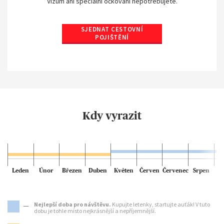
Vízum ani speciální očkování nepotřebujete.
SJEDNAT CESTOVNÍ
POJIŠTĚNÍ
Kdy vyrazit
Leden
Únor
Březen
Duben
Květen
Červen
Červenec
Srpen
Nejlepší doba pro návštěvu.
Kupujte letenky, startujte auťák! V tuto
dobu je tohle místo nejkrásnější a nepříjemnější.