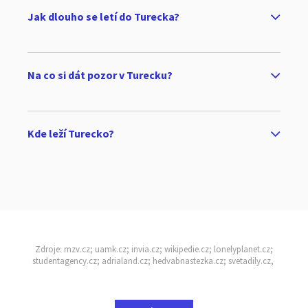
Jak dlouho se letí do Turecka?
Na co si dát pozor v Turecku?
Kde leží Turecko?
Zdroje: mzv.cz; uamk.cz; invia.cz; wikipedie.cz; lonelyplanet.cz;
studentagency.cz; adrialand.cz; hedvabnastezka.cz; svetadily.cz,