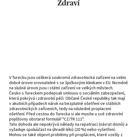
Zdraví
V Turecku jsou veškerá soukromá zdravotnická zařízení na velmi
dobré úrovni srovnatelné s se špičkovými klinikami v EU. Nicméně
na slušné úrovni jsou i státní zařízení ve velkých městech.
Česko s Tureckem podepsali smlouvu o sociálním zabezpečení,
která pokrývá i zdravotní péči. Občané České republiky tak mají
v akutních případech nárok na bezplatné ošetření ve státních
zdravotnických zařízeních, tedy na následné proplacení
ošetření. Před cestou do Turecka si ale musíte u své zdravotní
pojišťovny obstarat formulář "CZ/TR 111".
Tato dohoda ale nepokrývá náklady na repatriaci (návrat domů) a
vyžaduje spoluúčast na úhradě léků (20 %) nebo vyšetření.
Mohou se také objevit problémy při proplácení, které vzešly z