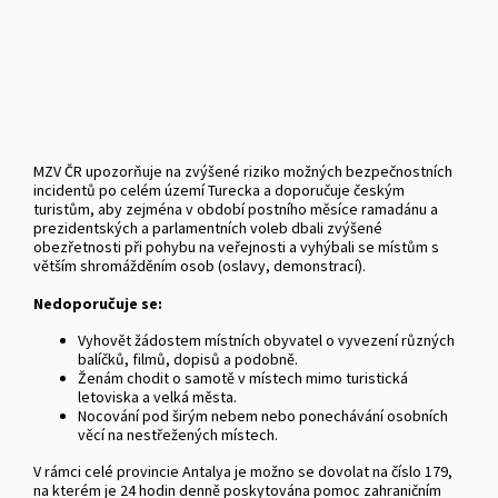
MZV ČR upozorňuje na zvýšené riziko možných bezpečnostních
incidentů po celém území Turecka a doporučuje českým
turistům, aby zejména v období postního měsíce ramadánu a
prezidentských a parlamentních voleb dbali zvýšené
obezřetnosti při pohybu na veřejnosti a vyhýbali se místům s
větším shromážděním osob (oslavy, demonstrací).
Nedoporučuje se:
Vyhovět žádostem místních obyvatel o vyvezení různých
balíčků, filmů, dopisů a podobně.
Ženám chodit o samotě v místech mimo turistická
letoviska a velká města.
Nocování pod širým nebem nebo ponechávání osobních
věcí na nestřežených místech.
V rámci celé provincie Antalya je možno se dovolat na číslo 179,
na kterém je 24 hodin denně poskytována pomoc zahraničním