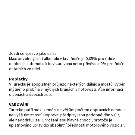
Jezdí se vpravo jako u nás.
Max. povolený limit alkoholu v krvi řidiče je 0,05% pro řidiče
osobních automobilů bez karavanu nebo přívěsu a 0% pro řidiče
ostatních vozidel.
Poplatky
V Turecku je zpoplatněn průjezd některých dálnic a mostů. Výběr
mýtného probíhá v mýtných branách v hotovosti. Více informací
o cenách a úsecích
zde
.
VAROVÁNÍ
Turecko patří mezi země s největším počtem dopravních nehod a
nejvyšší úmrtností. Dopravní předpisy jsou podobné těm v ČR,
ale nedodržují se. Ohroženi jsou hlavně chodci, protože je
uplatňováno „pravidlo absolutní přednosti motorového vozidla“.