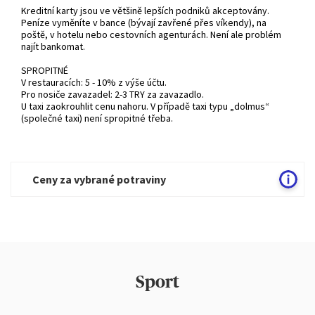
Kreditní karty jsou ve většině lepších podniků akceptovány.
Peníze vyměníte v bance (bývají zavřené přes víkendy), na
poště, v hotelu nebo cestovních agenturách. Není ale problém
najít bankomat.
SPROPITNÉ
V restauracích: 5 - 10% z výše účtu.
Pro nosiče zavazadel: 2-3 TRY za zavazadlo.
U taxi zaokrouhlit cenu nahoru. V případě taxi typu „dolmus“
(společné taxi) není spropitné třeba.
Ceny za vybrané potraviny
Sport