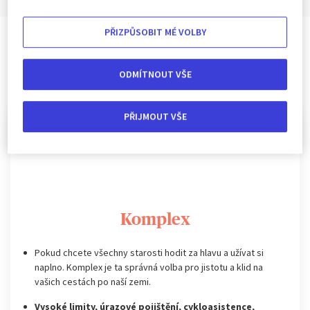
PŘIZPŮSOBIT MÉ VOLBY
Nabízené varianty
ODMÍTNOUT VŠE
NÁŠ TIP
PŘIJMOUT VŠE
Komplex
Pokud chcete všechny starosti hodit za hlavu a užívat si
naplno. Komplex je ta správná volba pro jistotu a klid na
vašich cestách po naší zemi.
Vysoké limity, úrazové pojištění, cykloasistence,