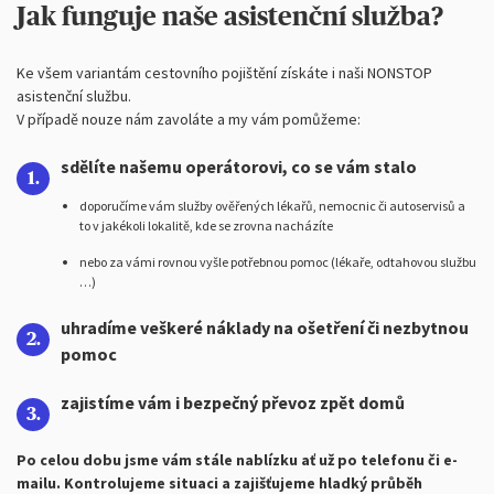
Jak funguje naše asistenční služba?
Ke všem variantám cestovního pojištění získáte i naši NONSTOP
asistenční službu.
V případě nouze nám zavoláte a my vám pomůžeme:
sdělíte našemu operátorovi, co se vám stalo
doporučíme vám služby ověřených lékařů, nemocnic či autoservisů a
to v jakékoli lokalitě, kde se zrovna nacházíte
nebo za vámi rovnou vyšle potřebnou pomoc (lékaře, odtahovou službu
…)
uhradíme veškeré náklady na ošetření či nezbytnou
pomoc
zajistíme vám i bezpečný převoz zpět domů
Po celou dobu jsme vám stále nablízku ať už po telefonu či e-
mailu. Kontrolujeme situaci a zajišťujeme hladký průběh