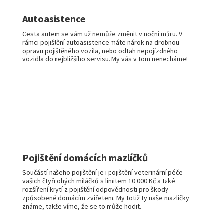
Autoasistence
Cesta autem se vám už nemůže změnit v noční můru. V
rámci pojištění autoasistence máte nárok na drobnou
opravu pojištěného vozila, nebo odtah nepojízdného
vozidla do nejbližšího servisu. My vás v tom nenecháme!
Pojištění domácích mazlíčků
Součástí našeho pojištění je i pojištění veterinární péče
vašich čtyřnohých miláčků s limitem 10 000 Kč a také
rozšíření krytí z pojištění odpovědnosti pro škody
způsobené domácím zvířetem. My totiž ty naše mazlíčky
známe, takže víme, že se to může hodit.