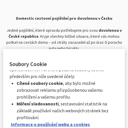
přijmout
nebo
odmítnout
. Vaše předvolby uchováme
po dobu
6
měsíců. Prostřednictvím Centra předvoleb
souborů cookie můžete souhlasit se všemi nebo pouze
Domestic cestovní pojištění pro dovolenou v Česku
s některými volitelnými soubory cookie v závislosti na
jejich kategorii, a to:
Jediné pojištění, které opravdu potřebujete pro svou
dovolenou v
Okamžitě kliknutím na tlačítko „
Přizpůsobit mé
České republice
. Kryje všechny běžné situace, které vás mohou
volby
“ níže, nebo
potkat na cestách doma – od ztráty zavazadel až po úraz či poruchu
auta nebo bicyklu.
Kdykoli kliknutím na „
Centrum předvoleb souborů
cookie
“, které je k dispozici v zápatí webových
Vybrat si můžete ze dvou variant –
Start
a
Komplex
, podle toho, jak
stránek.
Soubory Cookie
vysoké pojistné plnění a rozsah krytí potřebujete.
Společnost AXA Partners používá soubory cookie
především pro níže uvedené účely:
Asistenční služba nonstop
Cílené soubory cookie
, aby bylo možné
Naše asistenční služba je vám k dispozici
24 hodin denně
,
7 dní v
zobrazovat reklamu přizpůsobenou vašemu
týdnu online
, na telefonu v běžné pracovní době.
prohlížení a vašemu profilu.
Rozšiřte si ochranu se správným připojištěním
Měření sledovanosti
, sestavování statistik na
Podívejte se i na naši nabídku
připojištění
, které najdete níže, a
základě používání našich webových stránek bez
které nejsou součástí varinat Domestic cestovního pojištění. Stačí si
profilování.
vybrat situace, kdy oceníte vyšší klid a jistotu.
Informace o používání webu a cookies