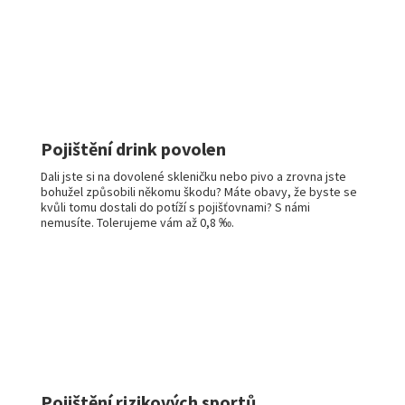
Pojištění drink povolen
Dali jste si na dovolené skleničku nebo pivo a zrovna jste
bohužel způsobili někomu škodu? Máte obavy, že byste se
kvůli tomu dostali do potíží s pojišťovnami? S námi
nemusíte. Tolerujeme vám až 0,8 ‰.
Pojištění rizikových sportů