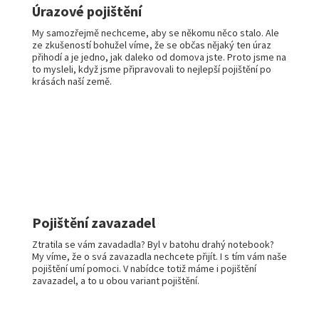
Úrazové pojištění
My samozřejmě nechceme, aby se někomu něco stalo. Ale
ze zkušeností bohužel víme, že se občas nějaký ten úraz
přihodí a je jedno, jak daleko od domova jste. Proto jsme na
to mysleli, když jsme připravovali to nejlepší pojištění po
krásách naší země.
Pojištění zavazadel
Ztratila se vám zavadadla? Byl v batohu drahý notebook?
My víme, že o svá zavazadla nechcete přijít. I s tím vám naše
pojištění umí pomoci. V nabídce totiž máme i pojištění
zavazadel, a to u obou variant pojištění.