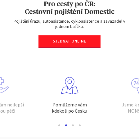
Pro cesty po ČR:
Cestovní pojištění Domestic
Pojištění úrazu, autoasistance, cykloasistence a zavazadel v
jednom balíčku.
SJEDNAT ONLINE
Tyto webové stránky shromažďují soubory cookie.
Při prohlížení webových stránek se používají
funkční a
ám nejlepší
Pomůžeme vám
Jsme k d
technické soubory cookie
(nezbytně nutné). Volitelné
ou péči
kdekoli po Česku
NON
soubory cookie mohou být používány společností AXA
Partners nebo externími poskytovateli pro níže vedené
účely. Máte možnost
ukládání souborů cookie