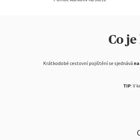
Co je
Krátkodobé cestovní pojištění se sjednává
na
TIP
: V 