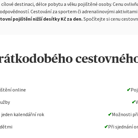
 cílové destinaci, délce pobytu a věku pojištěné osoby. Cenu ovlivňuj
 odpovědností. Cestování za sportem či adrenalinovými aktivitami 
vní pojištění nižší desítky Kč za den.
Spočítejte si cenu cestovn
rátkodobého cestovného 
ištění online
✔
Poj
lužby
✔
V
ž jeden kalendářní rok
✔
Možnosti při
 dětmi
✔
Při sjednání o