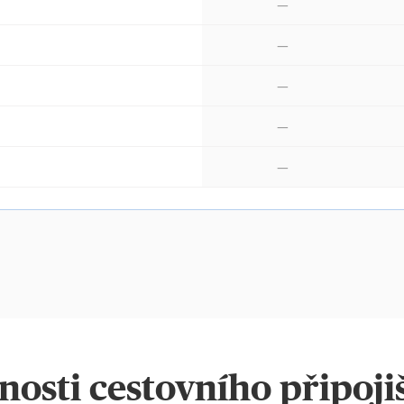
—
—
—
—
—
osti cestovního připoji