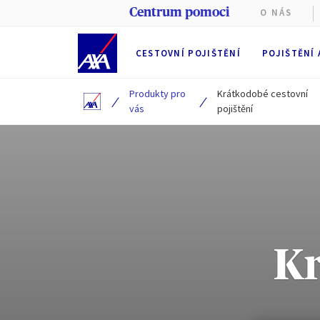
Centrum pomoci
O NÁS
CESTOVNÍ POJIŠTĚNÍ
POJIŠTĚNÍ
Produkty pro
Krátkodobé cestovní
/
/
vás
pojištění
Tyto web
Kr
Při prohl
(nezbytn
Partners
souborů 