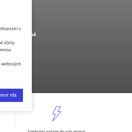
t se všemi
egorii, a
 dispozici v
e tu
Krátkodobé
é účely:
obenou
ch webových
MOUT VŠE
Sjednání online do pár minut