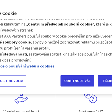
Prostřednictvím Centra předvoleb souborů cookie můžete souhlasi
e s některými volitelnými soubory cookie v závislosti na jejich kat
y Cookie
itě kliknutím na tlačítko „
Přizpůsobit mé volby
“ níže, nebo
li kliknutím na „
Centrum předvoleb souborů cookie
“, které je k
oda. To vše riskujete i na krátkém výletě. A přesně proto j
í webových stránek.
cestovní pojištění
.
t AXA Partners používá soubory cookie především pro níže uveden
é soubory cookie
, aby bylo možné zobrazovat reklamu přizpůs
u prohlížení a vašemu profilu.
í sledovanosti
, sestavování statistik na základě používání naši
SJEDNAT POJIŠTĚNÍ
ek bez profilování.
ce o používání webu a cookies
OBIT MÉ VOLBY
ODMÍTNOUT VŠE
PŘIJ
Vysoké pojistné krytí
Asistence 24/7