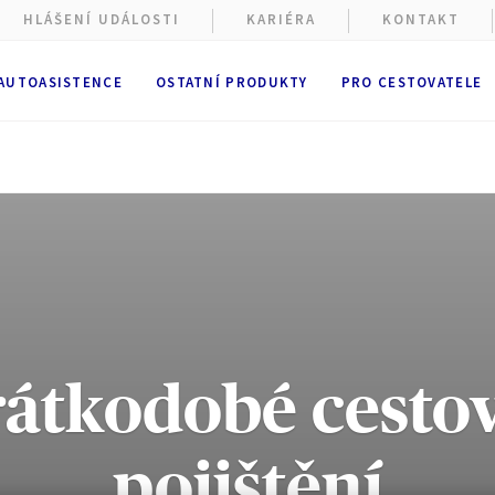
HLÁŠENÍ UDÁLOSTI
KARIÉRA
KONTAKT
 AUTOASISTENCE
OSTATNÍ PRODUKTY
PRO CESTOVATELE
ové stránky shromažďují soubory cookie.
átkodobé cesto
ížení webových stránek se používají
funkční a technické soubory
ě nutné). Volitelné soubory cookie mohou být používány společno
 nebo externími poskytovateli pro níže vedené účely. Máte možno
pojištění
cookie přijmout
nebo
odmítnout
. Vaše předvolby uchováme po