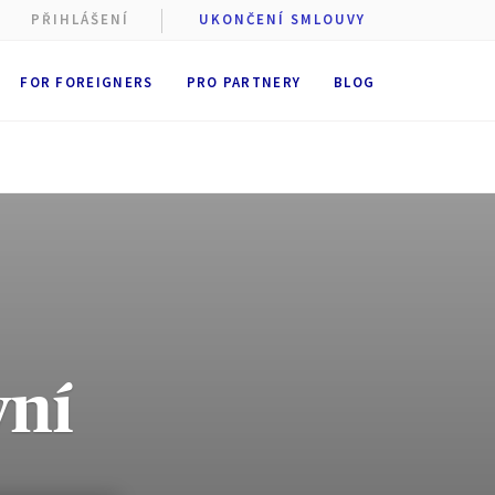
PŘIHLÁŠENÍ
UKONČENÍ SMLOUVY
FOR FOREIGNERS
PRO PARTNERY
BLOG
vní
 cookie
stí AXA
st
ukládání
 dobu
6