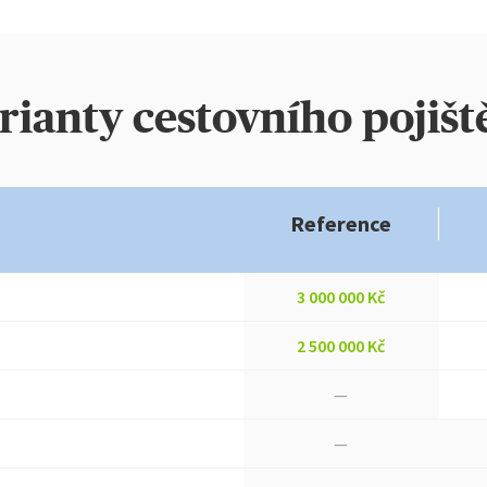
rianty cestovního pojišt
Reference
3 000 000 Kč
2 500 000 Kč
—
—