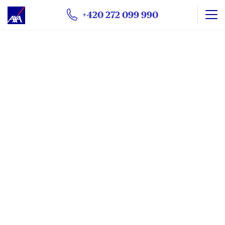
+420 272 099 990
Tyto webové stránky shromažďují soubory cookie.
Při prohlížení webových stránek se používají
funkční a
technické soubory cookie
(nezbytně nutné). Volitelné
soubory cookie mohou být používány společností AXA
Partners nebo externími poskytovateli pro níže vedené
účely. Máte možnost
ukládání souborů cookie