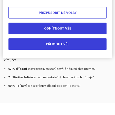
PŘIZPŮSOBIT MÉ VOLBY
Pojištění Cyber risk
ODMÍTNOUT VŠE
Internetový svět s sebou přináší řadu nebezpečí, která si uživatelé
neuvědomují.
Naše pojištění Cyber risk ale ochrání vaše klienty před těmi, kteří se
PŘIJMOUT VŠE
na ně snaží udělat boudu.
Vy tak získáte skvělý prodejní nástroj.
Víte, že:
62 % případů
spotřebitelských sporů se týká nákupů přes internet?
7 z 10 uživatelů
internetu nedostatečně chrání své osobní údaje?
90 % lidí
neví, jak se bránit v případě odcizení identity?