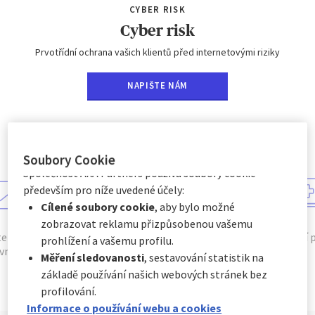
přijmout
nebo
odmítnout
. Vaše předvolby uchováme
CYBER RISK
po dobu
6
měsíců. Prostřednictvím Centra předvoleb
Cyber risk
souborů cookie můžete souhlasit se všemi nebo pouze
Prvotřídní ochrana vašich klientů před internetovými riziky
s některými volitelnými soubory cookie v závislosti na
jejich kategorii, a to:
NAPIŠTE NÁM
Okamžitě kliknutím na tlačítko „
Přizpůsobit mé
volby
“ níže, nebo
Kdykoli kliknutím na „
Centrum předvoleb souborů
cookie
“, které je k dispozici v zápatí webových
stránek.
Soubory Cookie
Společnost AXA Partners používá soubory cookie
především pro níže uvedené účely:
Cílené soubory cookie
, aby bylo možné
zobrazovat reklamu přizpůsobenou vašemu
ternetového
Důvěra klientů
Větší využití 
prohlížení a vašemu profilu.
nictví
Měření sledovanosti
, sestavování statistik na
základě používání našich webových stránek bez
profilování.
Informace o používání webu a cookies