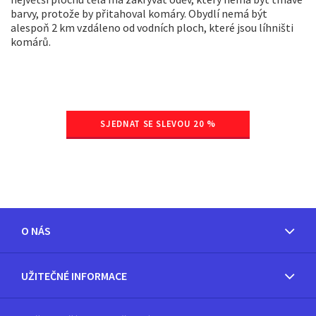
barvy, protože by přitahoval komáry. Obydlí nemá být
alespoň 2 km vzdáleno od vodních ploch, které jsou líhništi
komárů.
SJEDNAT SE SLEVOU 20 %
O NÁS
UŽITEČNÉ INFORMACE