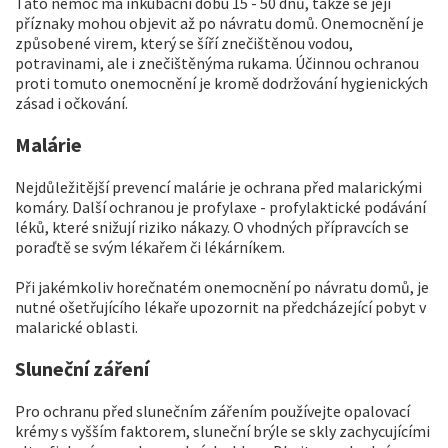
Tato nemoc má inkubační dobu 15 - 50 dnů, takže se její
příznaky mohou objevit až po návratu domů. Onemocnění je
způsobené virem, který se šíří znečištěnou vodou,
potravinami, ale i znečištěnýma rukama. Účinnou ochranou
proti tomuto onemocnění je kromě dodržování hygienických
zásad i očkování.
Malárie
Nejdůležitější prevencí malárie je ochrana před malarickými
komáry. Další ochranou je profylaxe - profylaktické podávání
léků, které snižují riziko nákazy. O vhodných přípravcích se
poraďtě se svým lékařem či lékárníkem.
Při jakémkoliv horečnatém onemocnění po návratu domů, je
nutné ošetřujícího lékaře upozornit na předcházející pobyt v
malarické oblasti.
Sluneční záření
Pro ochranu před slunečním zářením používejte opalovací
krémy s vyšším faktorem, sluneční brýle se skly zachycujícími