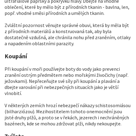
ultrafialové paprsky a pokrývku hlavy. Dbejte na vhodné
oblečení, které by mělo být z přírodních tkanin - bavlna, len,
popř. vhodné směsi přírodních a umělých tkanin.
Zvláštní pozornost věnujte správné obuvi, která by měla být
z přírodních materiálů a konstruovaná tak, aby byla
dostatečně vzdušná, ale chránila nohu před zraněním, otlaky
a napadením oblastními parazity.
Koupání
Při koupání v moři používejte boty do vody jako prevenci
zranění ostrým předmětem nebo mořskými živočichy (např.
ježovkami). Nepřeceňujte své síly při koupání a plavání a
dbejte varování při nebezpečných situacích jako je větší
vlnobití.
V některých zemích hrozí nebezpečí nákazy schistosomiásou
(bilharziózou). Mezihostitelem tohoto onemocnění jsou
jisté druhy plžů, a proto se v řekách, jezerech i nechráněných
bazénech, kde se mohou zdržovat plži, nikdy nekoupejte.