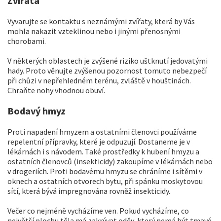
Zvířata
Vyvarujte se kontaktu s neznámými zvířaty, která by Vás
mohla nakazit vzteklinou nebo i jinými přenosnými
chorobami.
V některých oblastech je zvýšené riziko uštknutí jedovatými
hady. Proto věnujte zvýšenou pozornost tomuto nebezpečí
při chůzi v nepřehledném terénu, zvláště v houštinách.
Chraňte nohy vhodnou obuví.
Bodavý hmyz
Proti napadení hmyzem a ostatními členovci používáme
repelentní přípravky, které je odpuzují. Dostaneme je v
lékárnách i s návodem. Také prostředky k hubení hmyzu a
ostatních členovců (insekticidy) zakoupíme v lékárnách nebo
v drogeriích. Proti bodavému hmyzu se chráníme i sítěmi v
oknech a ostatních otvorech bytu, při spánku moskytovou
sítí, která bývá impregnována rovněž insekticidy.
Večer co nejméně vycházíme ven. Pokud vycházíme, co
největší plochu těla má zakrývat oděv, který nemá být tmavé