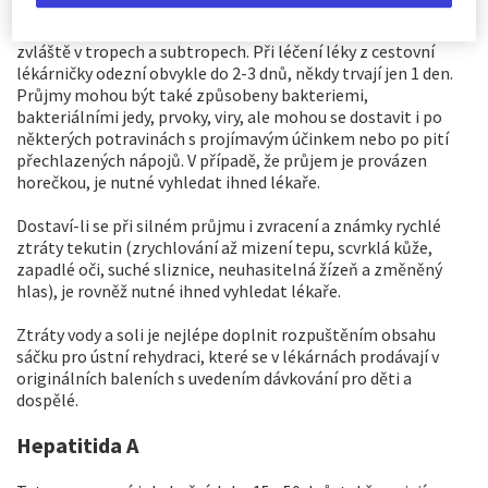
Průjmy jsou na cestách nejčastějšími onemocněními -
zvláště v tropech a subtropech. Při léčení léky z cestovní
lékárničky odezní obvykle do 2-3 dnů, někdy trvají jen 1 den.
Průjmy mohou být také způsobeny bakteriemi,
bakteriálními jedy, prvoky, viry, ale mohou se dostavit i po
některých potravinách s projímavým účinkem nebo po pití
přechlazených nápojů. V případě, že průjem je provázen
horečkou, je nutné vyhledat ihned lékaře.
Dostaví-li se při silném průjmu i zvracení a známky rychlé
ztráty tekutin (zrychlování až mizení tepu, scvrklá kůže,
zapadlé oči, suché sliznice, neuhasitelná žízeň a změněný
hlas), je rovněž nutné ihned vyhledat lékaře.
Ztráty vody a soli je nejlépe doplnit rozpuštěním obsahu
sáčku pro ústní rehydraci, které se v lékárnách prodávají v
originálních baleních s uvedením dávkování pro děti a
dospělé.
Hepatitida A