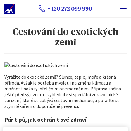
+420 272 099 990
Cestování do exotických
Tyto webové stránky shromažďují soubory cookie.
zemí
Při prohlížení webových stránek se používají
funkční a
technické soubory cookie
(nezbytně nutné). Volitelné
soubory cookie mohou být používány společností AXA
Partners nebo externími poskytovateli pro níže vedené
účely. Máte možnost
ukládání souborů cookie
Vyrážíte do exotické země? Slunce, teplo, moře a krásná
přijmout
nebo
odmítnout
. Vaše předvolby uchováme
příroda. Avšak je potřeba myslet i na změnu klimatu a
po dobu
6
měsíců. Prostřednictvím Centra předvoleb
možnost nákazy infekčním onemocněním. Příprava začíná
souborů cookie můžete souhlasit se všemi nebo pouze
ještě před výjezdem - vyhledejte si speciální zdravotnické
s některými volitelnými soubory cookie v závislosti na
zařízení, které se zabývá cestovní medicínou, a poraďte se
svým lékařem o doporučené prevenci.
jejich kategorii, a to:
Okamžitě kliknutím na tlačítko „
Přizpůsobit mé
Pár tipů, jak ochránit své zdraví
volby
“ níže, nebo
Kdykoli kliknutím na „
Centrum předvoleb souborů