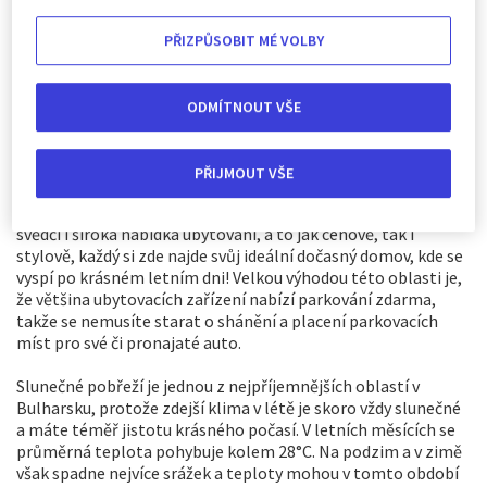
pozvolna vstupuje do moře, takže se zde mohou koupat i ti
nejmenší. Voda je křišťálově čistá a je velmi oblíbená i mezi
PŘIZPŮSOBIT MÉ VOLBY
potápěči a šnorchlaři. Staré město na Slunečném pobřeží
nabízí vynikající restaurace a bary pro ty, kteří se chtějí po
celodenním odpočinku na pláži najíst. Pulzující noční život je
ODMÍTNOUT VŠE
vždy skvělou zábavou pro cestovatele, mladé i starší
návštěvníky večírků s širokou nabídkou barů. Nezapomeňte
na úchvatné západy slunce, které jsou pro všechny
PŘIJMOUT VŠE
cestovatele jedinečným zážitkem. Slunečné pobřeží je
nejoblíbenější prázdninovou destinací v Bulharsku, o čemž
svědčí i široká nabídka ubytování, a to jak cenově, tak i
stylově, každý si zde najde svůj ideální dočasný domov, kde se
vyspí po krásném letním dni! Velkou výhodou této oblasti je,
že většina ubytovacích zařízení nabízí parkování zdarma,
takže se nemusíte starat o shánění a placení parkovacích
míst pro své či pronajaté auto.
Slunečné pobřeží je jednou z nejpříjemnějších oblastí v
Bulharsku, protože zdejší klima v létě je skoro vždy slunečné
a máte téměř jistotu krásného počasí. V letních měsících se
průměrná teplota pohybuje kolem 28°C. Na podzim a v zimě
však spadne nejvíce srážek a teploty mohou v tomto období