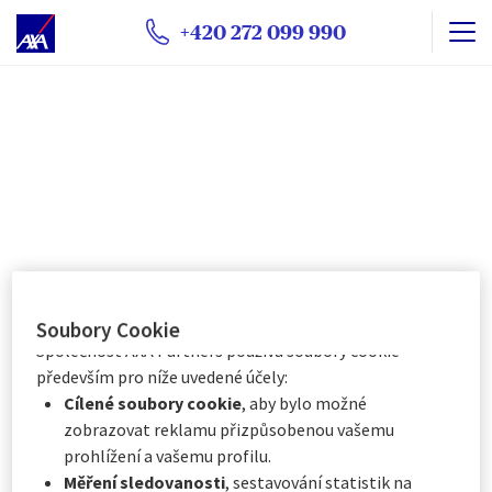
soubory cookie mohou být používány společností AXA
+420 272 099 990
Partners nebo externími poskytovateli pro níže vedené
účely. Máte možnost
ukládání souborů cookie
přijmout
nebo
odmítnout
. Vaše předvolby uchováme
po dobu
6
měsíců. Prostřednictvím Centra předvoleb
souborů cookie můžete souhlasit se všemi nebo pouze
s některými volitelnými soubory cookie v závislosti na
jejich kategorii, a to:
Okamžitě kliknutím na tlačítko „
Přizpůsobit mé
volby
“ níže, nebo
Kdykoli kliknutím na „
Centrum předvoleb souborů
cookie
“, které je k dispozici v zápatí webových
stránek.
Soubory Cookie
Společnost AXA Partners používá soubory cookie
především pro níže uvedené účely:
Cílené soubory cookie
, aby bylo možné
zobrazovat reklamu přizpůsobenou vašemu
prohlížení a vašemu profilu.
Měření sledovanosti
, sestavování statistik na
Zákaznická linka