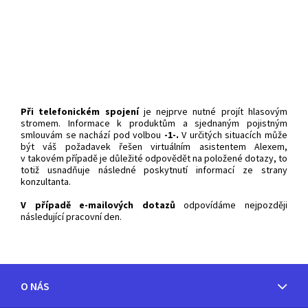
Při telefonickém spojení
je nejprve nutné projít hlasovým
stromem. Informace k produktům a sjednaným pojistným
smlouvám se nachází pod volbou
-1-.
V určitých situacích může
být váš požadavek řešen virtuálním asistentem Alexem,
v takovém případě je důležité odpovědět na položené dotazy, to
totiž usnadňuje následné poskytnutí informací ze strany
konzultanta.
V případě
e-mailových dotazů
odpovídáme nejpozději
následující pracovní den.
O NÁS