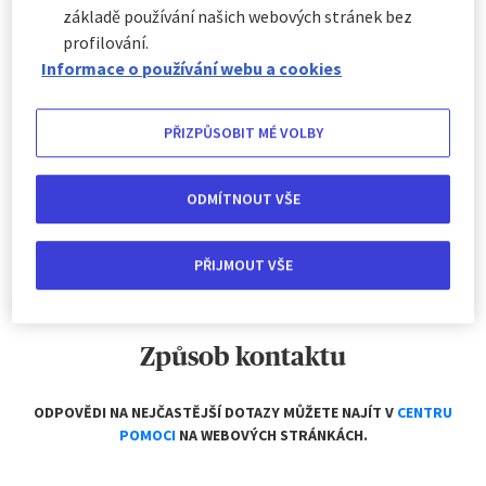
základě používání našich webových stránek bez
Na zákaznickou linku je možné se obrátit v případě
dotazů na
profilování.
nabízené produkty nebo k již zakoupeným pojistným
smlouvám.
Informace o používání webu a cookies
ZAKAZNICKALINKA@AXA-
ASSISTANCE.CZ
PŘIZPŮSOBIT MÉ VOLBY
+420 272 099 990
ODMÍTNOUT VŠE
PŘIJMOUT VŠE
Způsob kontaktu
ODPOVĚDI NA NEJČASTĚJŠÍ DOTAZY MŮŽETE NAJÍT V
CENTRU
POMOCI
NA WEBOVÝCH STRÁNKÁCH.