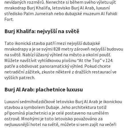
nevídaných rozměrů. Nenechte si během svého výletu ujít
mrakodrap Burj Khalifa, letovisko Burj Al Arab, luxusní
středisko Palm Jumeirah nebo dubajské muzeum Al Fahidi
Fort.
Burj Khalifa: nejvyšší na světě
Tato ikonická stavba patří mezi nejvyšší dubajské
mrakodrapy a je se svými 828 metry zároveň nejvyšší budovou
na světě. Nabízí úžasný výhled na město a okolní poušť.
Můžete navštívit vyhlídkovou plošinu “At the Top” v 124.
patře a obdivovat panoramatický výhled. Pokud chcete
netradiční zážitek, zkuste některé z dražších restaurací ve
vyšších patrech.
Burj Al Arab: plachetnice luxusu
Luxusní sedmihvězdičkové letovisko Burj Al Arab je ikonickou
stavbou a symbolem Dubaje. Jeho architektura totiž
připomíná plachetnici a je celé postaveno na umělém
ostrově. Mnohými je toto letovisko považováno za
nejluxusnější hotel na světě, můžete si sem zajít na večeři