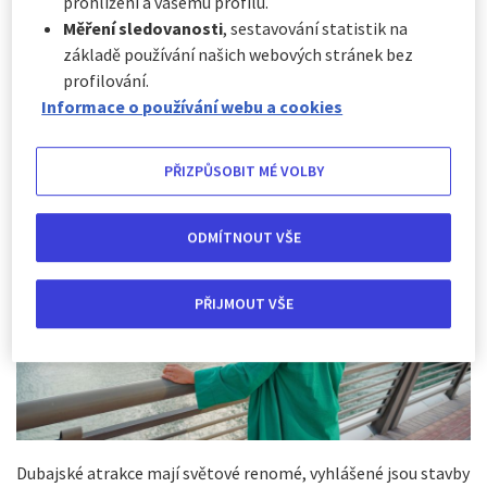
hlavně díky pestré nabídce atrakcí. Stačí si vybrat z řady
prohlížení a vašemu profilu.
nákupních center, nasát atmosféru místních trhů,
Měření sledovanosti
, sestavování statistik na
písečných pláží a zvolit si některý z adrenalinových
základě používání našich webových stránek bez
zážitků. Dubaj vám dá pocit, že je všechno možné.
profilování.
Informace o používání webu a cookies
PŘIZPŮSOBIT MÉ VOLBY
ODMÍTNOUT VŠE
PŘIJMOUT VŠE
Dubajské atrakce mají světové renomé, vyhlášené jsou stavby