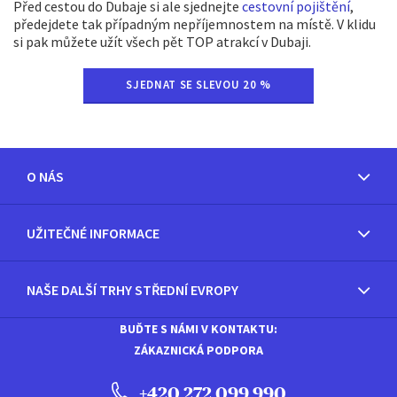
Před cestou do Dubaje si ale sjednejte
cestovní pojištění
,
předejdete tak případným nepříjemnostem na místě. V klidu
si pak můžete užít všech pět TOP atrakcí v Dubaji.
SJEDNAT SE SLEVOU 20 %
O NÁS
UŽITEČNÉ INFORMACE
NAŠE DALŠÍ TRHY STŘEDNÍ EVROPY
BUĎTE S NÁMI V KONTAKTU:
ZÁKAZNICKÁ PODPORA
+420 272 099 990