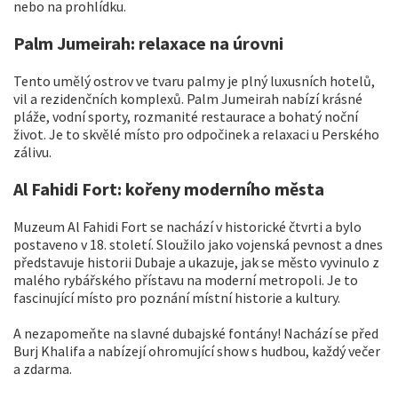
nebo na prohlídku.
Palm Jumeirah: relaxace na úrovni
Tento umělý ostrov ve tvaru palmy je plný luxusních hotelů,
vil a rezidenčních komplexů. Palm Jumeirah nabízí krásné
pláže, vodní sporty, rozmanité restaurace a bohatý noční
život. Je to skvělé místo pro odpočinek a relaxaci u Perského
zálivu.
Al Fahidi Fort: kořeny moderního města
Muzeum Al Fahidi Fort se nachází v historické čtvrti a bylo
postaveno v 18. století. Sloužilo jako vojenská pevnost a dnes
představuje historii Dubaje a ukazuje, jak se město vyvinulo z
malého rybářského přístavu na moderní metropoli. Je to
fascinující místo pro poznání místní historie a kultury.
A nezapomeňte na slavné dubajské fontány! Nachází se před
Burj Khalifa a nabízejí ohromující show s hudbou, každý večer
a zdarma.