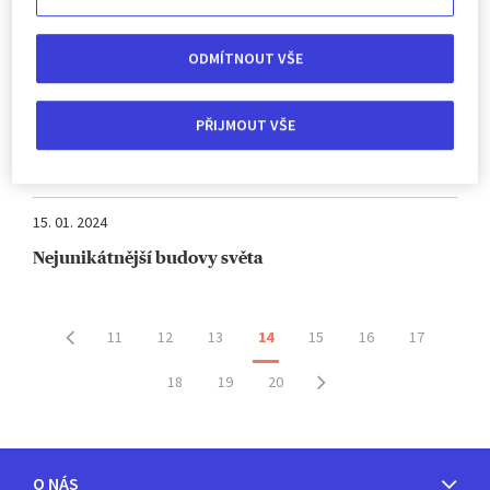
Nejdelší cesta vlakem na světě
15. 01. 2024
ODMÍTNOUT VŠE
Ideální zimní dovolená
PŘIJMOUT VŠE
15. 01. 2024
Barcelona a Gaudí
15. 01. 2024
Nejunikátnější budovy světa
11
12
13
14
15
16
17
18
19
20
O NÁS