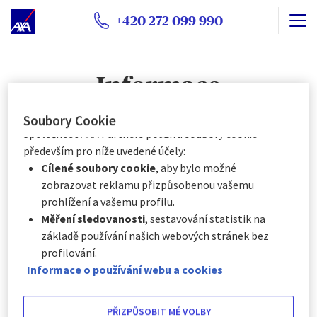
s některými volitelnými soubory cookie v závislosti na
+420 272 099 990
jejich kategorii, a to:
Okamžitě kliknutím na tlačítko „
Přizpůsobit mé
volby
“ níže, nebo
Informace
Kdykoli kliknutím na „
Centrum předvoleb souborů
cookie
“, které je k dispozici v zápatí webových
stránek.
Soubory Cookie
Společnost AXA Partners používá soubory cookie
Informace
především pro níže uvedené účely:
Cílené soubory cookie
, aby bylo možné
zobrazovat reklamu přizpůsobenou vašemu
15. 01. 2024
prohlížení a vašemu profilu.
Nejunikátnější budovy v Evropě
Měření sledovanosti
, sestavování statistik na
základě používání našich webových stránek bez
15. 01. 2024
profilování.
Nejdelší cesta autobusem na světě
Informace o používání webu a cookies
15. 01. 2024
PŘIZPŮSOBIT MÉ VOLBY