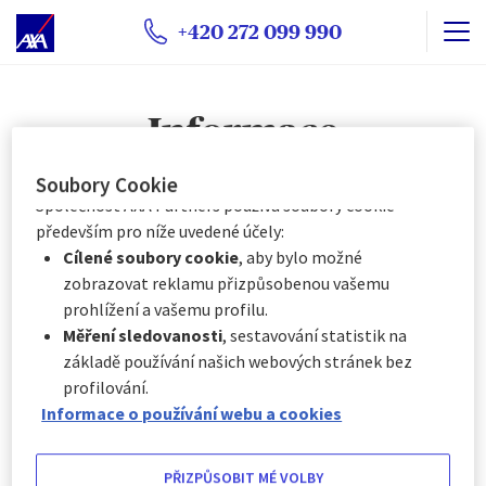
s některými volitelnými soubory cookie v závislosti na
+420 272 099 990
jejich kategorii, a to:
Okamžitě kliknutím na tlačítko „
Přizpůsobit mé
volby
“ níže, nebo
Informace
Kdykoli kliknutím na „
Centrum předvoleb souborů
cookie
“, které je k dispozici v zápatí webových
stránek.
Soubory Cookie
Společnost AXA Partners používá soubory cookie
Informace
především pro níže uvedené účely:
Cílené soubory cookie
, aby bylo možné
zobrazovat reklamu přizpůsobenou vašemu
15. 01. 2024
prohlížení a vašemu profilu.
Předpověď počasí: Na co si dát před cestou pozor?
Měření sledovanosti
, sestavování statistik na
základě používání našich webových stránek bez
15. 01. 2024
profilování.
Cestování nalehko
Informace o používání webu a cookies
15. 01. 2024
PŘIZPŮSOBIT MÉ VOLBY