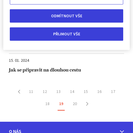
Istanbulské speciality
15. 01. 2024
ODMÍTNOUT VŠE
Před čím vás chrání cestovní pojištění?
PŘIJMOUT VŠE
15. 01. 2024
Zkraťte si dlouhou cestu autem hrami
15. 01. 2024
Jak se připravit na dlouhou cestu
11
12
13
14
15
16
17
18
19
20
O NÁS