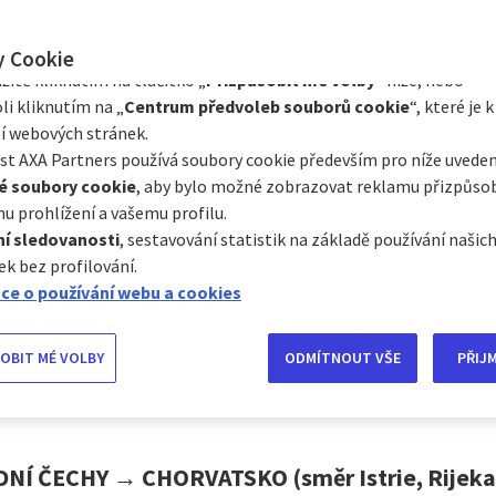
Prostřednictvím Centra předvoleb souborů cookie můžete souhlasi
e s některými volitelnými soubory cookie v závislosti na jejich kat
ždoročně přiláká více než 800 tis. českých turistů.
y Cookie
 podnebí, nádherné pláže s průzračnou vodou, 
itě kliknutím na tlačítko „
Přizpůsobit mé volby
“ níže, nebo
í památky jsou lákadly pro návštěvníky z ce
li kliknutím na „
Centrum předvoleb souborů cookie
“, které je k
ch řádcích vám poradíme, jak naplánovat ce
í webových stránek.
také se dozvíte několik praktických informací.
t AXA Partners používá soubory cookie především pro níže uveden
é soubory cookie
, aby bylo možné zobrazovat reklamu přizpůs
u prohlížení a vašemu profilu.
í sledovanosti
, sestavování statistik na základě používání naši
 do Chorvatska: Kudy se vydat?
ek bez profilování.
ce o používání webu a cookies
pší trasy závisí na místě, odkud vyrážíte a také k
státe.
OBIT MÉ VOLBY
ODMÍTNOUT VŠE
PŘIJ
kladní cesty, které vás zavedou směrem na
Istrii
,
NÍ ČECHY → CHORVATSKO (směr Istrie, Rijeka