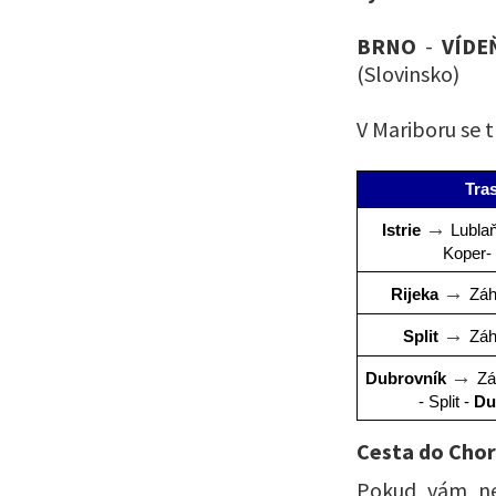
BRNO
-
VÍD
(Slovinsko)
V Mariboru se t
Tra
→
Istrie 
 Lublaň
Koper- 
→ 
Rijeka 
Záh
→ 
Split 
Záh
→ 
Dubrovník 
Zá
- Split - 
Du
Cesta do Cho
Pokud vám nev