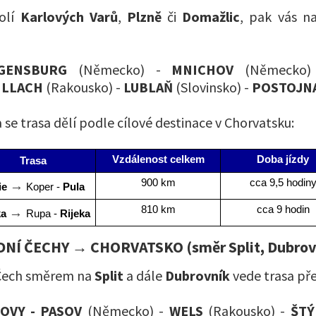
kolí
Karlových Varů
,
Plzně
či
Domažlic
, pak vás n
GENSBURG
(Německo) -
MNICHOV
(Německo
ILLACH
(Rakousko) -
LUBLAŇ
(Slovinsko) -
POSTOJN
 se trasa dělí podle cílové destinace v Chorvatsku:
Vzdálenost celkem
Doba jízdy
Trasa
900 km
cca 9,5 hodin
→
ie 
 Koper - 
Pula
810 km
cca 9 hodin
→ 
a 
Rupa - 
Rijeka
NÍ ČECHY → CHORVATSKO (směr Split, Dubrov
Čech směrem na
Split
a dále
Dubrovník
vede trasa př
TOVY - PASOV
(Německo) -
WELS
(Rakousko) -
ŠTÝ