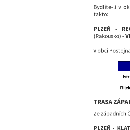
Bydlíte-li v o
takto:
PLZEŇ - RE
(Rakousko) -
V
V obci Postojna
Istr
Rijek
TRASA ZÁPAD
Ze západních 
PLZEŇ - KLA