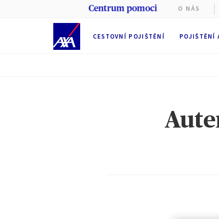
Centrum pomoci
O NÁS
CESTOVNÍ POJIŠTĚNÍ
POJIŠTĚNÍ
Aute
Tyto web
Při prohl
(nezbytn
Partners
souborů 