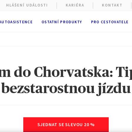
HLÁŠENÍ UDÁLOSTI
KARIÉRA
KONTAKT
 AUTOASISTENCE
OSTATNÍ PRODUKTY
PRO CESTOVATELE
m do Chorvatska: Ti
bezstarostnou jízdu
ové stránky shromažďují soubory cookie.
ížení webových stránek se používají
funkční a technické soubory
ě nutné). Volitelné soubory cookie mohou být používány společno
 nebo externími poskytovateli pro níže vedené účely. Máte možno
SJEDNAT SE SLEVOU 20 %
cookie přijmout
nebo
odmítnout
. Vaše předvolby uchováme po