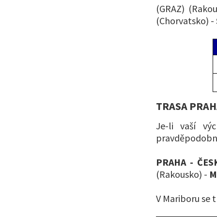
(GRAZ) (Rakou
(Chorvatsko) -
TRASA PRAHA
Je-li vaší vý
pravděpodobně
PRAHA - ČES
(Rakousko) -
M
V Mariboru se t