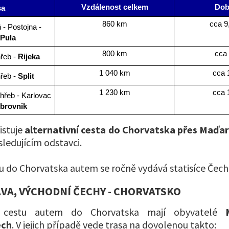
Vzdálenost celkem
Dob
sa
860 km
cca 9
 - Postojna - 
Pula
800 km
cca 
řeb - 
Rijeka
1 040 km
cca 
řeb - 
Split
1 230 km
cca 
hřeb - Karlovac 
brovnik
istuje
alternativní cesta do Chorvatska přes Maďa
sledujícím odstavci.
VA, VÝCHODNÍ ČECHY - CHORVATSKO
í cestu autem do Chorvatska mají obyvatelé
ech
. V jejich případě vede trasa na dovolenou takto: