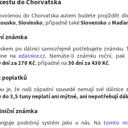
cestu do Chorvatska
dovolenou do Chorvatska autem budete projíždět dle
ousko
,
Slovinsko
, případně také
Slovensko
a
Maďar
ční známka
eskem po dálnici samozřejmě potřebujete známku. T
line na
edalnice.cz
. Nemáte-li známku roční, pak s
 dní za 270 Kč
, případně na
30 dní za 430 Kč
.
 poplatků
u je, že naši západní sousedé nemají své dálnice
do 3,5 tuny neplatí ani mýtné, ani nepotřebují dál
lniční známka
unguje podobný systém jako u nás. Na
tomto mí