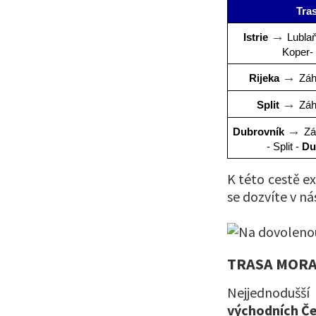
Tra
→
Istrie 
 Lublaň
Koper- 
→ 
Rijeka 
Záh
→ 
Split 
Záh
→ 
Dubrovník 
Zá
- Split - 
Du
K této cestě ex
se dozvíte v ná
TRASA MORA
Nejjednodušš
východních Č