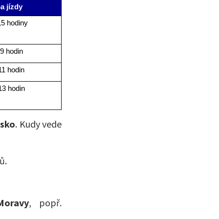
a jízdy
,5 hodiny
9 hodin
11 hodin
13 hodin
rsko
. Kudy vede
Moravy
, popř.