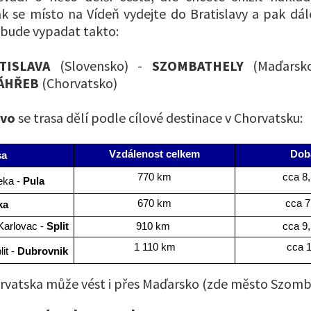
k se místo na Vídeň vydejte do Bratislavy a pak dá
 bude vypadat takto:
TISLAVA
(Slovensko) -
SZOMBATHELY
(Maďars
ÁHŘEB
(Chorvatsko)
evo
se trasa dělí podle cílové destinace v Chorvatsku:
Vzdálenost celkem
Doba
sa
770 km
cca 8,
eka - 
Pula
670 km
cca 7
ka
Karlovac - 
Split
910 km 
cca 9,
1 110 km
cca 1
it - 
Dubrovnik