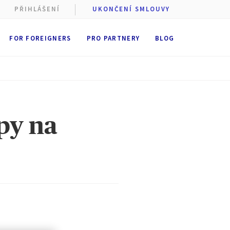
PŘIHLÁŠENÍ
UKONČENÍ SMLOUVY
FOR FOREIGNERS
PRO PARTNERY
BLOG
py na
 cookie
stí AXA
st
ukládání
 dobu
6