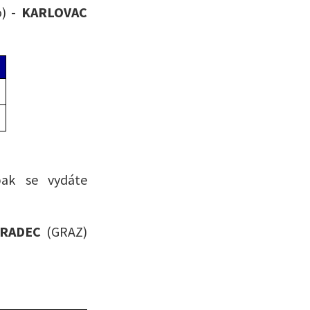
o) -
KARLOVAC
pak se vydáte
HRADEC
(GRAZ)