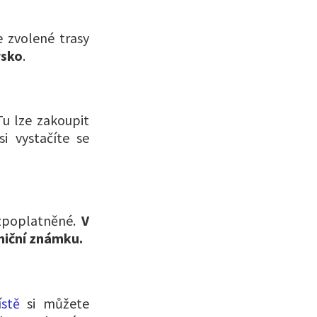
 zvolené trasy
sko
.
u lze zakoupit
i vystačíte se
 zpoplatněné.
V
niční známku.
stě
si můžete