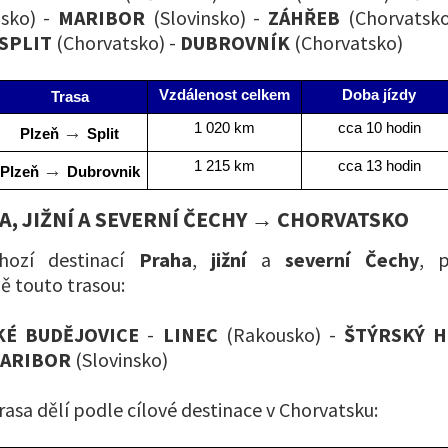
sko) -
MARIBOR
(Slovinsko) -
ZÁHŘEB
(Chorvatsk
SPLIT
(Chorvatsko) -
DUBROVNÍK
(Chorvatsko)
Vzdálenost celkem
Doba jízdy
Trasa
1 020 km
cca 10 hodin
→ 
Plzeň 
Split
1 215 km
cca 13 hodin
→ 
Plzeň 
Dubrovnik
, JIŽNÍ A SEVERNÍ ČECHY → CHORVATSKO
chozí destinací
Praha
,
jižní
a
severní Čechy
, 
 touto trasou:
KÉ BUDĚJOVICE
-
LINEC
(Rakousko) -
ŠTÝRSKÝ 
ARIBOR
(Slovinsko)
rasa dělí podle cílové destinace v Chorvatsku: