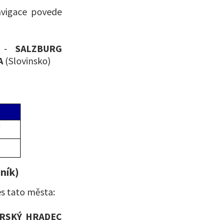
avigace povede
) -
SALZBURG
A
(Slovinsko)
y
ník)
es tato města:
RSKÝ HRADEC