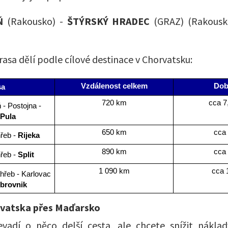
EŇ
(Rakousko) -
ŠTÝRSKÝ HRADEC
(GRAZ) (Rakousk
rasa dělí podle cílové destinace v Chorvatsku:
Vzdálenost celkem
Dob
sa
720 km
cca 7
 - Postojna - 
Pula
650 km
cca 
řeb - 
Rijeka
890 km
cca 
řeb - 
Split
1 090 km
cca 
hřeb - Karlovac 
brovnik
rvatska přes Maďarsko
adí o něco delší cesta, ale chcete snížit nákla