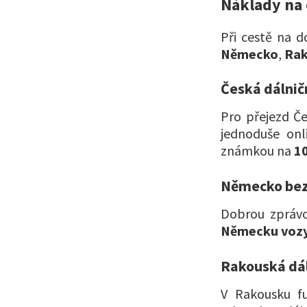
Náklady na 
Při cestě na 
Německo
,
Rak
Česká dálni
Pro přejezd Č
jednoduše on
známkou na
10
Německo bez
Dobrou zprávo
Německu vozy 
Rakouská dá
V Rakousku f