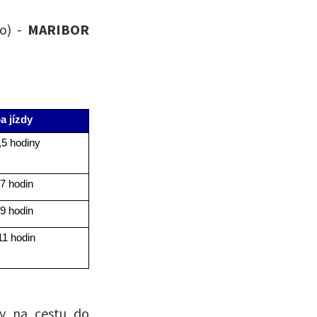
o) -
MARIBOR
a jízdy
,5 hodiny
7 hodin
9 hodin
11 hodin
dy na cestu do