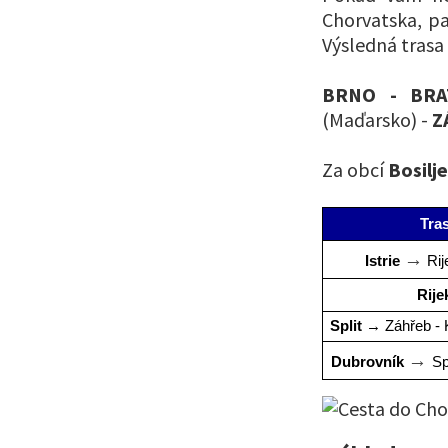
Chorvatska, pa
Výsledná trasa
BRNO - BRA
(Maďarsko) -
Z
Za obcí
Bosilj
Tra
→
Istrie 
 Rij
Rije
Split
 → Záhřeb - 
→ 
Dubrovník 
Spl