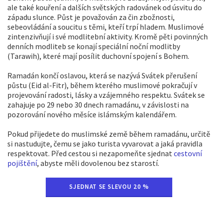
ale také kouření a dalších světských radovánek od úsvitu do
západu slunce. Půst je považován za čin zbožnosti,
sebeovládání a soucitu s těmi, kteří trpí hladem. Muslimové
zintenzivňují i své modlitební aktivity. Kromě pěti povinných
denních modliteb se konají speciální noční modlitby
(Tarawih), které mají posílit duchovní spojení s Bohem.
Ramadán končí oslavou, která se nazývá Svátek přerušení
půstu (Eid al-Fitr), během kterého muslimové pokračují v
projevování radosti, lásky a vzájemného respektu. Svátek se
zahajuje po 29 nebo 30 dnech ramadánu, v závislosti na
pozorování nového měsíce islámským kalendářem.
Pokud přijedete do muslimské země během ramadánu, určitě
si nastudujte, čemu se jako turista vyvarovat a jaká pravidla
respektovat. Před cestou si nezapomeňte sjednat
cestovní
pojištění
, abyste měli dovolenou bez starostí.
SJEDNAT SE SLEVOU 20 %