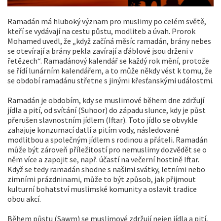
Ramadán má hluboký význam pro muslimy po celém světě,
kteří se vydávají na cestu půstu, modliteb a úvah. Prorok
Mohamed uvedl, že „když začíná měsíc ramadán, brány nebes
se otevírají a brány pekla zavírají a ďáblové jsou drženi v
řetězech“. Ramadánový kalendář se každý rok mění, protože
se řídí lunárním kalendářem, a to může někdy vést k tomu, že
se období ramadánu střetne s jinými křesťanskými událostmi.
Ramadán je obdobím, kdy se muslimové během dne zdržují
jídla a pití, od svítání (Suhoor) do západu slunce, kdy je půst
přerušen slavnostním jídlem (Iftar). Toto jídlo se obvykle
zahajuje konzumací datlí a pitím vody, následované
modlitbou a společným jídlem s rodinou a přáteli. Ramadán
může být zároveň příležitostí pro nemuslimy dozvědět se o
něm více a zapojit se, např. účastí na večerní hostině Iftar.
Když se tedy ramadán shodne s našimi svátky, letními nebo
zimními prázdninami, může to být způsob, jak přijmout
kulturní bohatství muslimské komunity a oslavit tradice
obou akcí.
Během půstu (Sawm) se muslimové zdržují nejen jídla a pití,