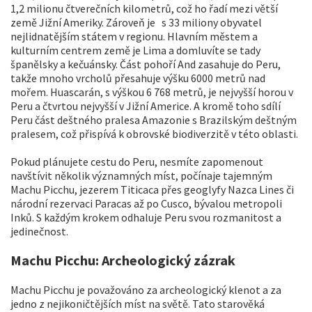
1,2 milionu čtverečních kilometrů, což ho řadí mezi větší
země Jižní Ameriky. Zároveň je s 33 miliony obyvatel
nejlidnatějším státem v regionu. Hlavním městem a
kulturním centrem země je Lima a domluvíte se tady
španělsky a kečuánsky. Část pohoří And zasahuje do Peru,
takže mnoho vrcholů přesahuje výšku 6000 metrů nad
mořem. Huascarán, s výškou 6 768 metrů, je nejvyšší horou v
Peru a čtvrtou nejvyšší v Jižní Americe. A kromě toho sdílí
Peru část deštného pralesa Amazonie s Brazilským deštným
pralesem, což přispívá k obrovské biodiverzitě v této oblasti.
Pokud plánujete cestu do Peru, nesmíte zapomenout
navštívit několik významných míst, počínaje tajemným
Machu Picchu, jezerem Titicaca přes geoglyfy Nazca Lines či
národní rezervaci Paracas až po Cusco, bývalou metropoli
Inků. S každým krokem odhaluje Peru svou rozmanitost a
jedinečnost.
Machu Picchu: Archeologický zázrak
Machu Picchu je považováno za archeologický klenot a za
jedno z nejikoničtějších míst na světě. Tato starověká