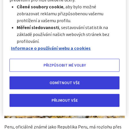
se v něm bohatá historie s ohromujícími přírodními
scenériemi a rozmanitou kulturou. Památky, které v Peru
Cílené soubory cookie
, aby bylo možné
objevíte, jsou světoznámé. Čekají na vás dobrodružné
zobrazovat reklamu přizpůsobenou vašemu
cesty, od vysokohorských vrcholků And až po bujné
prohlížení a vašemu profilu.
pralesy Amazonie, které tady vytvářejí jedinečný
Měření sledovanosti
, sestavování statistik na
ekosystém. A co všechno stojí za to v Peru vidět?
základě používání našich webových stránek bez
profilování.
Informace o používání webu a cookies
PŘIZPŮSOBIT MÉ VOLBY
ODMÍTNOUT VŠE
PŘIJMOUT VŠE
Peru, oficiálně známé jako Republika Peru, má rozlohu přes