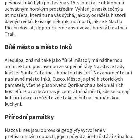
pevnost Inků byla postavena v 15. století a je obklopena
úchvatným horským prostředím. Výhled je neskutečný a
atmosféra, která tu na vás dýchá, jakoby odrážela historii
dávných věků. Existuje několik možností, jak se k Machu
Picchu dostat, doporučujeme absolvovat horský trek Inca
Trail.
Bílé město a město Inků
Arequipa, známá také jako "Bílé město", má nádhernou
architekturu postavenou ze sopečné lávy. Navštivte tady
klášter Santa Catalina s bohatou historií. Nezapomeňte ani
na slavné město Inků, Cusco. Město je plné historických
památek, včetně působivého Qorikancha a koloniálních
kostelů. Plaza de Armas je centrální náměstí, kde se konají
kulturní akce a můžete zde také ochutnat peruánskou
kuchyni.
Přírodní památky
Nazca Lines jsou obrovské geoglyfy vytvořené v
prehistorických dobách, jejich původ a účel zůstává záhadou.