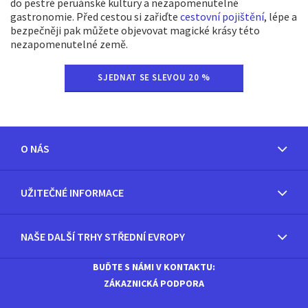
do pestré peruánské kultury a nezapomenutelné
gastronomie. Před cestou si zařiďte
cestovní pojištění
, lépe a
bezpečněji pak můžete objevovat magické krásy této
nezapomenutelné země.
SJEDNAT SE SLEVOU 20 %
O NÁS
UŽITEČNÉ INFORMACE
NAŠE DALŠÍ TRHY STŘEDNÍ EVROPY
BUĎTE S NÁMI V KONTAKTU:
ZÁKAZNICKÁ PODPORA