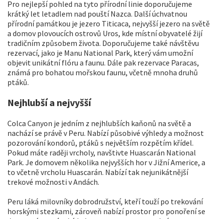
Pro nejlepší pohled na tyto přírodní linie doporučujeme
krátký let letadlem nad pouští Nazca. Další úchvatnou
přírodní památkou je jezero Titicaca, nejvyšší jezero na světě
a domov plovoucích ostrovů Uros, kde místní obyvatelé žijí
tradičním způsobem života. Doporučujeme také návštěvu
rezervací, jako je Manu National Park, který vám umožní
objevit unikátní flóru a faunu. Dále pak rezervace Paracas,
známá pro bohatou mořskou faunu, včetně mnoha druhů
ptáků.
Nejhlubší a nejvyšší
Colca Canyon je jedním z nejhlubších kaňonů na světě a
nachází se právě v Peru. Nabízí působivé výhledy a možnost
pozorování kondorů, ptáků s největším rozpětím křídel.
Pokud máte raději vrcholy, navštivte Huascarán National
Park. Je domovem několika nejvyšších hor v Jižní Americe, a
to včetně vrcholu Huascarán. Nabízí tak nejunikátnější
trekové možnosti v Andách.
Peru láká milovníky dobrodružství, kteří touží po trekování
horskými stezkami, zároveň nabízí prostor pro ponoření se